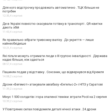
Для кого відстрочку продовжать автоматично . ТЦК більше не
потрібен
12:35,
4 серпня
Де в Україні повністю скасували готівку в транспорті . QR-квитки
дають збій
11:43,
4 серпня
Як правильно зібрати тривожну валізу . До укриття — лише
найнеобхідніше
10:21,
4 серпня
Які пільги можуть отримати люди з III групою інвалідності . Держава
надає більше, ніж здається
08:57,
4 серпня
Пашинян подав у відставку . Союзник, що відвернувся від Кремля
14:08,
2 серпня
Дрони «Бегемот» атакували авіабазу «Енгельс-2» і НПЗ у Саратові
11:39,
2 серпня
Мінус 1 500 солдатів і гора спаленої техніки: втрати Росії на 2 серпня
10:39,
2 серпня
У Повітряних силах повідомили деталі нічної атаки . 24 дрони