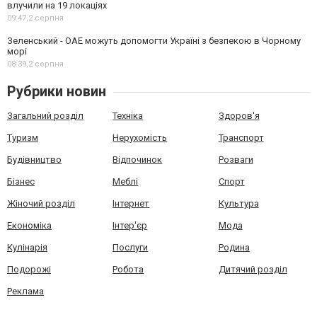
влучили на 19 локаціях
09:47,
2 серпня
Зеленський - ОАЕ можуть допомогти Україні з безпекою в Чорному
морі
08:39,
2 серпня
Рубрики новин
Загальний розділ
Техніка
Здоров'я
Туризм
Нерухомість
Транспорт
Будівництво
Відпочинок
Розваги
Бізнес
Меблі
Спорт
Жіночий розділ
Інтернет
Культура
Економіка
Інтер'єр
Мода
Кулінарія
Послуги
Родина
Подорожі
Робота
Дитячий розділ
Реклама