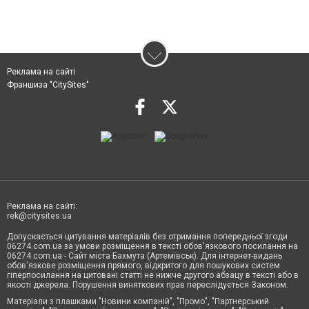
Реклама на сайті
Франшиза "CitySites"
Реклама на сайті:
rek@citysites.ua
Допускається цитування матеріалів без отримання попередньої згоди
06274.com.ua за умови розміщення в тексті обов'язкового посилання на
06274.com.ua - Сайт міста Бахмута (Артемівськ). Для інтернет-видань
обов'язкове розміщення прямого, відкритого для пошукових систем
гіперпосилання на цитовані статті не нижче другого абзацу в тексті або в
якості джерела. Порушення виняткових прав переслідується Законом.
Матеріали з плашками "Новини компаній", "Промо", "Партнерський