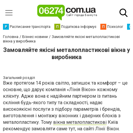
Р
Расписание транспорта
П
Податкова інформує
П
Психолог
С
Головна
Бізнес новини
Замовляйте якісні металопластикові
вікна у виробника
Замовляйте якісні металопластикові вікна у
виробника
Загальний розділ
Вже протягом 14 років світло, затишок та комфорт – це
основне, що дарує компанія «Лінія Вікон» кожному
клієнту. Адже вона є надійним партнером із питань
скління будь-якого типу та складності, надає
високоякісні послуги з підбору параметрів і брендів,
виготовлення і монтажу віконних і дверних блоків з
металопластику. Тому
вікна металопластикові
Київ
рекомендує замовляти саме тут, на сайті Лінії Вікон.