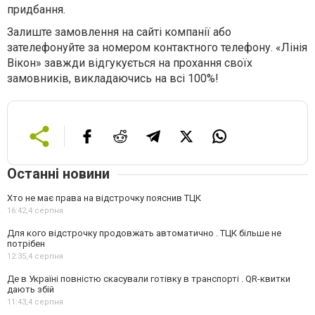
придбання.
Залиште замовлення на сайті компанії або
зателефонуйте за номером контактного телефону. «Лінія
Вікон» завжди відгукується на прохання своїх
замовників, викладаючись на всі 100%!
Останні новини
Хто не має права на відстрочку пояснив ТЦК
16:42,
4 серпня
Для кого відстрочку продовжать автоматично . ТЦК більше не
потрібен
12:35,
4 серпня
Де в Україні повністю скасували готівку в транспорті . QR-квитки
дають збій
11:43,
4 серпня