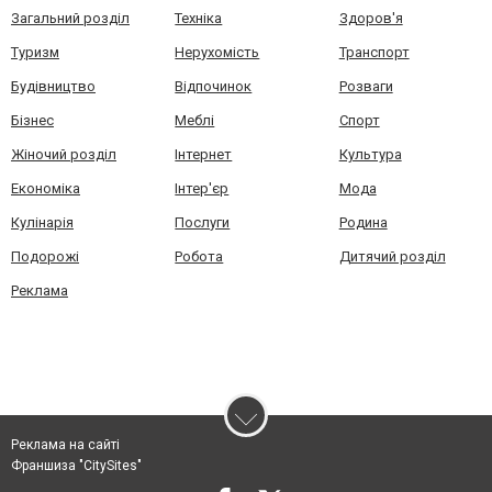
Загальний розділ
Техніка
Здоров'я
Туризм
Нерухомість
Транспорт
Будівництво
Відпочинок
Розваги
Бізнес
Меблі
Спорт
Жіночий розділ
Інтернет
Культура
Економіка
Інтер'єр
Мода
Кулінарія
Послуги
Родина
Подорожі
Робота
Дитячий розділ
Реклама
Реклама на сайті
Франшиза "CitySites"