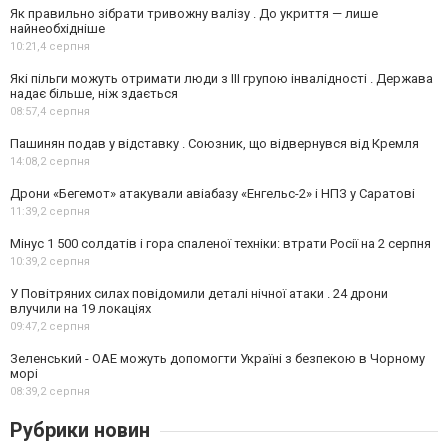
Як правильно зібрати тривожну валізу . До укриття — лише
найнеобхідніше
10:21,
4 серпня
Які пільги можуть отримати люди з III групою інвалідності . Держава
надає більше, ніж здається
08:57,
4 серпня
Пашинян подав у відставку . Союзник, що відвернувся від Кремля
14:08,
2 серпня
Дрони «Бегемот» атакували авіабазу «Енгельс-2» і НПЗ у Саратові
11:39,
2 серпня
Мінус 1 500 солдатів і гора спаленої техніки: втрати Росії на 2 серпня
10:39,
2 серпня
У Повітряних силах повідомили деталі нічної атаки . 24 дрони
влучили на 19 локаціях
09:47,
2 серпня
Зеленський - ОАЕ можуть допомогти Україні з безпекою в Чорному
морі
08:39,
2 серпня
Рубрики новин