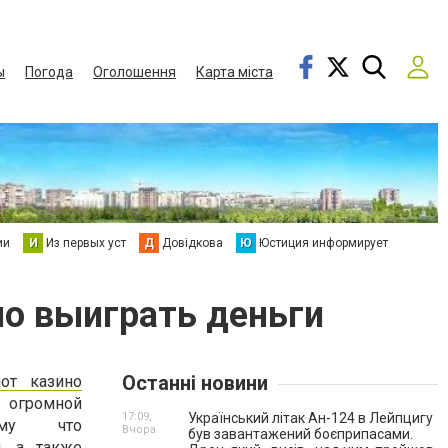
ы
Погода
Оголошення
Карта міста
ии
И
Из первых уст
Д
Довідкова
Ю
Юстиция информирует
но выиграть деньги
Останні новини
от казино
огромной
17:09,
Український літак Ан-124 в Лейпцигу
тому что
Вчора
був завантажений боєприпасами.
, а также