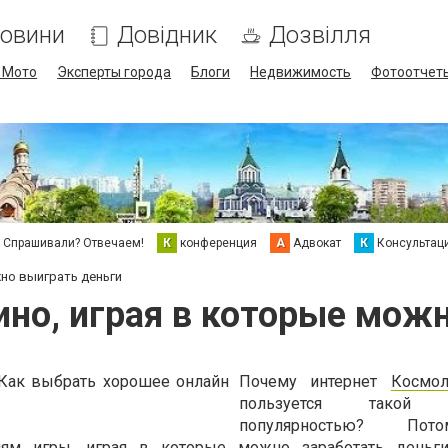
овини
Довідник
Дозвілля
/ Мото
Эксперты города
Блоги
Недвижимость
Фотоотчет
Спрашивали? Отвечаем!
К
конференция
А
Адвокат
К
Консультац
жно выиграть деньги
ино, играя в которые мож
Почему интернет
Космол
пользуется такой 
популярностью? По
елям игры, играя в которые можно заработать деньги