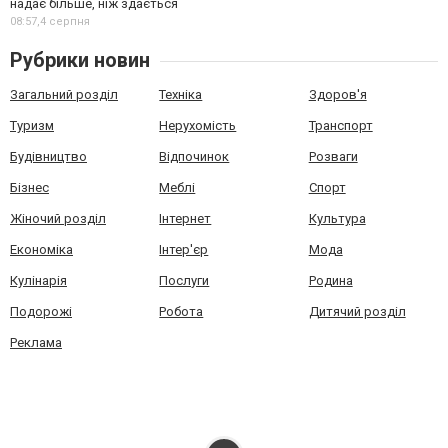
надає більше, ніж здається
08:57,
4 серпня
Рубрики новин
Загальний розділ
Техніка
Здоров'я
Туризм
Нерухомість
Транспорт
Будівництво
Відпочинок
Розваги
Бізнес
Меблі
Спорт
Жіночий розділ
Інтернет
Культура
Економіка
Інтер'єр
Мода
Кулінарія
Послуги
Родина
Подорожі
Робота
Дитячий розділ
Реклама