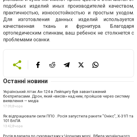
подобных изделий иных производителей качеством,
практичностью, износостойкостью и простым уходом.
Для изготовления данных изделий используется
качественная ткань и фурнитура. Благодаря
ортопедическим спинкам, ваш ребенок не столкнется с
проблемами осанки.
Останні новини
Український літак Ан-124 в Лейпцигу був завантажений
боєприпасами. Дрон, який «висів» над ним, пройшов через систему
виявлення — медіа
17:09,
Вчора
Як відпрацювали сили ППО . Росія запустила ракети "Онікс", Х-31П та
101 БпЛА
13:42,
Вчора
Росія вдарила по суховантажу у Чорному морі . Вбила українського