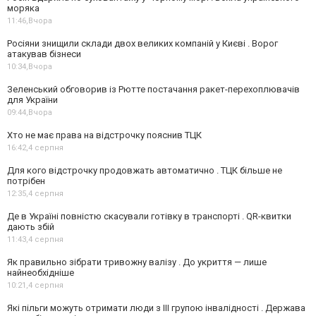
моряка
11:46,
Вчора
Росіяни знищили склади двох великих компаній у Києві . Ворог
атакував бізнеси
10:34,
Вчора
Зеленський обговорив із Рютте постачання ракет-перехоплювачів
для України
09:44,
Вчора
Хто не має права на відстрочку пояснив ТЦК
16:42,
4 серпня
Для кого відстрочку продовжать автоматично . ТЦК більше не
потрібен
12:35,
4 серпня
Де в Україні повністю скасували готівку в транспорті . QR-квитки
дають збій
11:43,
4 серпня
Як правильно зібрати тривожну валізу . До укриття — лише
найнеобхідніше
10:21,
4 серпня
Які пільги можуть отримати люди з III групою інвалідності . Держава