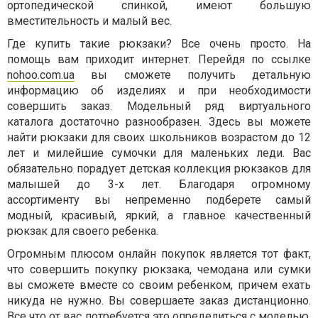
ортопедической спинкой, имеют большую
вместительность и малый вес.
Где купить такие рюкзаки? Все очень просто. На
помощь вам приходит интернет. Перейдя по ссылке
nohoo.com.ua
вы сможете получить детальную
информацию об изделиях и при необходимости
совершить заказ. Модельный ряд виртуального
каталога достаточно разнообразен. Здесь вы можете
найти рюкзаки для своих школьников возрастом до 12
лет и милейшие сумочки для маленьких леди. Вас
обязательно порадует детская коллекция рюкзаков для
малышей до 3-х лет. Благодаря огромному
ассортименту вы непременно подберете самый
модный, красивый, яркий, а главное качественный
рюкзак для своего ребенка.
Огромным плюсом онлайн покупок является тот факт,
что совершить покупку рюкзака, чемодана или сумки
вы сможете вместе со своим ребенком, причем ехать
никуда не нужно. Вы совершаете заказ дистанционно.
Все что от вас потребуется это определиться с моделью,