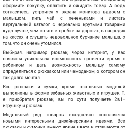
оформить покупку, оплатить и ожидать товар. А ведь
согласитесь, устроится у экрана монитора вдвоем с
малышом, пить чай с печеньками и листать
виртуальный каталог с нереально крутыми товарами
куда лучше, чем стоять в пробке на дорогах, в очередях
на кассах и слушать недовольное бурчание малыша, о
том, что он очень утомился.
Выбирая, например рюкзак, через интернет, у вас
появится уникальная возможность провести время с
ребенком и дать возможность малышу самому
определиться с рюкзаком или чемоданом, о котором он
так долго мечтал.
Все рюкзаки и сумки, кроме школьных моделей
выполнены в форме забавных животных и игрушек. Т.
е приобретая рюкзак, вы по сути получаете 2в1−
игрушку и рюкзак.
Модельный ряд товаров ежедневно пополняется
новыми интересными дизайнерскими идеями. Все
рюкзаки и сумочки имеют яркие цвета и отличаются от