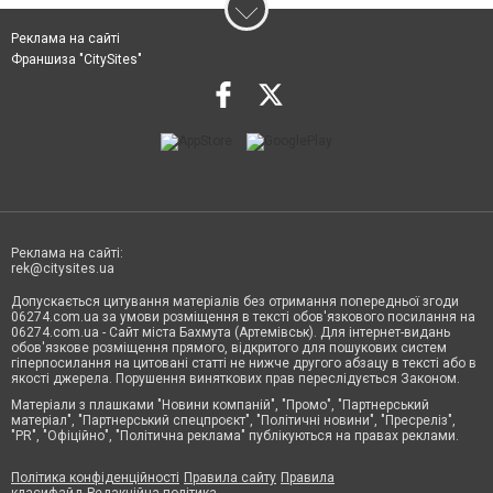
Реклама на сайті
Франшиза "CitySites"
Реклама на сайті:
rek@citysites.ua
Допускається цитування матеріалів без отримання попередньої згоди
06274.com.ua за умови розміщення в тексті обов'язкового посилання на
06274.com.ua - Сайт міста Бахмута (Артемівськ). Для інтернет-видань
обов'язкове розміщення прямого, відкритого для пошукових систем
гіперпосилання на цитовані статті не нижче другого абзацу в тексті або в
якості джерела. Порушення виняткових прав переслідується Законом.
Матеріали з плашками "Новини компаній", "Промо", "Партнерський
матеріал", "Партнерський спецпроєкт", "Політичні новини", "Пресреліз",
"PR", "Офіційно", "Політична реклама" публікуються на правах реклами.
Політика конфіденційності
Правила сайту
Правила