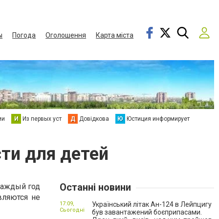
ы
Погода
Оголошення
Карта міста
ии
И
Из первых уст
Д
Довідкова
Ю
Юстиция информирует
ти для детей
Останні новини
каждый год
вляются не
17:09,
Український літак Ан-124 в Лейпцигу
Сьогодні
був завантажений боєприпасами.