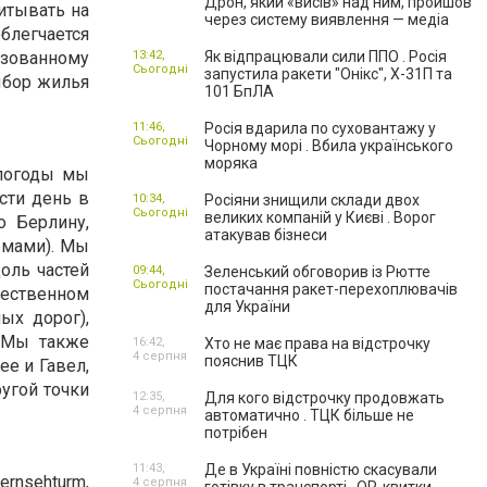
Дрон, який «висів» над ним, пройшов
итывать на
через систему виявлення — медіа
блегчается
зованному
13:42,
Як відпрацювали сили ППО . Росія
Сьогодні
запустила ракети "Онікс", Х-31П та
бор жилья
101 БпЛА
11:46,
Росія вдарила по суховантажу у
Сьогодні
Чорному морі . Вбила українського
моряка
 погоды мы
сти день в
10:34,
Росіяни знищили склади двох
Сьогодні
великих компаній у Києві . Ворог
о Берлину,
атакував бізнеси
емами). Мы
оль частей
09:44,
Зеленський обговорив із Рютте
Сьогодні
постачання ракет-перехоплювачів
щественном
для України
ых дорог),
 Мы также
16:42,
Хто не має права на відстрочку
4 серпня
пояснив ТЦК
е и Гавел,
угой точки
12:35,
Для кого відстрочку продовжать
4 серпня
автоматично . ТЦК більше не
потрібен
11:43,
Де в Україні повністю скасували
ernsehturm,
4 серпня