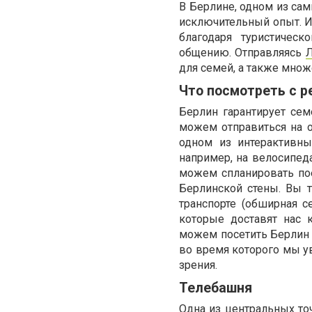
В Берлине, одном из са
исключительный опыт. Ис
благодаря туристичес
общению. Отправляясь
для семей, а также множ
Что посмотреть с р
Берлин гарантирует сем
можем отправиться на о
одном из интерактивны
например, на велосипед
можем спланировать пое
Берлинской стены. Вы 
транспорте (обширная с
которые доставят нас
можем посетить Берлин п
во время которого мы у
зрения.
Телебашня
Одна из центральных точ