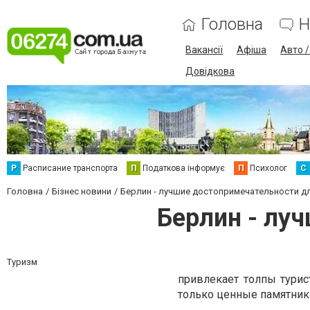
Головна
Н
Вакансії
Афіша
Авто 
Довідкова
Р
Расписание транспорта
П
Податкова інформує
П
Психолог
С
Головна
Бізнес новини
Берлин - лучшие достопримечательности д
Берлин - лу
Туризм
привлекает толпы турис
только ценные памятники