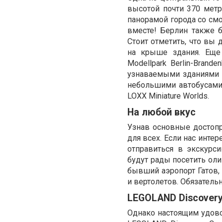
высотой почти 370 мет
панорамой города со см
вместе! Берлин также б
Стоит отметить, что вы 
на крыше здания. Еще
Modellpark Berlin-Bran
узнаваемыми зданиями г
небольшими автобусами 
LOXX Miniature Worlds.
На любой вкус
Узнав основные достопр
для всех. Если нас инте
отправиться в экскурс
будут рады посетить оли
бывший аэропорт Гатов,
и вертолетов. Обязатель
LEGOLAND Discovery
Однако настоящим удово