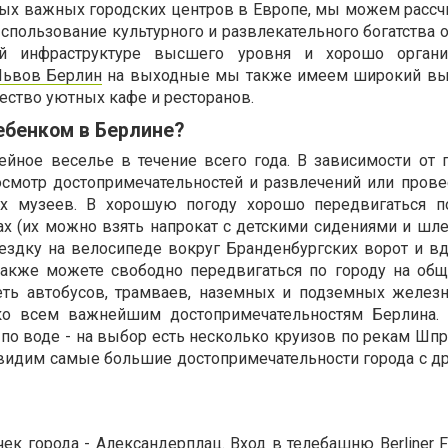
мых важных городских центров в Европе, мы можем рассч
пользование культурного и развлекательного богатства о
кой инфраструктуре высшего уровня и хорошо органи
Львов Берлин
на выходные мы также имеем широкий вы
ество уютных кафе и ресторанов.
ебенком в Берлине?
ейное веселье в течение всего года. В зависимости от
смотр достопримечательностей и развлечений или прове
х музеев. В хорошую погоду хорошо передвигаться п
ах (их можно взять напрокат с детскими сидениями и шл
здку на велосипеде вокруг Бранденбургских ворот и вд
также можете свободно передвигаться по городу на об
еть автобусов, трамваев, наземных и подземных железн
 ко всем важнейшим достопримечательностям Берлина.
о воде - на выбор есть несколько круизов по рекам Шпре
видим самые большие достопримечательности города с др
ек города - Александерплац. Вход в телебашню Berliner F