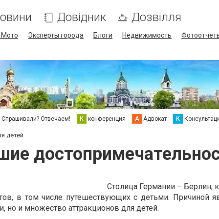
овини
Довідник
Дозвілля
/ Мото
Эксперты города
Блоги
Недвижимость
Фотоотчет
Спрашивали? Отвечаем!
К
конференция
А
Адвокат
К
Консультац
ля детей
чшие достопримечательнос
Столица Германии – Берлин, 
тов, в том числе путешествующих с детьми. Причиной я
, но и множество аттракционов для детей.