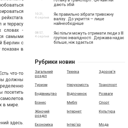
готівку в транспорті . QR-квитки
любоваться
дають збій
фироваться
10:21,
Як правильно зібрати тривожну
рейхстага.
4 серпня
валізу . До укриття — лише
л и террасу
найнеобхідніше
 словах -
08:57,
Які пільги можуть отримати люди з III
ься самыми
4 серпня
групою інвалідності . Держава надає
й Берлин с
більше, ніж здається
 показан в
Рубрики новин
Загальний
Техніка
Здоров'я
сть что-то
розділ
, мы должны
Туризм
Нерухомість
Транспорт
пределенно
ы посетить
Будівництво
Відпочинок
Розваги
 самолетов
Бізнес
Меблі
Спорт
х в мире.
Жіночий
Інтернет
Культура
розділ
ний здесь.
Економіка
Інтер'єр
Мода