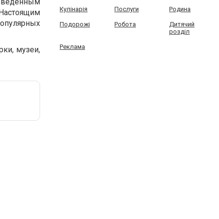
роведенным
Кулінарія
Послуги
Родина
Настоящим
опулярных
Подорожі
Робота
Дитячий
розділ
Реклама
ки, музеи,