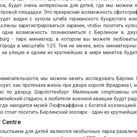
ров, будет очень интересным для детей, где мы можем 
отровой площадки. Это прекрасная возможность сфотогра
удет виден с купола штаба германского бундестага или 
должны зарегистрироваться заранее, чтобы посетить купо
 одна возможность познакомиться с Берлином в двух
denburg - парк миниатюр, в котором вы можете любоват
орода в масштабе 1:25. Тем не менее, весь миниатюрны
на улицах и одним из крупнейших в мире макетов будет
имечательности, мы можем начать исследовать Берлин. Е
ресует, как протекала жизнь при дворе короля Фридриха I
ию по дворцу Шарлоттенбург. Маленькие спортсмены о
мпийский стадион, а любители военной авиации будут рад
 где находится музей Люфтваффена с богатой коллекцией
но стоит посетить Берлинский зоопарк - один из крупнейши
 Centre
льствием для детей являются необычные парки развлече