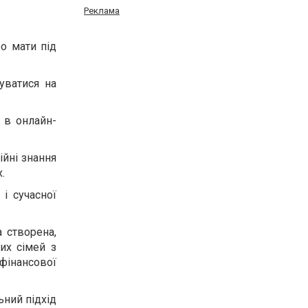
Реклама
ьо мати під
уватися на
 в онлайн-
ійні знання
.
і сучасної
а створена,
их сімей з
 фінансової
ьний підхід