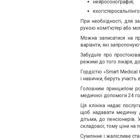
нейросонографія;
ехогістеросальпінго
При необхідності, для з
рукою комп'ютер або мо
Можна записатися на пр
варіанти, які запропоную
Забудьте про простоюва
режимі до того лікаря, д
Гордістю «Smart Medical 
і навички, беруть участь
Головним принципом роб
медичної допомоги 24 год
Ця клініка надає послуг
щоб надавати медичну 
дітьми, до пенсіонерів. 
складової, тому ціни на 
Сумлінне і жалісливе ста