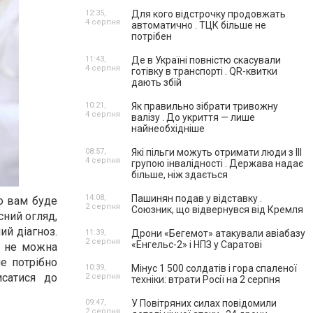
12:35,
Для кого відстрочку продовжать
4 серпня
автоматично . ТЦК більше не
потрібен
11:43,
Де в Україні повністю скасували
4 серпня
готівку в транспорті . QR-квитки
дають збій
10:21,
Як правильно зібрати тривожну
4 серпня
валізу . До укриття — лише
найнеобхідніше
08:57,
Які пільги можуть отримати люди з III
4 серпня
групою інвалідності . Держава надає
більше, ніж здається
14:08,
Пашинян подав у відставку .
о вам буде
2 серпня
Союзник, що відвернувся від Кремля
сний огляд,
ий діагноз.
11:39,
Дрони «Бегемот» атакували авіабазу
2 серпня
«Енгельс-2» і НПЗ у Саратові
го не можна
е потрібно
10:39,
Мінус 1 500 солдатів і гора спаленої
сатися до
2 серпня
техніки: втрати Росії на 2 серпня
09:47,
У Повітряних силах повідомили
2 серпня