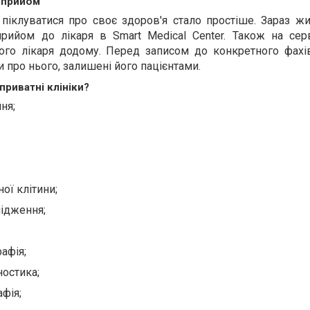
 прийом
піклуватися про своє здоров'я стало простіше. Зараз жи
рийом до лікаря в Smart Medical Center. Також на сер
ого лікаря додому. Перед записом до конкретного фах
и про нього, залишені його пацієнтами.
приватні клініки?
ня;
ої клітини;
ідження;
афія;
ностика;
фія;