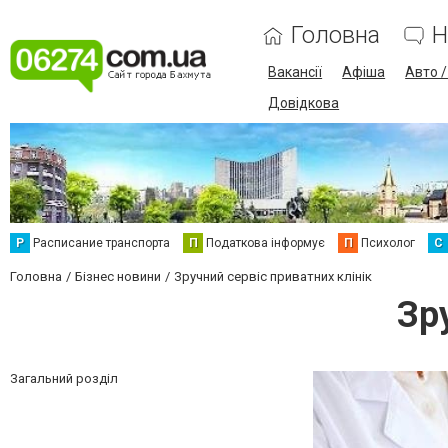
Головна
Н
Вакансії
Афіша
Авто 
Довідкова
Р
Расписание транспорта
П
Податкова інформує
П
Психолог
С
Головна
Бізнес новини
Зручний сервіс приватних клінік
Зр
Загальний розділ