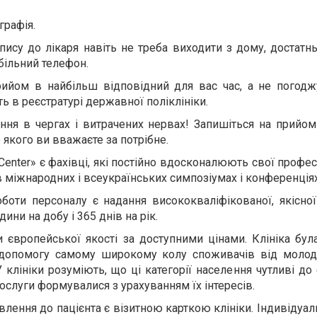
графія.
апису до лікаря навіть не треба виходити з дому, достатн
більний телефон.
ийом в найбільш відповідний для вас час, а не погодж
ть в реєстратурі державної поліклініки.
ння в чергах і витрачених нервах! Запишіться на прийом
о якого ви вважаєте за потрібне.
Center» є фахівці, які постійно вдосконалюють свої профес
 в міжнародних і всеукраїнських симпозіумах і конференціях
оти персоналу є надання висококваліфікованої, якісної 
ини на добу і 365 днів на рік.
и європейської якості за доступними цінами. Клініка бул
допомогу самому широкому колу споживачів від молод
У клініки розуміють, що ці категорії населення чутливі до
послуги формувалися з урахуванням їх інтересів.
влення до пацієнта є візитною карткою клініки. Індивідуал