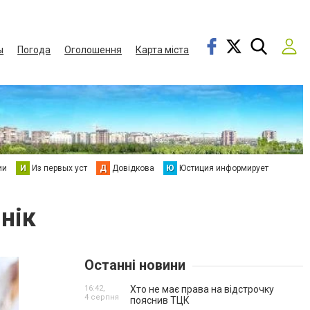
ы
Погода
Оголошення
Карта міста
ии
И
Из первых уст
Д
Довідкова
Ю
Юстиция информирует
нік
Останні новини
16:42,
Хто не має права на відстрочку
4 серпня
пояснив ТЦК