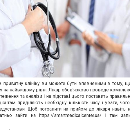
приватну клініку ви можете бути впевненими в тому, щ
 на найвищому рівні. Лікар обов'язково проведе комплек
теження та аналізи і на підставі цього поставить правильн
цієнтам приділяють необхідну кількість часу і уваги, чо
едустанови. Щоб потрапити на прийом до лікаря навіть н
татньо зайти на
https://smartmedicalcenter.ua/
і там запи