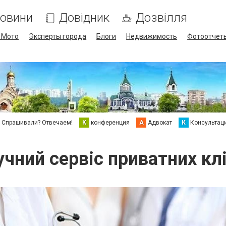
овини
Довідник
Дозвілля
/ Мото
Эксперты города
Блоги
Недвижимость
Фотоотчет
Спрашивали? Отвечаем!
К
конференция
А
Адвокат
К
Консультац
учний сервіс приватних клі