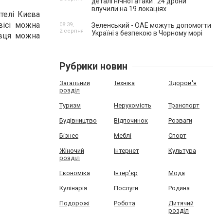
деталі нічної атаки . 24 дрони
влучили на 19 локаціях
телі Києва
вісі можна
08:39,
Зеленський - ОАЕ можуть допомогти
2 серпня
Україні з безпекою в Чорному морі
івця можна
Рубрики новин
Загальний
Техніка
Здоров'я
розділ
Туризм
Нерухомість
Транспорт
Будівництво
Відпочинок
Розваги
Бізнес
Меблі
Спорт
Жіночий
Інтернет
Культура
розділ
Економіка
Інтер'єр
Мода
Кулінарія
Послуги
Родина
Подорожі
Робота
Дитячий
розділ