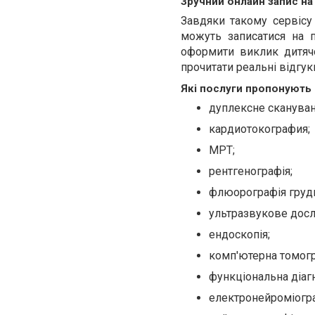
Зручний онлайн запис на
Завдяки такому сервісу 
можуть записатися на п
оформити виклик дитяч
прочитати реальні відгук
Які послуги пропонують 
дуплексне скануван
кардиотокография;
МРТ;
рентгенографія;
флюорографія грудн
ультразвукове досл
ендоскопія;
комп'ютерна томогр
функціональна діаг
електронейроміогра