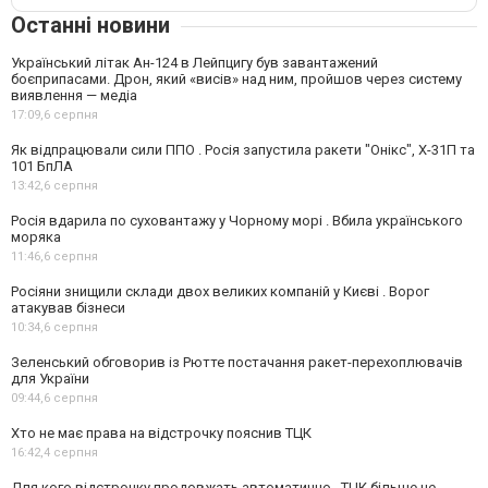
Останні новини
Український літак Ан-124 в Лейпцигу був завантажений
боєприпасами. Дрон, який «висів» над ним, пройшов через систему
виявлення — медіа
17:09,
6 серпня
Як відпрацювали сили ППО . Росія запустила ракети "Онікс", Х-31П та
101 БпЛА
13:42,
6 серпня
Росія вдарила по суховантажу у Чорному морі . Вбила українського
моряка
11:46,
6 серпня
Росіяни знищили склади двох великих компаній у Києві . Ворог
атакував бізнеси
10:34,
6 серпня
Зеленський обговорив із Рютте постачання ракет-перехоплювачів
для України
09:44,
6 серпня
Хто не має права на відстрочку пояснив ТЦК
16:42,
4 серпня
Для кого відстрочку продовжать автоматично . ТЦК більше не