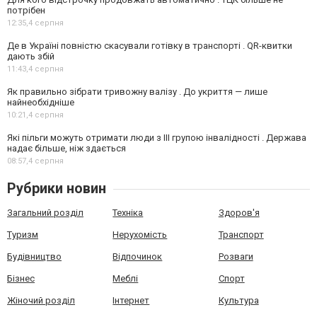
потрібен
12:35,
4 серпня
Де в Україні повністю скасували готівку в транспорті . QR-квитки
дають збій
11:43,
4 серпня
Як правильно зібрати тривожну валізу . До укриття — лише
найнеобхідніше
10:21,
4 серпня
Які пільги можуть отримати люди з III групою інвалідності . Держава
надає більше, ніж здається
08:57,
4 серпня
Рубрики новин
Загальний розділ
Техніка
Здоров'я
Туризм
Нерухомість
Транспорт
Будівництво
Відпочинок
Розваги
Бізнес
Меблі
Спорт
Жіночий розділ
Інтернет
Культура