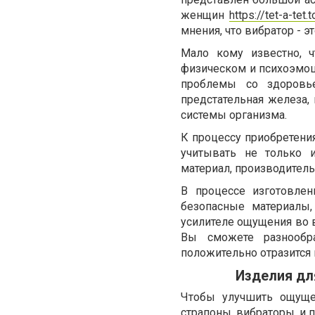
женщин
https://tet-a-tet.
мнения, что вибратор - э
Мало кому известно, ч
физическом и психоэмоц
проблемы со здоровье
предстательная железа,
системы организма.
К процессу приобретени
учитывать не только и
материал, производитель
В процессе изготовле
безопасные материалы
усилителе ощущения во в
Вы сможете разнообр
положительно отразится 
Изделия дл
Чтобы улучшить ощуще
страпоны, вибраторы, и 