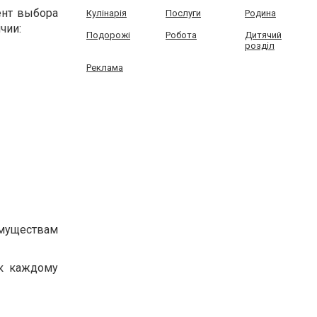
ент выбора
Кулінарія
Послуги
Родина
чии:
Подорожі
Робота
Дитячий
розділ
Реклама
имуществам
 к каждому