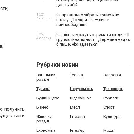
готівку в транспорті . QR-квитки
дають збій
сти;
10:21,
Як правильно зібрати тривожну
4 серпня
валізу . До укриття — лише
найнеобхідніше
08:57,
Які пільги можуть отримати люди з III
4 серпня
групою інвалідності . Держава надає
більше, ніж здається
е;
Рубрики новин
Загальний
Техніка
Здоров'я
розділ
Туризм
Нерухомість
Транспорт
Будівництво
Відпочинок
Розваги
Бізнес
Меблі
Спорт
о получить
уществить
Жіночий
Інтернет
Культура
розділ
Економіка
Інтер'єр
Мода