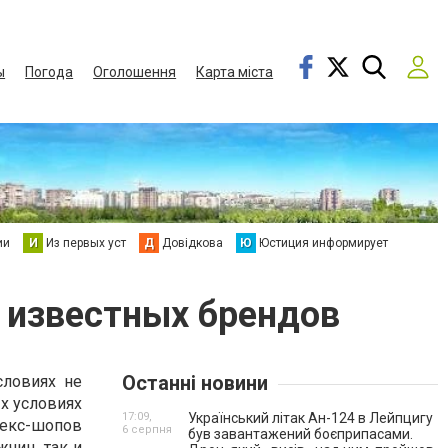
ы
Погода
Оголошення
Карта міста
ии
И
Из первых уст
Д
Довідкова
Ю
Юстиция информирует
 известных брендов
Останні новини
словиях не
х условиях
17:09,
Український літак Ан-124 в Лейпцигу
екс-шопов
6 серпня
був завантажений боєприпасами.
чин, так и