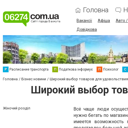
Головна
Н
Вакансії
Афіша
Авто 
Довідкова
Р
Расписание транспорта
П
Податкова інформує
П
Психолог
С
Головна
Бізнес новини
Широкий выбор товаров для удовольствия
Широкий выбор тов
Жіночий розділ
Всё чаще люди осущест
нужно бегать по магазин
имеется возможность 
представлен большой ас