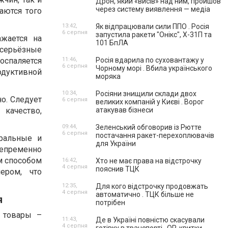
Дрон, який «висів» над ним, пройшов
через систему виявлення — медіа
аются того
13:42,
Як відпрацювали сили ППО . Росія
6 серпня
запустила ракети "Онікс", Х-31П та
ажается на
101 БпЛА
 серьёзные
спаляется
11:46,
Росія вдарила по суховантажу у
6 серпня
Чорному морі . Вбила українського
одуктивной
моряка
10:34,
Росіяни знищили склади двох
о. Следует
6 серпня
великих компаній у Києві . Ворог
 качество,
атакував бізнеси
09:44,
Зеленський обговорив із Рютте
6 серпня
постачання ракет-перехоплювачів
ральные и
для України
епременно
м способом
16:42,
Хто не має права на відстрочку
4 серпня
пояснив ТЦК
ером, что
12:35,
Для кого відстрочку продовжать
4 серпня
автоматично . ТЦК більше не
я
потрібен
 товары –
11:43,
Де в Україні повністю скасували
4 серпня