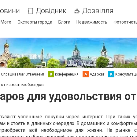
овини
Довідник
Дозвілля
/ Мото
Эксперты города
Блоги
Недвижимость
Фотоотчет
Спрашивали? Отвечаем!
К
конференция
А
Адвокат
К
Консультац
 от известных брендов
аров для удовольствия от
вляют успешные покупки через интернет. При таких у
ам и стоять в длинных очередях. В домашних и комфортны
приобрести всё необходимое для жизни. На рынке с
сортимент выбора изделий для удовольствия как для муж