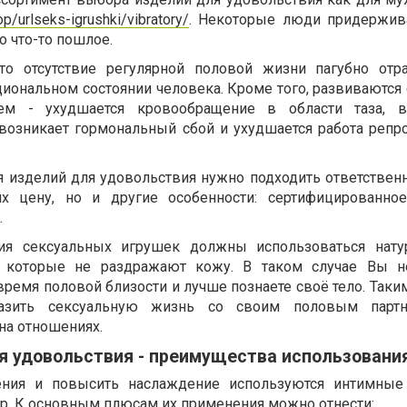
top/urlseks-igrushki/vibratory/
. Некоторые люди придержив
то что-то пошлое.
то отсутствие регулярной половой жизни пагубно отр
иональном состоянии человека. Кроме того, развиваются
м - ухудшается кровообращение в области таза, во
 возникает гормональный сбой и ухудшается работа репр
я изделий для удовольствия нужно подходить ответственн
х цену, но и другие особенности: сертифицированное
.
ния сексуальных игрушек должны использоваться нату
, которые не раздражают кожу. В таком случае Вы н
ремя половой близости и лучше познаете своё тело. Таки
азить сексуальную жизнь со своим половым партн
на отношениях.
я удовольствия - преимущества использовани
ния и повысить наслаждение используются интимные
пр. К основным плюсам их применения можно отнести: