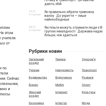
готівку в транспорті . QR-квитки
дають збій
10:21,
Як правильно зібрати тривожну
4 серпня
валізу . До укриття — лише
найнеобхідніше
иплин
08:57,
Які пільги можуть отримати люди з III
4 серпня
групою інвалідності . Держава надає
На этом
більше, ніж здається
 учителя.
ых от
Рубрики новин
Загальний
Техніка
Здоров'я
розділ
и по
Туризм
Нерухомість
Транспорт
ители
Будівництво
Відпочинок
Розваги
ии. Сейчас
олезными,
Бізнес
Меблі
Спорт
умно и
Жіночий
Інтернет
Культура
плюсы:
розділ
Економіка
Інтер'єр
Мода