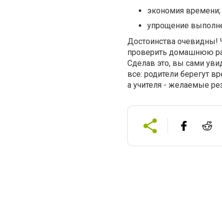
экономия времени;
упрощение выполне
Достоинства очевидны! Ч
проверить домашнюю раб
Сделав это, вы сами уви
все: родители берегут в
а учителя - желаемые ре