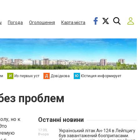
ы
Погода
Оголошення
Карта міста
ии
И
Из первых уст
Д
Довідкова
Ю
Юстиция информирует
без проблем
Останні новини
лу, но к
Это
17:09,
Український літак Ан-124 в Лейпцигу
зуемую
Вчора
був завантажений боєприпасами.
ы с