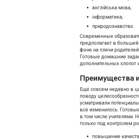
англійська мова,
інформатика,
природознавство.
Современные образовате
предполагает в большей 
фоне на плечи родителей
Готовые домашние задани
дополнительных хлопот и
Преимущества и
Ещё совсем недавно в ц
поводу целесообразност
усматривали потенциальн
всё изменилось. Готовы
в том числе учителями. 
только под контролем ро
повышение качеств