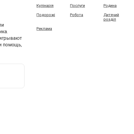
Кулінарія
Послуги
Родина
Подорожі
Робота
Дитячий
розділ
ли
Реклама
ика.
выигрывают
и помощь,