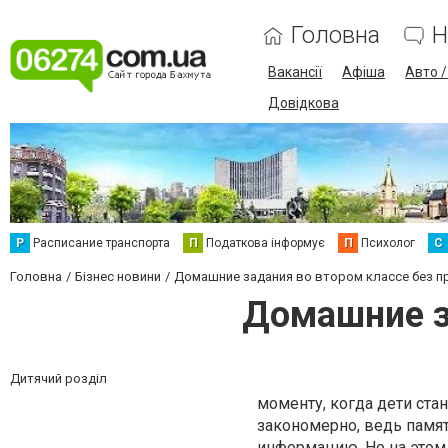
Головна
Н
Вакансії
Афіша
Авто 
Довідкова
Р
Расписание транспорта
П
Податкова інформує
П
Психолог
С
Головна
Бізнес новини
Домашние задания во втором классе без п
Домашние з
Дитячий розділ
моменту, когда дети ста
закономерно, ведь памят
информацию. Но на этом