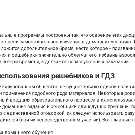
льные программы построены так, что освоение этих дисц
степени самостоятельное изучение в домашних условиях. 
 ложится дополнительное бремя, нести которое - призвание
я и решебники значительно облегчат его, избавив взросл
 потери времени, а детей - от незаслуженных наказаний.
спользования решебников и ГДЗ
ивилизованном обществе не существовало единой позици
и применения подобного рода материалов. Некоторые род
ый вред для образовательного процесса в их использован
е домашние задания и решебники единодушно признаны п
Но с единственной оговоркой: их следует использовать раз
дителей (при их непосредственном участии). Вот главные 
а домашнего обучения;