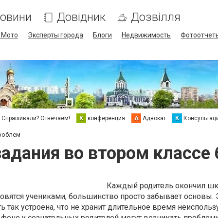
овини
Довідник
Дозвілля
/ Мото
Эксперты города
Блоги
Недвижимость
Фотоотчет
Спрашивали? Отвечаем!
К
конференция
А
Адвокат
К
Консультац
роблем
адания во втором классе 
Каждый родитель окончил шко
новятся учениками, большинство просто забывает основы. 
ь так устроена, что не хранит длительное время неисполь
 фоне у сознательных родителей могут возникать проблем