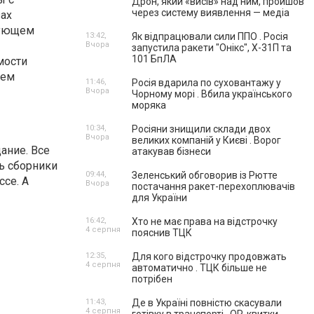
Дрон, який «висів» над ним, пройшов
через систему виявлення — медіа
зах
вующем
13:42,
Як відпрацювали сили ППО . Росія
Вчора
запустила ракети "Онікс", Х-31П та
101 БпЛА
мости
нем
11:46,
Росія вдарила по суховантажу у
Вчора
Чорному морі . Вбила українського
моряка
10:34,
Росіяни знищили склади двох
Вчора
великих компаній у Києві . Ворог
ание. Все
атакував бізнеси
ь сборники
09:44,
Зеленський обговорив із Рютте
се. А
Вчора
постачання ракет-перехоплювачів
для України
16:42,
Хто не має права на відстрочку
4 серпня
пояснив ТЦК
12:35,
Для кого відстрочку продовжать
4 серпня
автоматично . ТЦК більше не
потрібен
11:43,
Де в Україні повністю скасували
4 серпня