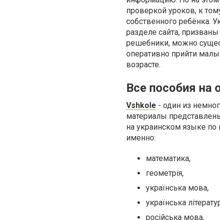
проверкой уроков, к том
собственного ребёнка. 
разделе сайта, призван
решебники, можно сущес
оперативно прийти малы
возрасте.
Все пособия на 
Vshkole
- один из немног
материалы представлены 
на украинском языке по 
именно:
математика,
геометрія,
українська мова,
українська літератур
російська мова,