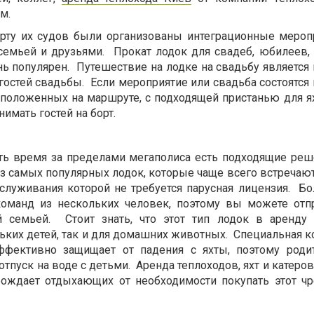
м.
орту их судов были организованы интеграционные мероп
семьей и друзьями.
Прокат лодок для свадеб, юбилеев,
ь популярен.
Путешествие на лодке на свадьбу является
гостей свадьбы.
Если мероприятие или свадьба состоятся
сположенных на маршруте, с подходящей пристанью для ях
имать гостей на борт.
ть время за пределами мегаполиса есть подходящие реш
з самых популярных лодок, которые чаще всего встречаютс
служивания которой не требуется парусная лицензия.
Бо
команд из нескольких человек, поэтому вы можете отп
 семьей.
Стоит знать, что этот тип лодок в аренду
ьких детей, так и для домашних животных.
Специальная к
фективно защищает от падения с яхты, поэтому роди
отпуск на воде с детьми.
Аренда теплоходов, яхт и катеров
бождает отдыхающих от необходимости покупать этот ч