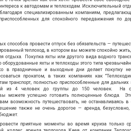
интереса к автодомам и теплоходам.
Исключительный отд
благодаря специализированным компаниям, предлагаю
 приспособленных для спокойного передвижения по до
ых способов провести отпуск без обязательств — путешес
ированный теплоход, в котором вы можете спокойно жить,
я отдыха.
Покупка яхты или другого вида водного трансп
 оборудованные яхты и теплоходы этого типа чрезвычайно
ко в праздничные и выходные дни делает покупку не
соваться прокатом, в таких компаниях как "Теплоходик
там транспорт, полностью приспособленные для дальних 
ей из 4 человек до группы до 150 человек.
На с
 вы можете успешно готовить полноценные блюда.
Эт
вам возможность путешествовать, не останавливаясь в 
ешение также не очень дорогое — аренда, безусловно,
бюджет.
провести приятные моменты во время круиза только с
ей, коллег,
аренда теплохода Киев
от компании Теплохо