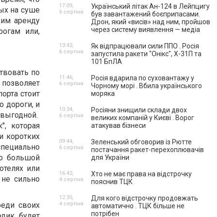
17:09,
Український літак Ан-124 в Лейпцигу
ых на суше
6 серпня
був завантажений боєприпасами.
щим аренду
Дрон, який «висів» над ним, пройшов
через систему виявлення — медіа
рогам или,
13:42,
Як відпрацювали сили ППО . Росія
6 серпня
запустила ракети "Онікс", Х-31П та
101 БпЛА
твовать по
11:46,
Росія вдарила по суховантажу у
 позволяет
6 серпня
Чорному морі . Вбила українського
орта стоит
моряка
 дороги, и
10:34,
Росіяни знищили склади двох
выгодной.
6 серпня
великих компаній у Києві . Ворог
", которая
атакував бізнеси
и коротких
09:44,
Зеленський обговорив із Рютте
пециально
6 серпня
постачання ракет-перехоплювачів
о большой
для України
отелях или
16:42,
Хто не має права на відстрочку
 не сильно
4 серпня
пояснив ТЦК
12:35,
Для кого відстрочку продовжать
реди своих
4 серпня
автоматично . ТЦК більше не
потрібен
дик будет