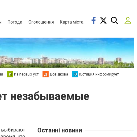
ы
Погода
Оголошення
Карта міста
ии
И
Из первых уст
Д
Довідкова
Ю
Юстиция информирует
ует незабываемые
Останні новини
выбирают
время, что