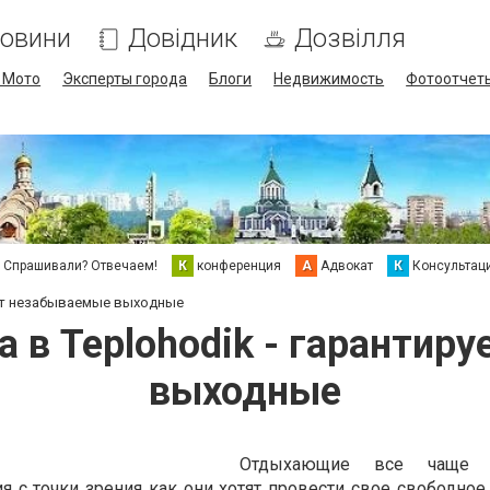
овини
Довідник
Дозвілля
/ Мото
Эксперты города
Блоги
Недвижимость
Фотоотчет
Спрашивали? Отвечаем!
К
конференция
А
Адвокат
К
Консультац
ует незабываемые выходные
а в Teplohodik - гарантир
выходные
Отдыхающие все чаще 
 с точки зрения как они хотят провести свое свободное 