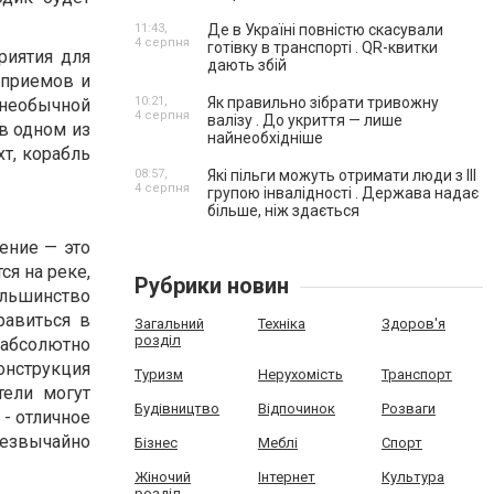
11:43,
Де в Україні повністю скасували
4 серпня
готівку в транспорті . QR-квитки
риятия для
дають збій
 приемов и
10:21,
Як правильно зібрати тривожну
 необычной
4 серпня
валізу . До укриття — лише
 в одном из
найнеобхідніше
т, корабль
08:57,
Які пільги можуть отримати люди з III
4 серпня
групою інвалідності . Держава надає
більше, ніж здається
ение — это
я на реке,
Рубрики новин
льшинство
равиться в
Загальний
Техніка
Здоров'я
розділ
 абсолютно
онструкция
Туризм
Нерухомість
Транспорт
тели могут
Будівництво
Відпочинок
Розваги
 - отличное
резвычайно
Бізнес
Меблі
Спорт
Жіночий
Інтернет
Культура
розділ