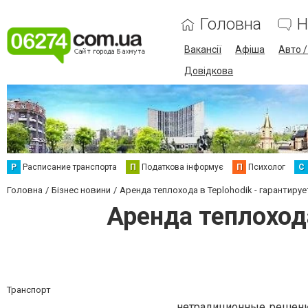
Головна
Н
Вакансії
Афіша
Авто 
Довідкова
Р
Расписание транспорта
П
Податкова інформує
П
Психолог
С
Головна
Бізнес новини
Аренда теплохода в Teplohodik - гарантир
Аренда теплоход
Транспорт
нетрадиционные решения