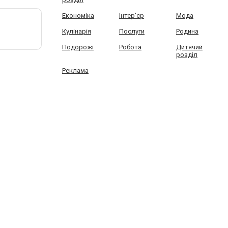
Економіка
Інтер'єр
Мода
Кулінарія
Послуги
Родина
Подорожі
Робота
Дитячий
розділ
Реклама