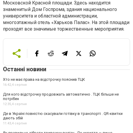
Московской Красной площади. Здесь находится
знаменитый Дом Госпрома, здания национального
университета и областной администрации,
многоэтажный отель «Харьков Палас». На этой площади
проходят все значимые торжественные мероприятия.
Останні новини
Хто не має права на відстрочку пояснив ТЦК
16:42,
4 серпня
Для кого відстрочку продовжать автоматично . ТЦК більше не
потрібен
12:35,
4 серпня
Де в Україні повністю скасували готівку в транспорті . QR-квитки
дають збій
11:43,
4 серпня
Як правильно зібрати тривожну валізу . До укриття — лише