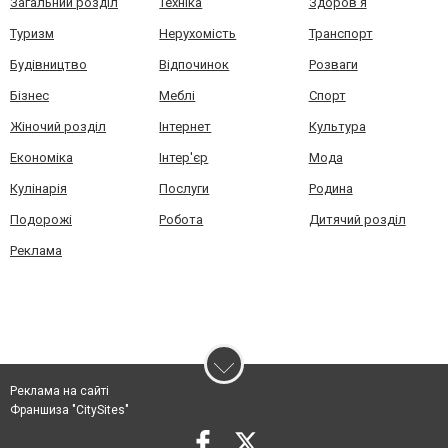
Загальний розділ
Техніка
Здоров'я
Туризм
Нерухомість
Транспорт
Будівництво
Відпочинок
Розваги
Бізнес
Меблі
Спорт
Жіночий розділ
Інтернет
Культура
Економіка
Інтер'єр
Мода
Кулінарія
Послуги
Родина
Подорожі
Робота
Дитячий розділ
Реклама
Реклама на сайті
Франшиза "CitySites"