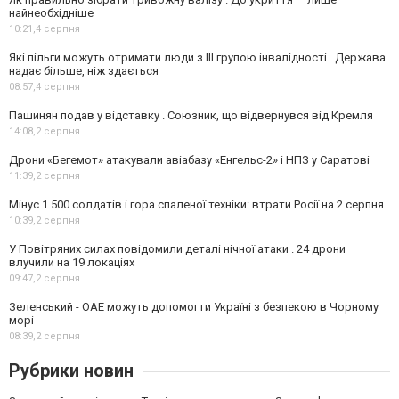
найнеобхідніше
10:21,
4 серпня
Які пільги можуть отримати люди з III групою інвалідності . Держава
надає більше, ніж здається
08:57,
4 серпня
Пашинян подав у відставку . Союзник, що відвернувся від Кремля
14:08,
2 серпня
Дрони «Бегемот» атакували авіабазу «Енгельс-2» і НПЗ у Саратові
11:39,
2 серпня
Мінус 1 500 солдатів і гора спаленої техніки: втрати Росії на 2 серпня
10:39,
2 серпня
У Повітряних силах повідомили деталі нічної атаки . 24 дрони
влучили на 19 локаціях
09:47,
2 серпня
Зеленський - ОАЕ можуть допомогти Україні з безпекою в Чорному
морі
08:39,
2 серпня
Рубрики новин