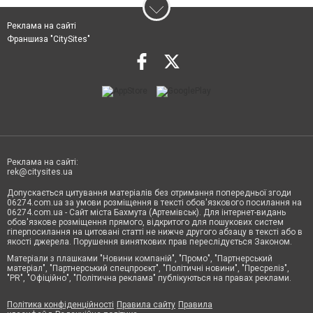
Реклама на сайті
Франшиза "CitySites"
Реклама на сайті:
rek@citysites.ua
Допускається цитування матеріалів без отримання попередньої згоди
06274.com.ua за умови розміщення в тексті обов'язкового посилання на
06274.com.ua - Сайт міста Бахмута (Артемівськ). Для інтернет-видань
обов'язкове розміщення прямого, відкритого для пошукових систем
гіперпосилання на цитовані статті не нижче другого абзацу в тексті або в
якості джерела. Порушення виняткових прав переслідується Законом.
Матеріали з плашками "Новини компаній", "Промо", "Партнерський
матеріал", "Партнерський спецпроєкт", "Політичні новини", "Пресреліз",
"PR", "Офіційно", "Політична реклама" публікуються на правах реклами.
Політика конфіденційності
Правила сайту
Правила