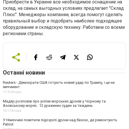
Приобрести в Украине все необходимое оснащение на
склад, на самых выгодных условиях предлагает "Склад
Плюс". Менеджеры компании, всегда помогут сделать
правильный выбор и подобрать наиболее подходящее
оборудование и складскую технику. Работаем со всеми
регионами страны.
Останні новини
Reuters - Демократи США готують новий удар по Трампу, і це не
імпічмент
17:21,
Вчора
Мадяр розповів про успіхи морських дронів у Чорному та
Азовському морях . 12 уражених суден за тиждень
16:17,
Вчора
У Німеччині помітили підозрілі дрони над базою, де ремонтують
Patriot