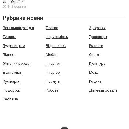
для України
09:44,
6 серпня
Рубрики новин
Загальний розділ
Техніка
Здоров'я
Туризм
Нерухомість
Транспорт
Будівництво
Відпочинок
Розваги
Бізнес
Меблі
Спорт
Жіночий розділ
Інтернет
Культура
Економіка
Інтер'єр
Мода
Кулінарія
Послуги
Родина
Подорожі
Робота
Дитячий розділ
Реклама