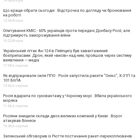
14:08,
Вчора
Що краще обрати сьогодні . Відстрочка по догляду чи бронювання
на роботі
12:34,
Вчора
Опитування КМІС - 60% українців проти передачі Донбасу Росії, але
підтримують заморожування війни
10:22,
Вчора
Український літак Ан-124 в Лейпцигу був завантажений
боєприпасами. Дрон, який «висів» над ним, пройшов через систему
виявлення — медіа
17:09,
6 серпня
Як відпрацювали сили ППО . Росія запустила ракети "Онікс", Х-31П та
101 БпЛА
13:42,
6 серпня
Росія вдарила по суховантажу у Чорному морі . Вбила українського
моряка
11:46,
6 серпня
Росіяни знищили склади двох великих компаній у Києві . Ворог
атакував бізнеси
10:34,
6 серпня
Зеленський обговорив із Рютте постачання ракет-перехоплювачів