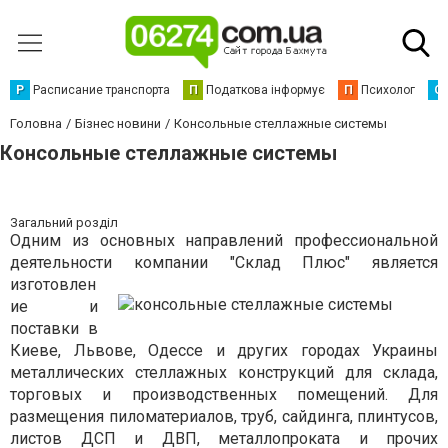
Р
Расписание транспорта
П
Податкова інформує
П
Психолог
С
Головна
Бізнес новини
Консольные стеллажные системы
Консольные стеллажные системы
Загальний розділ
Одним из основных направлений профессиональной
деятельности
компании "Склад Плюс" является
изготовлен
ие и
поставки в
Киеве, Львове, Одессе и других городах Украины
металлических стеллажных конструкций для склада,
торговых и производственных помещений. Для
размещения пиломатериалов, труб, сайдинга, плинтусов,
листов ДСП и ДВП, металлопроката и прочих