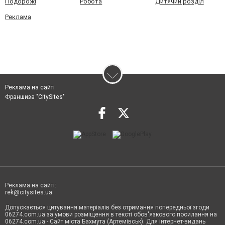
Подорожі
Робота
Дитячий розділ
Реклама
Реклама на сайті
Франшиза "CitySites"
Реклама на сайті:
rek@citysites.ua
Допускається цитування матеріалів без отримання попередньої згоди
06274.com.ua за умови розміщення в тексті обов'язкового посилання на
06274.com.ua - Сайт міста Бахмута (Артемівськ). Для інтернет-видань