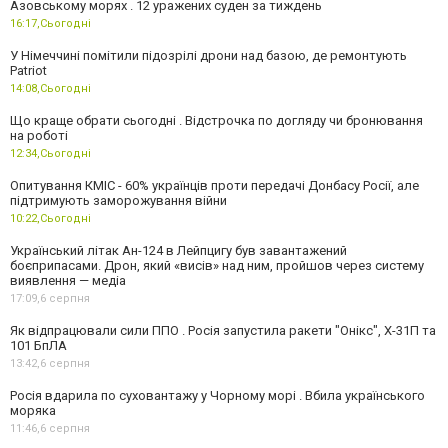
Азовському морях . 12 уражених суден за тиждень
16:17,
Сьогодні
У Німеччині помітили підозрілі дрони над базою, де ремонтують
Patriot
14:08,
Сьогодні
Що краще обрати сьогодні . Відстрочка по догляду чи бронювання
на роботі
12:34,
Сьогодні
Опитування КМІС - 60% українців проти передачі Донбасу Росії, але
підтримують заморожування війни
10:22,
Сьогодні
Український літак Ан-124 в Лейпцигу був завантажений
боєприпасами. Дрон, який «висів» над ним, пройшов через систему
виявлення — медіа
17:09,
6 серпня
Як відпрацювали сили ППО . Росія запустила ракети "Онікс", Х-31П та
101 БпЛА
13:42,
6 серпня
Росія вдарила по суховантажу у Чорному морі . Вбила українського
моряка
11:46,
6 серпня