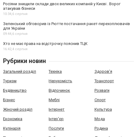
Росіяни знищили склади двох великих компаній у Києві . Ворог
атакував бізнеси
10:34,
6 серпня
Зеленський обговорив із Рютте постачання ракет-перехоплювачів
для України
09:44,
6 серпня
Хто не має права на відстрочку пояснив ТЦК
16:42,
4 серпня
Рубрики новин
Загальний розділ
Техніка
Здоров'я
Туризм
Нерухомість
Транспорт
Будівництво
Відпочинок
Розваги
Бізнес
Меблі
Спорт
Жіночий розділ
Інтернет
Культура
Економіка
Інтер'єр
Мода
Кулінарія
Послуги
Родина