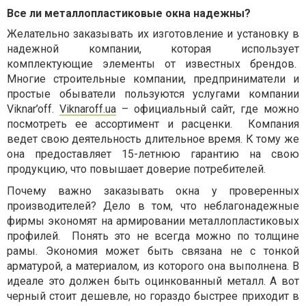
Все ли металлопластиковые окна надежны?
Желательно заказывать их изготовление и установку в
надежной компании, которая использует
комплектующие элементы от известных брендов.
Многие строительные компании, предприниматели и
простые обыватели пользуются услугами компании
Viknar’off.
Viknaroff.ua
– официальный сайт, где можно
посмотреть ее ассортимент и расценки.
Компания
ведет свою деятельность длительное время. К тому же
она предоставляет 15-летнюю гарантию на свою
продукцию, что повышает доверие потребителей.
Почему важно заказывать окна у проверенных
производителей? Дело в том, что неблагонадежные
фирмы экономят на армировании металлопластиковых
профилей.
Понять это не всегда можно по толщине
рамы. Экономия может быть связана не с тонкой
арматурой, а материалом, из которого она выполнена. В
идеале это должен быть оцинкованный металл. А вот
черный стоит дешевле, но гораздо быстрее приходит в