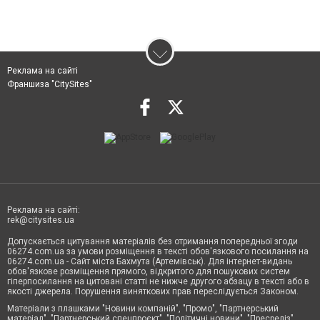
Реклама на сайті
Франшиза "CitySites"
Реклама на сайті:
rek@citysites.ua
Допускається цитування матеріалів без отримання попередньої згоди
06274.com.ua за умови розміщення в тексті обов'язкового посилання на
06274.com.ua - Сайт міста Бахмута (Артемівськ). Для інтернет-видань
обов'язкове розміщення прямого, відкритого для пошукових систем
гіперпосилання на цитовані статті не нижче другого абзацу в тексті або в
якості джерела. Порушення виняткових прав переслідується Законом.
Матеріали з плашками "Новини компаній", "Промо", "Партнерський
матеріал", "Партнерський спецпроєкт", "Політичні новини", "Пресреліз",