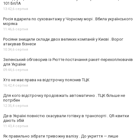
101 БпЛА
13:42,
6 серпня
Росія вдарила по суховантажу у Чорному морі . Вбила українського
моряка
11:46,
6 серпня
Росіяни знищили склади двох великих компаній у Києві . Ворог
атакував бізнеси
10:34,
6 серпня
Зеленський обговорив із Рютте постачання ракет-перехоплювачів
для України
09:44,
6 серпня
Хто не має права на відстрочку пояснив ТЦК
16:42,
4 серпня
Для кого відстрочку продовжать автоматично . ТЦК більше не
потрібен
12:35,
4 серпня
Де в Україні повністю скасували готівку в транспорті . QR-квитки
дають збій
11:43,
4 серпня
Як правильно зібрати тривожну валізу . До укриття — лише