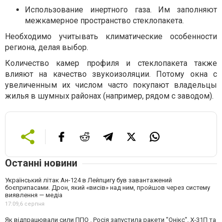
Использование инертного газа. Им заполняют
межкамерное пространство стеклопакета.
Необходимо учитывать климатические особенности
региона, делая выбор.
Количество камер профиля и стеклопакета также
влияют на качество звукоизоляции. Потому окна с
увеличенным их числом часто покупают владельцы
жилья в шумных районах (например, рядом с заводом).
Останні новини
Український літак Ан-124 в Лейпцигу був завантажений
боєприпасами. Дрон, який «висів» над ним, пройшов через систему
виявлення — медіа
17:09,
6 серпня
Як відпрацювали сили ППО . Росія запустила ракети "Онікс", Х-31П та