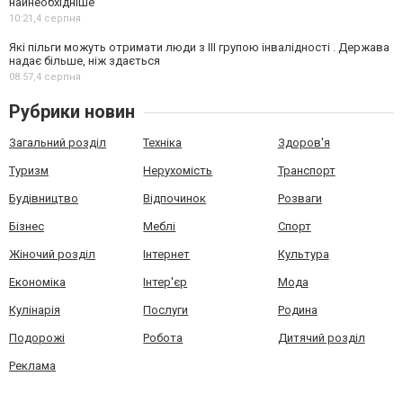
найнеобхідніше
10:21,
4 серпня
Які пільги можуть отримати люди з III групою інвалідності . Держава
надає більше, ніж здається
08:57,
4 серпня
Рубрики новин
Загальний розділ
Техніка
Здоров'я
Туризм
Нерухомість
Транспорт
Будівництво
Відпочинок
Розваги
Бізнес
Меблі
Спорт
Жіночий розділ
Інтернет
Культура
Економіка
Інтер'єр
Мода
Кулінарія
Послуги
Родина
Подорожі
Робота
Дитячий розділ
Реклама