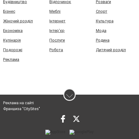
Будівництво
Відпочинок
Розваги
Бізнес
Меблі
Спорт
Жіночий розділ
Інтернет
Культура
Економіка
Інтер'єр
Мода
Кулінарія
Послуги
Родина
Подорожі
Робота
Дитячий розділ
Реклама
Реклама на сайті
Франшиза "CitySites"