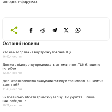
интернет-форумах.
Останні новини
Хто не має права на відстрочку пояснив ТЦК
16:42,
4 серпня
Для кого відстрочку продовжать автоматично . ТЦК більше не
потрібен
12:35,
4 серпня
Де в Україні повністю скасували готівку в транспорті . QR-квитки
дають збій
11:43,
4 серпня
Як правильно зібрати тривожну валізу . До укриття — лише
найнеобхідніше
10:21,
4 серпня