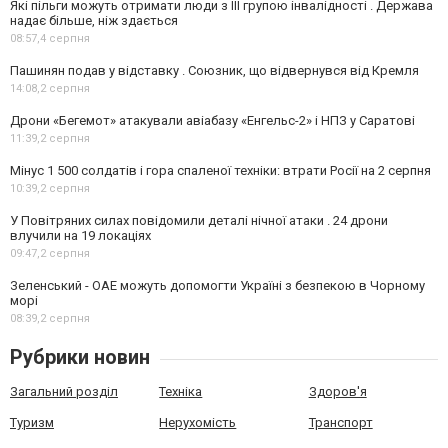
Які пільги можуть отримати люди з III групою інвалідності . Держава
надає більше, ніж здається
08:57,
4 серпня
Пашинян подав у відставку . Союзник, що відвернувся від Кремля
14:08,
2 серпня
Дрони «Бегемот» атакували авіабазу «Енгельс-2» і НПЗ у Саратові
11:39,
2 серпня
Мінус 1 500 солдатів і гора спаленої техніки: втрати Росії на 2 серпня
10:39,
2 серпня
У Повітряних силах повідомили деталі нічної атаки . 24 дрони
влучили на 19 локаціях
09:47,
2 серпня
Зеленський - ОАЕ можуть допомогти Україні з безпекою в Чорному
морі
08:39,
2 серпня
Рубрики новин
Загальний розділ
Техніка
Здоров'я
Туризм
Нерухомість
Транспорт