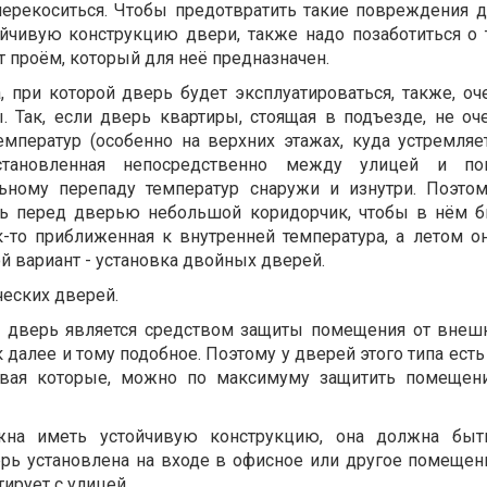
перекоситься. Чтобы предотвратить такие повреждения д
йчивую конструкцию двери, также надо позаботиться о 
от проём, который для неё предназначен.
, при которой дверь будет эксплуатироваться, также, оч
. Так, если дверь квартиры, стоящая в подъезде, не оч
мператур (особенно на верхних этажах, куда устремляе
установленная непосредственно между улицей и по
льному перепаду температур снаружи и изнутри. Поэто
ять перед дверью небольшой коридорчик, чтобы в нём 
к-то приближенная к внутренней температура, а летом о
й вариант - установка двойных дверей.
ческих дверей.
ь дверь является средством защиты помещения от внеш
к далее и тому подобное. Поэтому у дверей этого типа ест
чивая которые, можно по максимуму защитить помещен
жна иметь устойчивую конструкцию, она должна быть
ерь установлена на входе в офисное или другое помещени
ирует с улицей.