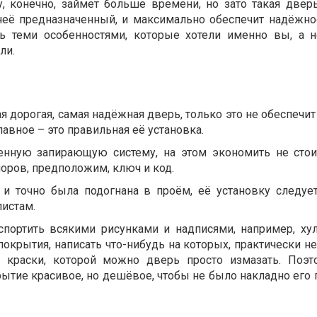
, конечно, займет больше времени, но зато такая двер
неё предназначенный, и максимально обеспечит надёжно
ать теми особенностями, которые хотели именно вы, а 
ли.
 дорогая, самая надёжная дверь, только это не обеспечи
лавное – это правильная её установка.
енную запирающую систему, на этом экономить не стои
оров, предположим, ключ и код.
 и точно была подогнана в проём, её установку следуе
истам.
спортить всякими рисунками и надписями, например, ху
покрытия, написать что-нибудь на которых, практически 
т краски, которой можно дверь просто измазать. Поэ
ытие красивое, но дешёвое, чтобы не было накладно его 