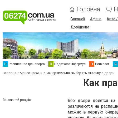
Головна
Н
Вакансії
Афіша
Авто 
Довідкова
Р
Расписание транспорта
П
Податкова інформує
П
Психолог
С
Головна
Бізнес новини
Как правильно выбирать стальную дверь
Как пр
Загальний розділ
Все двери делятся н
различаются на распаш
можно в первую очеред
правило, бывают тольк