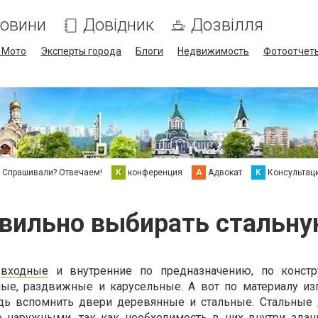
овини
Довідник
Дозвілля
/ Мото
Эксперты города
Блоги
Недвижимость
Фотоотчет
Спрашивали? Отвечаем!
К
конференция
А
Адвокат
К
Консультац
авильно выбирать стальну
а
входные
и внутренние по предназначению, по констр
ные, раздвижные и карусельные. А вот по материалу из
ь вспомнить двери деревянные и стальные. Стальные 
о наружными, так как необходимость в них внутри здан