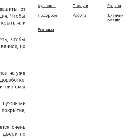
Кулінарія
Послуги
Родина
 защиты от
ция. Чтобы
Подорожі
Робота
Дитячий
розділ
ткрыть или
Реклама
ть, чтобы
вянное, но
пал на уже
доработке.
ии системы
с нужными
, покрытие,
ется очень
е двери по