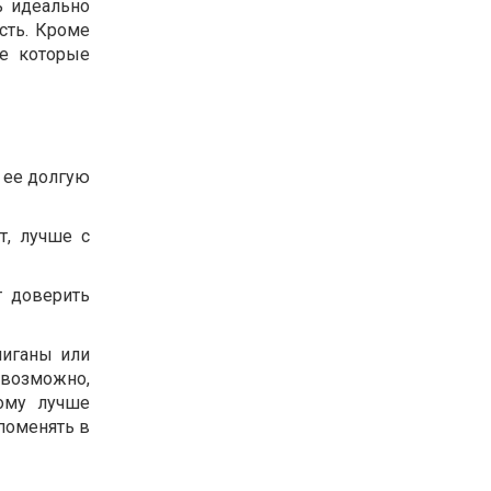
ь идеально
сть. Кроме
не которые
т ее долгую
т, лучше с
т доверить
лиганы или
невозможно,
тому лучше
поменять в