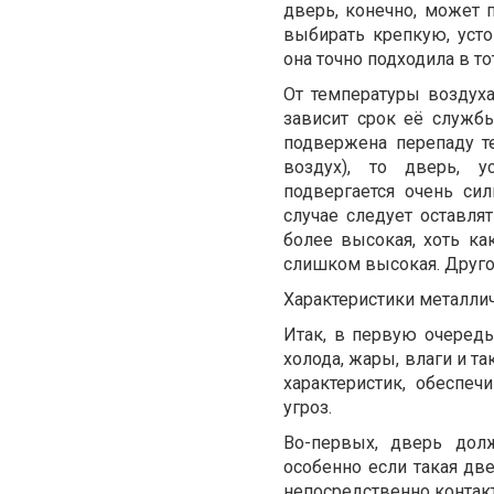
дверь, конечно, может 
выбирать крепкую, усто
она точно подходила в т
От температуры воздуха
зависит срок её службы
подвержена перепаду те
воздух), то дверь, 
подвергается очень си
случае следует оставл
более высокая, хоть ка
слишком высокая. Друго
Характеристики металли
Итак, в первую очеред
холода, жары, влаги и та
характеристик, обеспе
угроз.
Во-первых, дверь дол
особенно если такая дв
непосредственно контакт