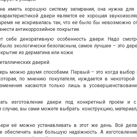
на иметь хорошую систему запирания, она нужна для
характеристикой двери является её хорошая звукоизоля
время не искривилась так, что её было бы невозможно о
анести антикоррозийное покрытие.
т себе декоративную особенность двери. Надо смотре
было экологически безопасным, самое лучшее – это дере
окрытие из дерматина или кожи.
еталлических дверей.
ерь можно двумя способами. Первый – это когда выбор 
оторая, по мнению покупателя, нуждается в некоторой 
изменения касаются только лишь в усовершенствован
зать изготовление двери под конкретный проём и 
м случае, вы сами можете выбрать: конструкцию, материал
ери её можно устанавливать в этот же день. Всё дела
не обеспечить вам большую надёжность. А изготовлени