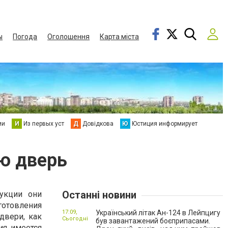
ы
Погода
Оголошення
Карта міста
ии
И
Из первых уст
Д
Довідкова
Ю
Юстиция информирует
ю дверь
Останні новини
укции они
готовления
17:09,
Український літак Ан-124 в Лейпцигу
двери, как
Сьогодні
був завантажений боєприпасами.
ия имеется