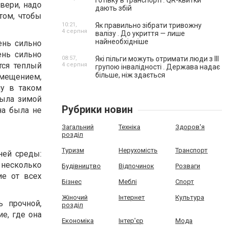
готівку в транспорті . QR-квитки
вери, надо
дають збій
том, чтобы
10:21,
Як правильно зібрати тривожну
4 серпня
валізу . До укриття — лише
найнеобхідніше
ень сильно
ень сильно
08:57,
Які пільги можуть отримати люди з III
тся теплый
4 серпня
групою інвалідності . Держава надає
більше, ніж здається
мещением,
му в таком
была зимой
Рубрики новин
на была не
Загальний
Техніка
Здоров'я
розділ
Туризм
Нерухомість
Транспорт
ней среды:
ь несколько
Будівництво
Відпочинок
Розваги
ие от всех
Бізнес
Меблі
Спорт
Жіночий
Інтернет
Культура
 прочной,
розділ
е, где она
Економіка
Інтер'єр
Мода