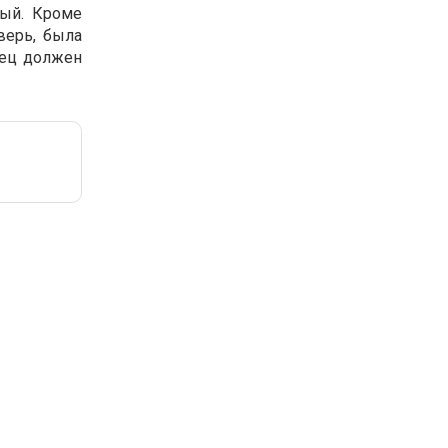
ный. Кроме
верь, была
вец должен