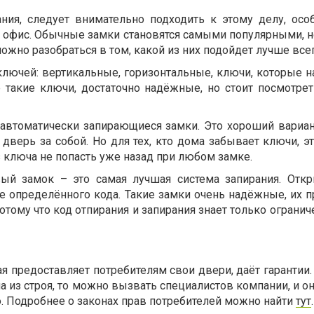
ния, следует внимательно подходить к этому делу, осо
в офис. Обычные замки становятся самыми популярными, н
можно разобраться в том, какой из них подойдет лучше всег
лючей: вертикальные, горизонтальные, ключи, которые 
 такие ключи, достаточно надёжные, но стоит посмотрет
 автоматически запирающиеся замки. Это хороший вариант
дверь за собой. Но для тех, кто дома забывает ключи, э
ез ключа не попасть уже назад при любом замке.
й замок – это самая лучшая система запирания. Отк
е определённого кода. Такие замки очень надёжные, их п
тому что код отпирания и запирания знает только ограни
я предоставляет потребителям свои двери, даёт гарантии.
из строя, то можно вызвать специалистов компании, и он
. Подробнее о законах прав потребителей можно найти
тут
.