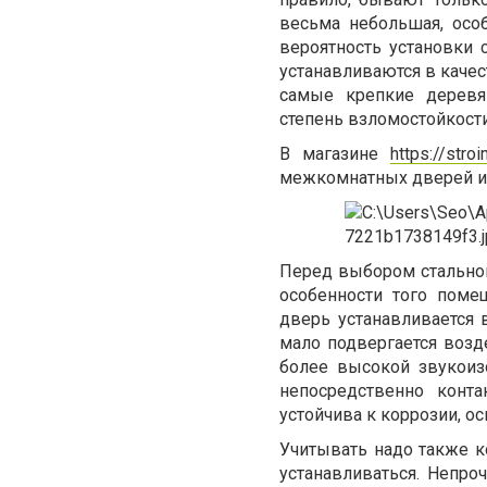
весьма небольшая, осо
вероятность установки
устанавливаются в качес
самые крепкие деревя
степень взломостойкости
В магазине
https://stro
межкомнатных дверей и 
Перед выбором стально
особенности того поме
дверь устанавливается в
мало подвергается возде
более высокой звукоиз
непосредственно конт
устойчива к коррозии, о
Учитывать надо также к
устанавливаться. Непро