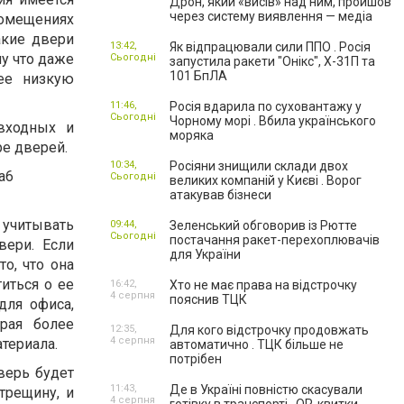
Дрон, який «висів» над ним, пройшов
через систему виявлення — медіа
помещениях
акие двери
13:42,
Як відпрацювали сили ППО . Росія
му что даже
Сьогодні
запустила ракети "Онікс", Х-31П та
101 БпЛА
ее низкую
11:46,
Росія вдарила по суховантажу у
Сьогодні
Чорному морі . Вбила українського
входных и
моряка
е дверей.
10:34,
Росіяни знищили склади двох
Сьогодні
великих компаній у Києві . Ворог
атакував бізнеси
 учитывать
09:44,
Зеленський обговорив із Рютте
Сьогодні
постачання ракет-перехоплювачів
вери. Если
для України
о, что она
иться о ее
16:42,
Хто не має права на відстрочку
4 серпня
пояснив ТЦК
для офиса,
рая более
12:35,
Для кого відстрочку продовжать
4 серпня
териала.
автоматично . ТЦК більше не
потрібен
верь будет
11:43,
Де в Україні повністю скасували
трещину, и
4 серпня