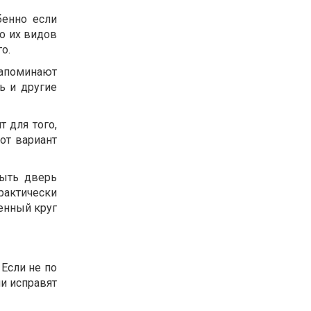
бенно если
о их видов
о.
напоминают
ь и другие
 для того,
тот вариант
рыть дверь
рактически
ченный круг
 Если не по
и исправят