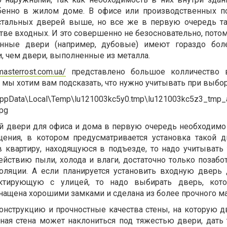
бенно в жилом доме. В офисе или производственных 
 стальных дверей выше, но все же в первую очередь т
тве входных. И это совершенно не безосновательно, пото
нные двери (например, дубовые) имеют гораздо бол
, чем двери, выполненные из металла.
imasterrost.com.ua/
представлено большое колличество 
мы хотим вам подсказать, что нужно учитывать при выбор
й двери для офиса и дома в первую очередь необходимо
щения, в котором предусматривается установка такой д
 квартиру, находящуюся в подъезде, то надо учитывать т
йствию пыли, холода и влаги, достаточно только позабот
оляции. А если планируется установить входную дверь 
актирующую с улицей, то надо выбирать дверь, кото
снащена хорошими замками и сделана из более прочного ма
онструкцию и прочностные качества стены, на которую д
чная стена может наклониться под тяжестью двери, дать 