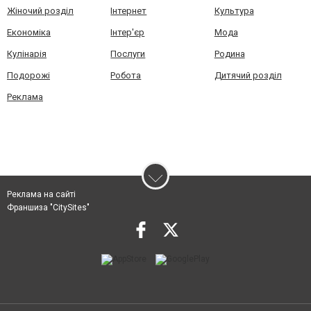
Жіночий розділ
Інтернет
Культура
Економіка
Інтер'єр
Мода
Кулінарія
Послуги
Родина
Подорожі
Робота
Дитячий розділ
Реклама
Реклама на сайті
Франшиза "CitySites"