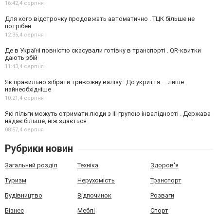
16:42,
4 серпня
Для кого відстрочку продовжать автоматично . ТЦК більше не
потрібен
12:35,
4 серпня
Де в Україні повністю скасували готівку в транспорті . QR-квитки
дають збій
11:43,
4 серпня
Як правильно зібрати тривожну валізу . До укриття — лише
найнеобхідніше
10:21,
4 серпня
Які пільги можуть отримати люди з III групою інвалідності . Держава
надає більше, ніж здається
08:57,
4 серпня
Рубрики новин
Загальний розділ
Техніка
Здоров'я
Туризм
Нерухомість
Транспорт
Будівництво
Відпочинок
Розваги
Бізнес
Меблі
Спорт