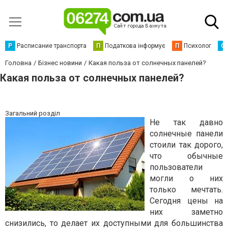
Р
Расписание транспорта
П
Податкова інформує
П
Психолог
С
Головна
Бізнес новини
Какая польза от солнечных панелей?
Какая польза от солнечных панелей?
Загальний розділ
Не так давно
солнечные панели
стоили так дорого,
что обычные
пользователи
могли о них
только мечтать.
Сегодня цены на
них заметно
снизились, то делает их доступными для большинства