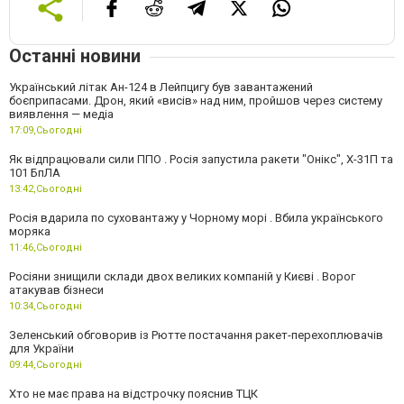
Останні новини
Український літак Ан-124 в Лейпцигу був завантажений
боєприпасами. Дрон, який «висів» над ним, пройшов через систему
виявлення — медіа
17:09,
Сьогодні
Як відпрацювали сили ППО . Росія запустила ракети "Онікс", Х-31П та
101 БпЛА
13:42,
Сьогодні
Росія вдарила по суховантажу у Чорному морі . Вбила українського
моряка
11:46,
Сьогодні
Росіяни знищили склади двох великих компаній у Києві . Ворог
атакував бізнеси
10:34,
Сьогодні
Зеленський обговорив із Рютте постачання ракет-перехоплювачів
для України
09:44,
Сьогодні
Хто не має права на відстрочку пояснив ТЦК