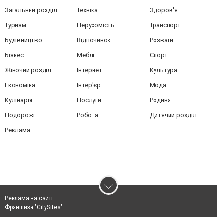
Загальний розділ
Техніка
Здоров'я
Туризм
Нерухомість
Транспорт
Будівництво
Відпочинок
Розваги
Бізнес
Меблі
Спорт
Жіночий розділ
Інтернет
Культура
Економіка
Інтер'єр
Мода
Кулінарія
Послуги
Родина
Подорожі
Робота
Дитячий розділ
Реклама
Реклама на сайті
Франшиза "CitySites"