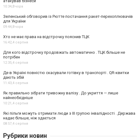
атакував бізнеси
10:34,
Вчора
Зеленський обговорив із Рютте постачання ракет-перехоплювачів
для України
09:44,
Вчора
Хто не має права на відстрочку пояснив ТЦК
16:42,
4 серпня
Для кого відстрочку продовжать автоматично . ТЦК більше не
потрібен
12:35,
4 серпня
Де в Україні повністю скасували готівку в транспорті . QR-квитки
дають збій
11:43,
4 серпня
Як правильно зібрати тривожну валізу . До укриття — лише
найнеобхідніше
10:21,
4 серпня
Які пільги можуть отримати люди з III групою інвалідності . Держава
надає більше, ніж здається
08:57,
4 серпня
Рубрики новин