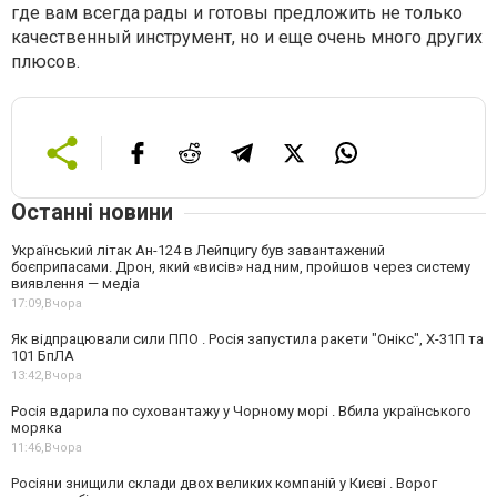
где вам всегда рады и готовы предложить не только
качественный инструмент, но и еще очень много других
плюсов.
Останні новини
Український літак Ан-124 в Лейпцигу був завантажений
боєприпасами. Дрон, який «висів» над ним, пройшов через систему
виявлення — медіа
17:09,
Вчора
Як відпрацювали сили ППО . Росія запустила ракети "Онікс", Х-31П та
101 БпЛА
13:42,
Вчора
Росія вдарила по суховантажу у Чорному морі . Вбила українського
моряка
11:46,
Вчора
Росіяни знищили склади двох великих компаній у Києві . Ворог