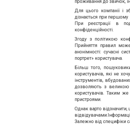
проживання до звичок, ін
Для цього компанії і з
дізнається при першому 
При реєстрації в под
конфіденційності.
Згоду з політикою конф
Прийняття правил може
анонімності: сучасні си
портрет» користувача.
Більш того, пошуковик
користувачів, які не хоч
інструментів, вбудовани
дозволяють з великою ч
користувачів. Таким ж
пристроями.
Однак варто відзначити, 
відвідувачами.Інформаці
Залежно від специфіки са