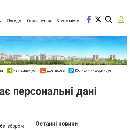
ы
Погода
Оголошення
Карта міста
ии
И
Из первых уст
Д
Довідкова
Ю
Юстиция информирует
ає персональні дані
Останні новини
 би збором