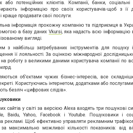
х або потенційних клієнтів. Компанії, банки, соціальні
ирають інформацію про своїх користувачів-щоб з її
 краще продавати свої послуги.
льна інформація прокожну компанію та підприємця в Укра
помогою в базу даних
Vkursi
, яка надасть всю інформацію 
лізованому вигляді.
ним з найбільш затребуваних інструментів для пошуку 
ищення її лояльності. За оцінкою міжнародної дослідницьк
у на роботу з великими даними користувача компанії по в
 млрд.
ляються об'єктами чужих бізнес-інтересів, все складніш
екреті. Користуючись інтернетом, додатками або послугам
ють безліч «цифрових слідів».
шуковики
х сайтів у світі за версією Alexa входять три пошукові си
le, Baidu, Yahoo, Facebook і Youtube. Пошуковики і с
а рекламі. Щоб ефективно управляти рекламним трафіком
за максимально можливої кількості показників: від ві