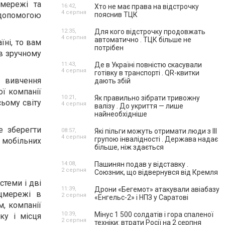
 мережі та
16:42,
Хто не має права на відстрочку
4 серпня
 допомогою
пояснив ТЦК
12:35,
Для кого відстрочку продовжать
4 серпня
автоматично . ТЦК більше не
їні, то вам
потрібен
в зручному
11:43,
Де в Україні повністю скасували
4 серпня
готівку в транспорті . QR-квитки
і вивчення
дають збій
ої компанії
10:21,
Як правильно зібрати тривожну
сьому світу
4 серпня
валізу . До укриття — лише
найнеобхідніше
е зберегти
08:57,
Які пільги можуть отримати люди з III
4 серпня
групою інвалідності . Держава надає
и мобільних
більше, ніж здається
14:08,
Пашинян подав у відставку .
2 серпня
Союзник, що відвернувся від Кремля
стеми і дві
11:39,
Дрони «Бегемот» атакували авіабазу
оцмережі в
2 серпня
«Енгельс-2» і НПЗ у Саратові
, компанії
10:39,
Мінус 1 500 солдатів і гора спаленої
ку і місця
2 серпня
техніки: втрати Росії на 2 серпня