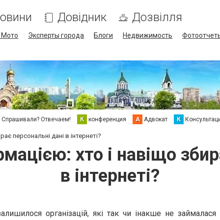
овини
Довідник
Дозвілля
/ Мото
Эксперты города
Блоги
Недвижимость
Фотоотчет
Спрашивали? Отвечаем!
К
конференция
А
Адвокат
К
Консультац
рає персональні дані в інтернеті?
мацією: хто і навіщо збир
в інтернеті?
залишилося організацій, які так чи інакше не займалася