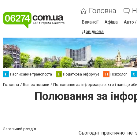
Головна
Н
Вакансії
Афіша
Авто 
Довідкова
Р
Расписание транспорта
П
Податкова інформує
П
Психолог
С
Головна
Бізнес новини
Полювання за інформацією: хто і навіщо зби
Полювання за інфор
Загальний розділ
Сьогодні практично не 