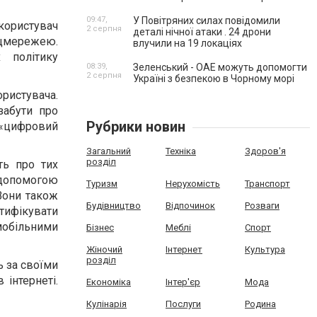
09:47,
У Повітряних силах повідомили
користувач
2 серпня
деталі нічної атаки . 24 дрони
соцмережею.
влучили на 19 локаціях
 політику
08:39,
Зеленський - ОАЕ можуть допомогти
2 серпня
Україні з безпекою в Чорному морі
ристувача.
забути про
Рубрики новин
 «цифровий
Загальний
Техніка
Здоров'я
розділ
ть про тих
а допомогою
Туризм
Нерухомість
Транспорт
Вони також
Будівництво
Відпочинок
Розваги
тифікувати
мобільними
Бізнес
Меблі
Спорт
Жіночий
Інтернет
Культура
розділ
ь за своїми
 інтернеті.
Економіка
Інтер'єр
Мода
Кулінарія
Послуги
Родина