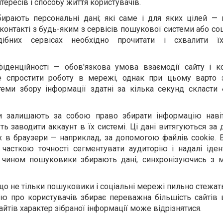
тересів і способу життя користувачів.
бирають персональні дані; які саме і для яких цілей — 
контакті з будь-яким з сервісів пошукової системи або 
ібних сервісах необхідно прочитати і схвалити їх
іденційності — обов'язкова умова взаємодії сайту і ко
 спростити роботу в мережі, однак при цьому варто 
стеми збору інформації здатні за кілька секунд скласти
и залишають за собою право збирати інформацію наві
уть заводити аккаунт в їх системі. Ці дані витягуються з
х в браузери — наприклад, за допомогою файлів cookie. 
асткою точності сегментувати аудиторію і надалі іден
е чином пошуковики збирають дані, синхронізуючись з 
що не тільки пошуковики і соціальні мережі пильно стежат
ю про користувачів збирає переважна більшість сайтів в
йтів характер зібраної інформації може відрізнятися.