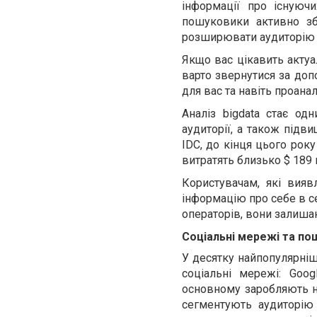
інформації про існуючи
пошуковики активно зб
розширювати аудиторію і
Якщо вас цікавить актуа
варто звернутися за до
для вас та навіть проана
Аналіз bigdata стає од
аудиторії, а також підв
IDC, до кінця цього рок
витратять близько $ 189
Користувачам, які вияв
інформацію про себе в с
операторів, вони залиша
Соціальні мережі та по
У десятку найпопулярніши
соціальні мережі: Goog
основному заробляють н
сегментують аудиторію 