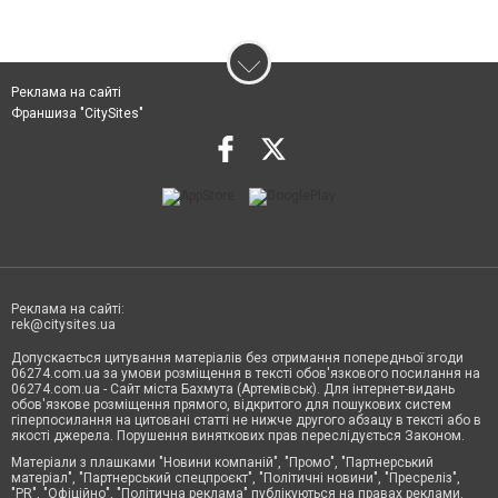
Реклама на сайті
Франшиза "CitySites"
Реклама на сайті:
rek@citysites.ua
Допускається цитування матеріалів без отримання попередньої згоди
06274.com.ua за умови розміщення в тексті обов'язкового посилання на
06274.com.ua - Сайт міста Бахмута (Артемівськ). Для інтернет-видань
обов'язкове розміщення прямого, відкритого для пошукових систем
гіперпосилання на цитовані статті не нижче другого абзацу в тексті або в
якості джерела. Порушення виняткових прав переслідується Законом.
Матеріали з плашками "Новини компаній", "Промо", "Партнерський
матеріал", "Партнерський спецпроєкт", "Політичні новини", "Пресреліз",
"PR", "Офіційно", "Політична реклама" публікуються на правах реклами.