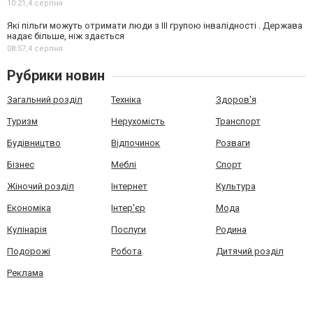
10:21,
4 серпня
Які пільги можуть отримати люди з III групою інвалідності . Держава
надає більше, ніж здається
08:57,
4 серпня
Рубрики новин
Загальний розділ
Техніка
Здоров'я
Туризм
Нерухомість
Транспорт
Будівництво
Відпочинок
Розваги
Бізнес
Меблі
Спорт
Жіночий розділ
Інтернет
Культура
Економіка
Інтер'єр
Мода
Кулінарія
Послуги
Родина
Подорожі
Робота
Дитячий розділ
Реклама