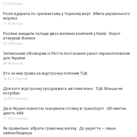
13:42,
Вчора
Росія вдарила по суховантажу у Чорному морі . Вбила українського
моряка
11:46,
Вчора
Росіяни знищили склади двох великих компаній у Києві . Ворог
атакував бізнеси
10:34,
Вчора
Зеленський обговорив із Рютте постачання ракет-перехоплювачів
для України
09:44,
Вчора
Хто не має права на відстрочку пояснив ТЦК
16:42,
4 серпня
Для кого відстрочку продовжать автоматично . ТЦК більше не
потрібен
12:35,
4 серпня
Де в Україні повністю скасували готівку в транспорті . QR-квитки
дають збій
11:43,
4 серпня
Як правильно зібрати тривожну валізу . До укриття — лише
найнеобхідніше