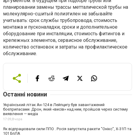
аргументом. В будущем при подборе трубы или
планировании замены трассы метталической трубы на
молекулярно-сшитый полиэтилен не забывайте
учитывать: срок службы трубопровода, стоимость
монтажа и пусконаладки, сроки и дополнительное
оборудование при инсталяции, стоимость фитингов и
крепежных элементов, сервисное обслуживание,
количество остановок и затраты на профилактическое
обслуживание.
Останні новини
Український літак Ан-124 в Лейпцигу був завантажений
боєприпасами. Дрон, який «висів» над ним, пройшов через систему
виявлення — медіа
17:09,
Вчора
Як відпрацювали сили ППО . Росія запустила ракети "Онікс", Х-31П та
101 БпЛА