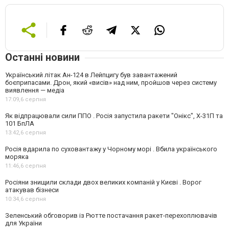
Останні новини
Український літак Ан-124 в Лейпцигу був завантажений
боєприпасами. Дрон, який «висів» над ним, пройшов через систему
виявлення — медіа
17:09,
6 серпня
Як відпрацювали сили ППО . Росія запустила ракети "Онікс", Х-31П та
101 БпЛА
13:42,
6 серпня
Росія вдарила по суховантажу у Чорному морі . Вбила українського
моряка
11:46,
6 серпня
Росіяни знищили склади двох великих компаній у Києві . Ворог
атакував бізнеси
10:34,
6 серпня
Зеленський обговорив із Рютте постачання ракет-перехоплювачів
для України