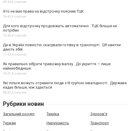
09:44,
6 серпня
Хто не має права на відстрочку пояснив ТЦК
16:42,
4 серпня
Для кого відстрочку продовжать автоматично . ТЦК більше не
потрібен
12:35,
4 серпня
Де в Україні повністю скасували готівку в транспорті . QR-квитки
дають збій
11:43,
4 серпня
Як правильно зібрати тривожну валізу . До укриття — лише
найнеобхідніше
10:21,
4 серпня
Які пільги можуть отримати люди з III групою інвалідності . Держава
надає більше, ніж здається
08:57,
4 серпня
Рубрики новин
Загальний розділ
Техніка
Здоров'я
Туризм
Нерухомість
Транспорт