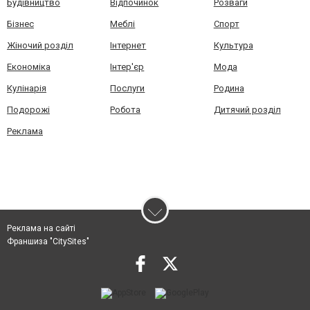
Будівництво
Відпочинок
Розваги
Бізнес
Меблі
Спорт
Жіночий розділ
Інтернет
Культура
Економіка
Інтер'єр
Мода
Кулінарія
Послуги
Родина
Подорожі
Робота
Дитячий розділ
Реклама
Реклама на сайті
Франшиза "CitySites"