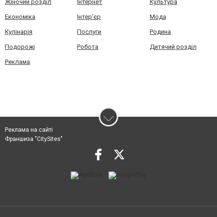
Жіночий розділ
Інтернет
Культура
Економіка
Інтер'єр
Мода
Кулінарія
Послуги
Родина
Подорожі
Робота
Дитячий розділ
Реклама
Реклама на сайті
Франшиза "CitySites"