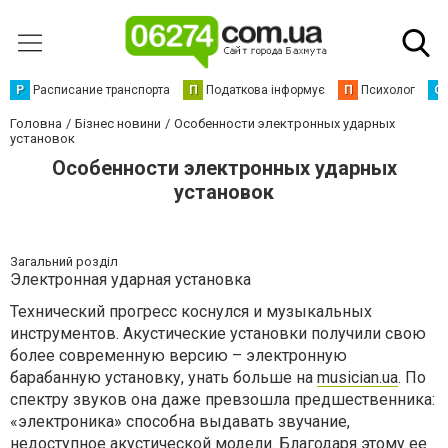
Р
Расписание транспорта
П
Податкова інформує
П
Психолог
С
Головна
Бізнес новини
Особенности электронных ударных
установок
Особенности электронных ударных
установок
Загальний розділ
Электронная ударная установка
Технический прогресс коснулся и музыкальных
инструментов. Акустические установки получили свою
более современную версию – электронную
барабанную установку, унать больше на
musician.ua
. По
спектру звуков она даже превзошла предшественника:
«электроника» способна выдавать звучание,
недоступное акустической модели. Благодаря этому ее