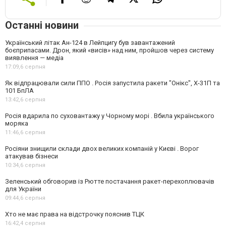
Останні новини
Український літак Ан-124 в Лейпцигу був завантажений
боєприпасами. Дрон, який «висів» над ним, пройшов через систему
виявлення — медіа
17:09,
6 серпня
Як відпрацювали сили ППО . Росія запустила ракети "Онікс", Х-31П та
101 БпЛА
13:42,
6 серпня
Росія вдарила по суховантажу у Чорному морі . Вбила українського
моряка
11:46,
6 серпня
Росіяни знищили склади двох великих компаній у Києві . Ворог
атакував бізнеси
10:34,
6 серпня
Зеленський обговорив із Рютте постачання ракет-перехоплювачів
для України
09:44,
6 серпня
Хто не має права на відстрочку пояснив ТЦК
16:42,
4 серпня