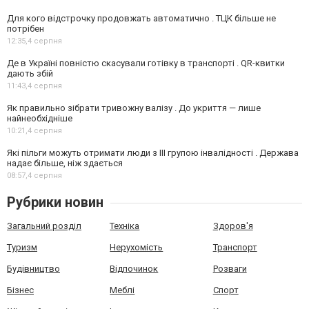
Для кого відстрочку продовжать автоматично . ТЦК більше не
потрібен
12:35,
4 серпня
Де в Україні повністю скасували готівку в транспорті . QR-квитки
дають збій
11:43,
4 серпня
Як правильно зібрати тривожну валізу . До укриття — лише
найнеобхідніше
10:21,
4 серпня
Які пільги можуть отримати люди з III групою інвалідності . Держава
надає більше, ніж здається
08:57,
4 серпня
Рубрики новин
Загальний розділ
Техніка
Здоров'я
Туризм
Нерухомість
Транспорт
Будівництво
Відпочинок
Розваги
Бізнес
Меблі
Спорт