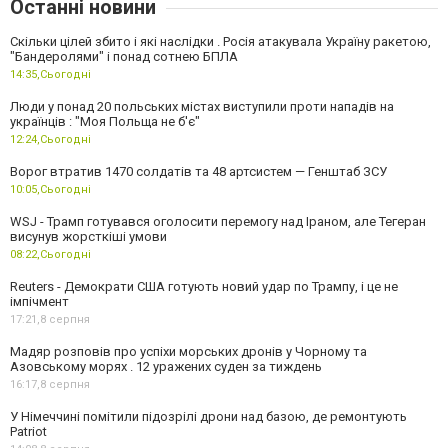
Останні новини
Скільки цілей збито і які наслідки . Росія атакувала Україну ракетою,
"Бандеролями" і понад сотнею БПЛА
14:35,
Сьогодні
Люди у понад 20 польських містах виступили проти нападів на
українців : "Моя Польща не б'є"
12:24,
Сьогодні
Ворог втратив 1470 солдатів та 48 артсистем — Генштаб ЗСУ
10:05,
Сьогодні
WSJ - Трамп готувався оголосити перемогу над Іраном, але Тегеран
висунув жорсткіші умови
08:22,
Сьогодні
Reuters - Демократи США готують новий удар по Трампу, і це не
імпічмент
17:21,
8 серпня
Мадяр розповів про успіхи морських дронів у Чорному та
Азовському морях . 12 уражених суден за тиждень
16:17,
8 серпня
У Німеччині помітили підозрілі дрони над базою, де ремонтують
Patriot