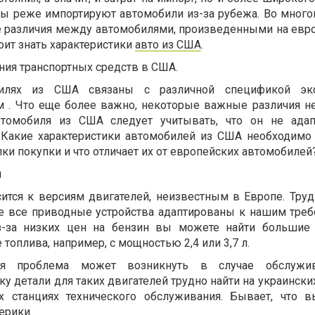
цы реже импортируют автомобили из-за рубежа. Во многом
е различия между автомобилями, произведенными на евр
оит знать характеристики
авто из США
.
ния транспортных средств в США.
илях из США связаны с различной спецификой экс
 . Что еще более важно, некоторые важные различия не
втомобиля из США следует учитывать, что он не адап
 Какие характеристики автомобилей из США необходимо
и покупки и что отличает их от европейских автомобилей
я
сится к версиям двигателей, неизвестным в Европе. Труд
 не все приводные устройства адаптированы к нашим треб
-за низких цен на бензин вы можете найти большие 
топлива, например, с мощностью 2,4 или 3,7 л.
я проблема может возникнуть в случае обслужи
ку детали для таких двигателей трудно найти на украински
х станциях технического обслуживания. Бывает, что 
ерики.