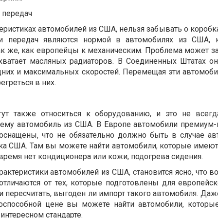
 передач
теристиках автомобилей из США, нельзя забывать о коробк
ки передач являются нормой в автомобилях из США, 
ак же, как европейцы к механическим. Проблема может з
 хватает масляных радиаторов. В Соединенных Штатах он
дних и максимальных скоростей. Перемещая эти автомоби
егреться в них.
ут также относиться к оборудованию, и это не всег
ему автомобиль из США. В Европе автомобили премиум-к
оснащены, что не обязательно должно быть в случае ав
ка США. Там вы можете найти автомобили, которые имею
 время нет кондиционера или кожи, подогрева сидения.
актеристики автомобилей из США, становится ясно, что в
отличаются от тех, которые подготовлены для европейск
и пересчитать, выгоден ли импорт такого автомобиля. Да
нтоспособной цене вы можете найти автомобили, которы
интересном стандарте.