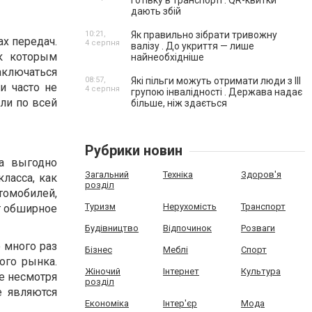
готівку в транспорті . QR-квитки
дають збій
10:21,
Як правильно зібрати тривожну
ах передач.
4 серпня
валізу . До укриття — лише
к которым
найнеобхідніше
аключаться
08:57,
Які пільги можуть отримати люди з III
и часто не
4 серпня
групою інвалідності . Держава надає
ли по всей
більше, ніж здається
Рубрики новин
да выгодно
Загальний
Техніка
Здоров'я
ласса, как
розділ
томобилей,
Туризм
Нерухомість
Транспорт
т обширное
Будівництво
Відпочинок
Розваги
о много раз
Бізнес
Меблі
Спорт
ого рынка.
Жіночий
Інтернет
Культура
же несмотря
розділ
е являются
Економіка
Інтер'єр
Мода