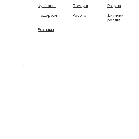
Кулінарія
Послуги
Родина
Подорожі
Робота
Дитячий
розділ
Реклама