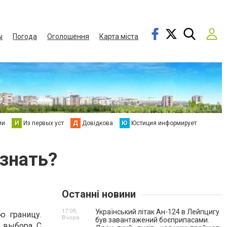
ы
Погода
Оголошення
Карта міста
ии
И
Из первых уст
Д
Довідкова
Ю
Юстиция информирует
 знать?
Останні новини
17:09,
Український літак Ан-124 в Лейпцигу
ю границу.
Вчора
був завантажений боєприпасами.
о выбора. С