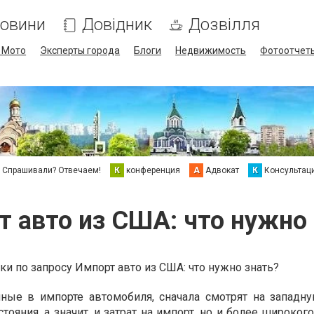
овини
Довідник
Дозвілля
/ Мото
Эксперты города
Блоги
Недвижимость
Фотоотчет
Спрашивали? Отвечаем!
К
конференция
А
Адвокат
К
Консультац
 авто из США: что нужно
нные в импорте автомобиля, сначала смотрят на западну
тояния, а значит, и затрат на импорт, но и более широког