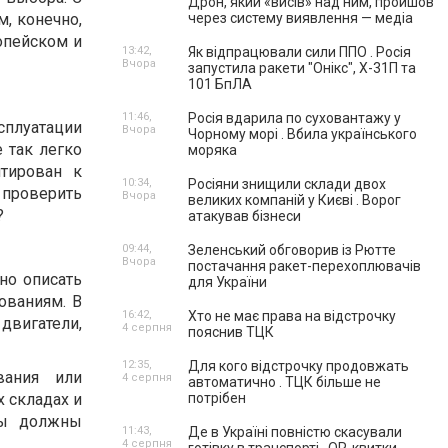
Дрон, який «висів» над ним, пройшов
, конечно,
через систему виявлення — медіа
опейском и
13:42,
Як відпрацювали сили ППО . Росія
Вчора
запустила ракети "Онікс", Х-31П та
101 БпЛА
11:46,
Росія вдарила по суховантажу у
плуатации
Вчора
Чорному морі . Вбила українського
 так легко
моряка
тирован к
10:34,
Росіяни знищили склади двох
 проверить
Вчора
великих компаній у Києві . Ворог
?
атакував бізнеси
09:44,
Зеленський обговорив із Рютте
Вчора
постачання ракет-перехоплювачів
но описать
для України
ованиям. В
16:42,
Хто не має права на відстрочку
двигатели,
4 серпня
пояснив ТЦК
12:35,
Для кого відстрочку продовжать
вания или
4 серпня
автоматично . ТЦК більше не
х складах и
потрібен
вы должны
11:43,
Де в Україні повністю скасували
4 серпня