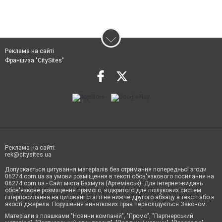
Реклама на сайті
Франшиза "CitySites"
Реклама на сайті:
rek@citysites.ua
Допускається цитування матеріалів без отримання попередньої згоди
06274.com.ua за умови розміщення в тексті обов'язкового посилання на
06274.com.ua - Сайт міста Бахмута (Артемівськ). Для інтернет-видань
обов'язкове розміщення прямого, відкритого для пошукових систем
гіперпосилання на цитовані статті не нижче другого абзацу в тексті або в
якості джерела. Порушення виняткових прав переслідується Законом.
Матеріали з плашками "Новини компаній", "Промо", "Партнерський