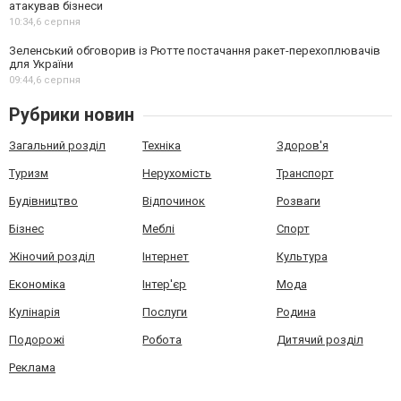
атакував бізнеси
10:34,
6 серпня
Зеленський обговорив із Рютте постачання ракет-перехоплювачів
для України
09:44,
6 серпня
Рубрики новин
Загальний розділ
Техніка
Здоров'я
Туризм
Нерухомість
Транспорт
Будівництво
Відпочинок
Розваги
Бізнес
Меблі
Спорт
Жіночий розділ
Інтернет
Культура
Економіка
Інтер'єр
Мода
Кулінарія
Послуги
Родина
Подорожі
Робота
Дитячий розділ
Реклама