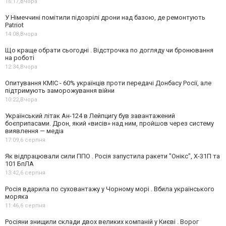
16:17,
Вчора
У Німеччині помітили підозрілі дрони над базою, де ремонтують
Patriot
14:08,
Вчора
Що краще обрати сьогодні . Відстрочка по догляду чи бронювання
на роботі
12:34,
Вчора
Опитування КМІС - 60% українців проти передачі Донбасу Росії, але
підтримують заморожування війни
10:22,
Вчора
Український літак Ан-124 в Лейпцигу був завантажений
боєприпасами. Дрон, який «висів» над ним, пройшов через систему
виявлення — медіа
17:09,
6 серпня
Як відпрацювали сили ППО . Росія запустила ракети "Онікс", Х-31П та
101 БпЛА
13:42,
6 серпня
Росія вдарила по суховантажу у Чорному морі . Вбила українського
моряка
11:46,
6 серпня
Росіяни знищили склади двох великих компаній у Києві . Ворог