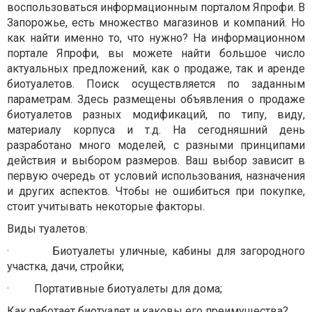
воспользоваться информационным порталом Япрофи.
В
Запорожье, есть множество магазинов и компаний. Но
как найти именно то, что нужно? На информационном
портале Япрофи, вы можете найти большое число
актуальных предложений, как о продаже, так и аренде
биотуалетов. Поиск осуществляется по заданным
параметрам. Здесь размещены объявления о продаже
биотуалетов разных модификаций, по типу, виду,
материалу корпуса и т.д. На сегодняшний день
разработано много моделей, с разными принципами
действия и выбором размеров. Ваш выбор зависит в
первую очередь от условий использования, назначения
и других аспектов. Чтобы не ошибиться при покупке,
стоит учитывать некоторые факторы.
Виды туалетов:
·
Биотуалеты уличные, кабины для загородного
участка, дачи, стройки;
·
Портативные биотуалеты для дома;
Как работает биотуалет и каковы его преимущества?