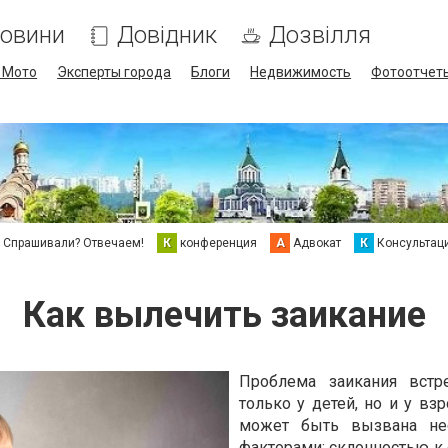
овини
Довідник
Дозвілля
/ Мото
Эксперты города
Блоги
Недвижимость
Фотоотчет
Спрашивали? Отвечаем!
К
конференция
А
Адвокат
К
Консультац
Как вылечить заикание
Проблема заикания встр
только у детей, но и у вз
может быть вызвана не
факторами: склонностью к 