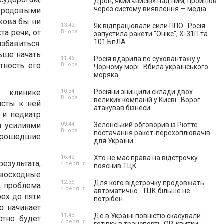
Дрон, який «висів» над ним, пройшов
через систему виявлення — медіа
родовыми
кова бы ни
13:42,
Як відпрацювали сили ППО . Росія
та речи, от
Вчора
запустила ракети "Онікс", Х-31П та
101 БпЛА
бавиться.
ньше начать
11:46,
Росія вдарила по суховантажу у
тность его
Вчора
Чорному морі . Вбила українського
моряка
линике
10:34,
Росіяни знищили склади двох
Вчора
великих компаній у Києві . Ворог
исты к ней
атакував бізнеси
 и педиатр
и усилиями
09:44,
Зеленський обговорив із Рютте
Вчора
постачання ракет-перехоплювачів
 прошедшие
для України
16:42,
Хто не має права на відстрочку
езультата,
4 серпня
пояснив ТЦК
восходные
12:35,
Для кого відстрочку продовжать
та проблема
4 серпня
автоматично . ТЦК більше не
рех до пяти
потрібен
го начинает
11:43,
Де в Україні повністю скасували
ртно будет
4 серпня