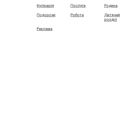
Кулінарія
Послуги
Родина
Подорожі
Робота
Дитячий
розділ
Реклама