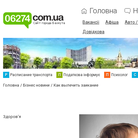
Головна
Н
Вакансії
Афіша
Авто 
Довідкова
Р
Расписание транспорта
П
Податкова інформує
П
Психолог
С
Головна
Бізнес новини
Как вылечить заикание
Здоров'я