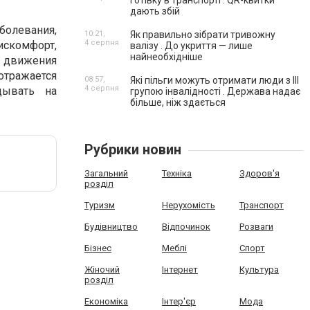
готівку в транспорті . QR-квитки
дають збій
болевания,
10:21,
Як правильно зібрати тривожну
4 серпня
дискомфорт,
валізу . До укриття — лише
найнеобхідніше
е движения
 отражается
08:57,
Які пільги можуть отримати люди з III
4 серпня
дывать на
групою інвалідності . Держава надає
більше, ніж здається
Рубрики новин
Загальний
Техніка
Здоров'я
розділ
Туризм
Нерухомість
Транспорт
Будівництво
Відпочинок
Розваги
Бізнес
Меблі
Спорт
Жіночий
Інтернет
Культура
розділ
Економіка
Інтер'єр
Мода