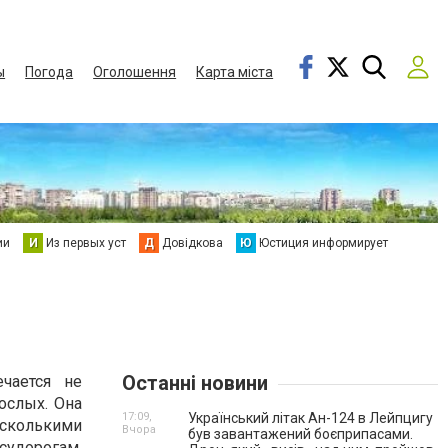
ы
Погода
Оголошення
Карта міста
ии
И
Из первых уст
Д
Довідкова
Ю
Юстиция информирует
Останні новини
ечается не
рослых. Она
17:09,
Український літак Ан-124 в Лейпцигу
сколькими
Вчора
був завантажений боєприпасами.
судорогам,