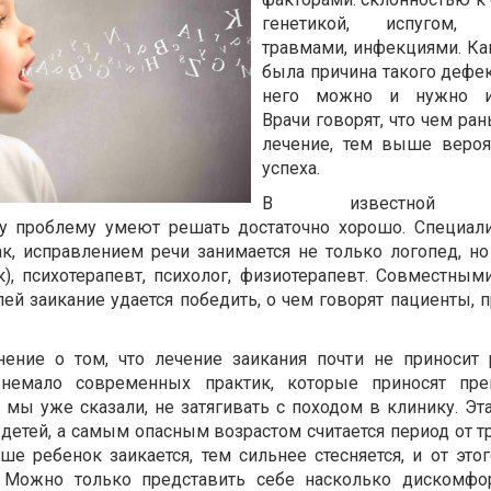
генетикой, испугом, 
травмами, инфекциями. Ка
была причина такого дефек
него можно и нужно из
Врачи говорят, что чем ра
лечение, тем выше вероя
успеха.
В известной к
у проблему умеют решать достаточно хорошо. Специал
ак, исправлением речи занимается не только логопед, но
к), психотерапевт, психолог, физиотерапевт. Совместным
ей заикание удается победить, о чем говорят пациенты,
ние о том, что лечение заикания почти не приносит р
 немало современных практик, которые приносят пре
к мы уже сказали, не затягивать с походом в клинику. Э
 детей, а самым опасным возрастом считается период от т
ше ребенок заикается, тем сильнее стесняется, и от это
 Можно только представить себе насколько дискомфо