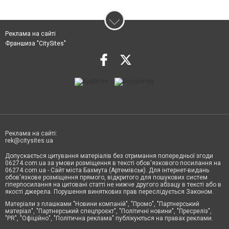
Реклама на сайті
Франшиза "CitySites"
Реклама на сайті:
rek@citysites.ua
Допускається цитування матеріалів без отримання попередньої згоди
06274.com.ua за умови розміщення в тексті обов'язкового посилання на
06274.com.ua - Сайт міста Бахмута (Артемівськ). Для інтернет-видань
обов'язкове розміщення прямого, відкритого для пошукових систем
гіперпосилання на цитовані статті не нижче другого абзацу в тексті або в
якості джерела. Порушення виняткових прав переслідується Законом.
Матеріали з плашками "Новини компаній", "Промо", "Партнерський
матеріал", "Партнерський спецпроєкт", "Політичні новини", "Пресреліз",
"PR", "Офіційно", "Політична реклама" публікуються на правах реклами.