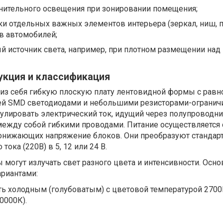
лнительного освещения при зонировании помещения;
ки отдельных важных элементов интерьера (зеркал, ниш, 
вов автомобилей;
й источник света, например, при плотном размещении на
укция и классификация
 из себя гибкую плоскую плату лентовидной формы с рав
й SMD светодиодами и небольшими резисторами-огранич
лировать электрический ток, идущий через полупроводник
ежду собой гибкими проводами. Питание осуществляется 
нижающих напряжение блоков. Они преобразуют стандар
ока (220В) в 5, 12 или 24 В.
могут излучать свет разного цвета и интенсивности. Осн
ариантами:
ь холодным (голубоватым) с цветовой температурой 2700
0000К).