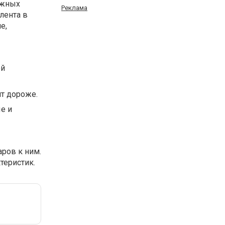
ежных
Реклама
 лента в
е,
ей
т дороже.
е и
ров к ним.
теристик.