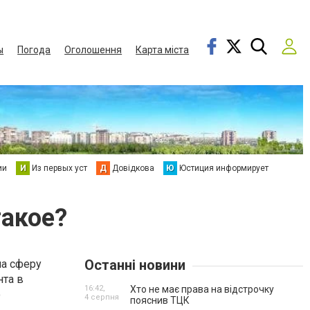
ы
Погода
Оголошення
Карта міста
ии
И
Из первых уст
Д
Довідкова
Ю
Юстиция информирует
такое?
Останні новини
ла сферу
16:42,
Хто не має права на відстрочку
4 серпня
пояснив ТЦК