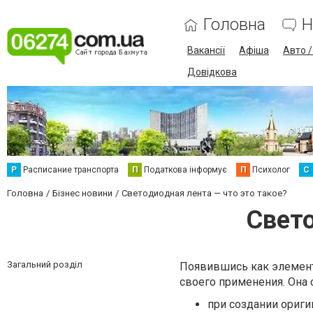
Головна
Н
Вакансії
Афіша
Авто 
Довідкова
Р
Расписание транспорта
П
Податкова інформує
П
Психолог
С
Головна
Бізнес новини
Светодиодная лента — что это такое?
Свето
Загальний розділ
Появившись как элемент
своего
применения. Она 
при создании ориги