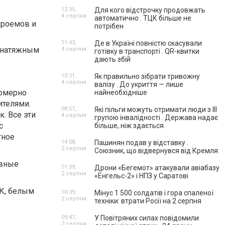
12:35,
Для кого відстрочку продовжать
4 серпня
автоматично . ТЦК більше не
проемов и
потрібен
11:43,
Де в Україні повністю скасували
д натяжным
4 серпня
готівку в транспорті . QR-квитки
дають збій
10:21,
Як правильно зібрати тривожну
4 серпня
валізу . До укриття — лише
номерно
найнеобхідніше
ителями.
08:57,
Які пільги можуть отримати люди з III
. Все эти
4 серпня
групою інвалідності . Держава надає
с
більше, ніж здається
тное
14:08,
Пашинян подав у відставку .
2 серпня
Союзник, що відвернувся від Кремля
овные
11:39,
Дрони «Бегемот» атакували авіабазу
2 серпня
«Енгельс-2» і НПЗ у Саратові
К, белым
10:39,
Мінус 1 500 солдатів і гора спаленої
2 серпня
техніки: втрати Росії на 2 серпня
09:47,
У Повітряних силах повідомили
2 серпня