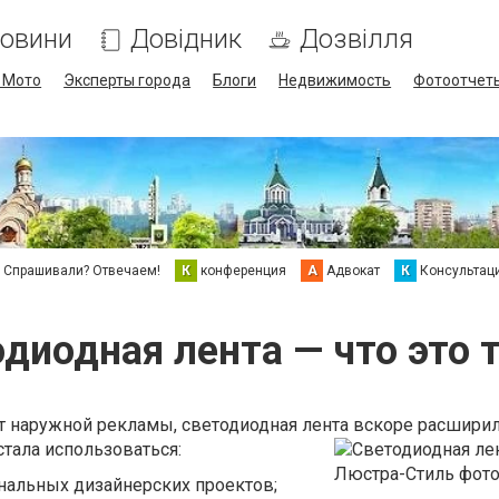
овини
Довідник
Дозвілля
/ Мото
Эксперты города
Блоги
Недвижимость
Фотоотчет
Спрашивали? Отвечаем!
К
конференция
А
Адвокат
К
Консультац
диодная лента — что это 
 наружной рекламы, светодиодная лента вскоре расшири
стала использоваться:
нальных дизайнерских проектов;