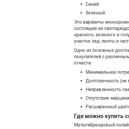
Синий.
Зеленый.
Это варианты монохромн
состоящие из светодиод
красного, зеленого и го
участке лед-ленты и час
Одно из основных достои
покупателей с различным
отнести:
Минимальное потре
Долговечность (не 
Направленность све
Отсутствие мерцани
Расширенный цвето
Где можно купить 
Мультибрендовый онлай