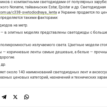
ников с компактными светодиодами от популярных заруб
ого Noname, тайваньских Estar, Epistar и др. Светодиодная
e.com.ua/c338-svetodiodnaya_lenta
и Украине продается по цен
пределяется такими факторами:
иодов на метр.
 — в элитных моделях представлены светодиоды с больш
полихромностью излучаемого света. Цветные модели стоя
ы — коричневые ленты самые дешевые, а белые — прочны
дорогие.
др.
ет около 140 наименований светодиодных лент и аксессуа
разных ценовых категорий, назначений и технических харак