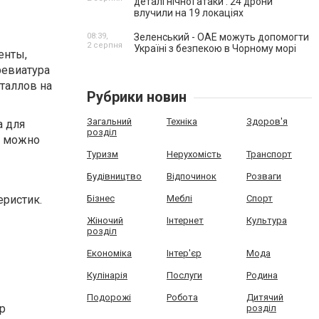
деталі нічної атаки . 24 дрони
влучили на 19 локаціях
08:39,
Зеленський - ОАЕ можуть допомогти
2 серпня
Україні з безпекою в Чорному морі
енты,
ревиатура
сталлов на
Рубрики новин
Загальний
Техніка
Здоров'я
а для
розділ
а можно
Туризм
Нерухомість
Транспорт
Будівництво
Відпочинок
Розваги
еристик.
Бізнес
Меблі
Спорт
Жіночий
Інтернет
Культура
розділ
Економіка
Інтер'єр
Мода
Кулінарія
Послуги
Родина
Подорожі
Робота
Дитячий
р
розділ