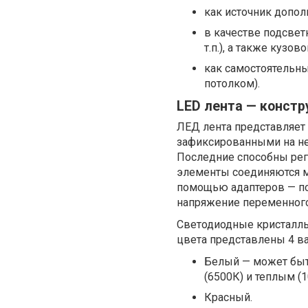
как источник допо
в качестве подсвет
т.п.), а также кузо
как самостоятельны
потолком).
LED лента — констр
ЛЕД лента представляет
зафиксированными на не
Последние способны регу
элементы соединяются м
помощью адаптеров — по
напряжение переменного т
Светодиодные кристаллы 
цвета представлены 4 в
Белый — может быт
(6500К) и теплым (1
Красный.