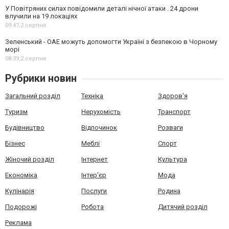
У Повітряних силах повідомили деталі нічної атаки . 24 дрони
влучили на 19 локаціях
09:47,
2 серпня
Зеленський - ОАЕ можуть допомогти Україні з безпекою в Чорному
морі
08:39,
2 серпня
Рубрики новин
Загальний розділ
Техніка
Здоров'я
Туризм
Нерухомість
Транспорт
Будівництво
Відпочинок
Розваги
Бізнес
Меблі
Спорт
Жіночий розділ
Інтернет
Культура
Економіка
Інтер'єр
Мода
Кулінарія
Послуги
Родина
Подорожі
Робота
Дитячий розділ
Реклама