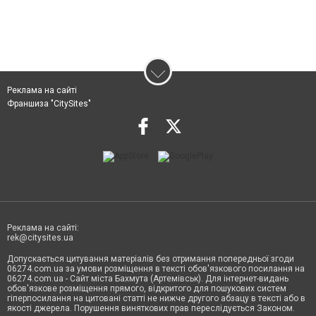
Реклама на сайті
Франшиза "CitySites"
Реклама на сайті:
rek@citysites.ua
Допускається цитування матеріалів без отримання попередньої згоди
06274.com.ua за умови розміщення в тексті обов'язкового посилання на
06274.com.ua - Сайт міста Бахмута (Артемівськ). Для інтернет-видань
обов'язкове розміщення прямого, відкритого для пошукових систем
гіперпосилання на цитовані статті не нижче другого абзацу в тексті або в
якості джерела. Порушення виняткових прав переслідується Законом.