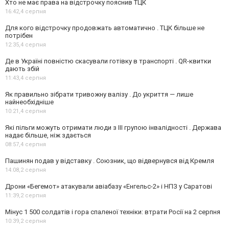
Хто не має права на відстрочку пояснив ТЦК
16:42,
4 серпня
Для кого відстрочку продовжать автоматично . ТЦК більше не
потрібен
12:35,
4 серпня
Де в Україні повністю скасували готівку в транспорті . QR-квитки
дають збій
11:43,
4 серпня
Як правильно зібрати тривожну валізу . До укриття — лише
найнеобхідніше
10:21,
4 серпня
Які пільги можуть отримати люди з III групою інвалідності . Держава
надає більше, ніж здається
08:57,
4 серпня
Пашинян подав у відставку . Союзник, що відвернувся від Кремля
14:08,
2 серпня
Дрони «Бегемот» атакували авіабазу «Енгельс-2» і НПЗ у Саратові
11:39,
2 серпня
Мінус 1 500 солдатів і гора спаленої техніки: втрати Росії на 2 серпня
10:39,
2 серпня