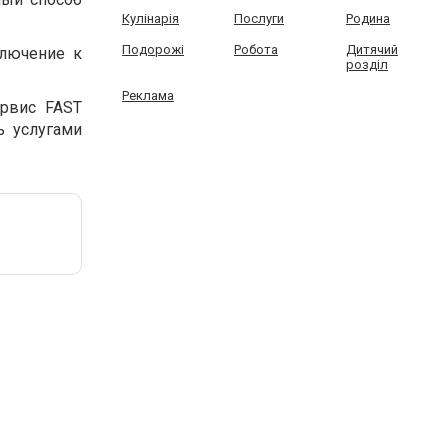
Кулінарія
Послуги
Родина
Подорожі
Робота
Дитячий
ключение к
розділ
Реклама
рвис FAST
ь услугами