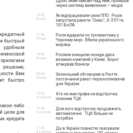
Дрон, який «висів» над ним, пройшов
через систему виявлення — медіа
13:42,
Як відпрацювали сили ППО . Росія
Вчора
запустила ракети "Онікс", Х-31П та
101 БпЛА
 кредитный
11:46,
Росія вдарила по суховантажу у
Вчора
Чорному морі . Вбила українського
им быстрый
моряка
я удобным
финансовой
10:34,
Росіяни знищили склади двох
Вчора
великих компаній у Києві . Ворог
ы прилагаем
атакував бізнеси
 решение,
ности. Вам
09:44,
Зеленський обговорив із Рютте
Вчора
постачання ракет-перехоплювачів
ит быстро
для України
16:42,
Хто не має права на відстрочку
4 серпня
пояснив ТЦК
какое-либо
12:35,
Для кого відстрочку продовжать
й цели для
4 серпня
автоматично . ТЦК більше не
ма кредита
потрібен
11:43,
Де в Україні повністю скасували
4 серпня