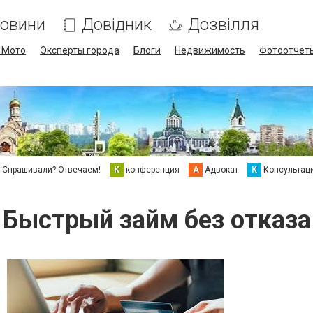
овини
Довідник
Дозвілля
/ Мото
Эксперты города
Блоги
Недвижимость
Фотоотчет
Спрашивали? Отвечаем!
К
конференция
А
Адвокат
К
Консультац
Быстрый займ без отказа