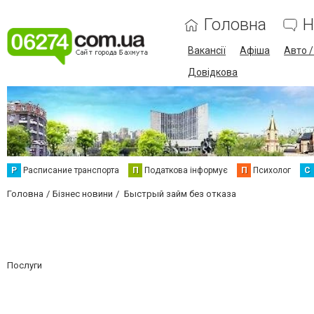
Головна
Н
Вакансії
Афіша
Авто 
Довідкова
Р
Расписание транспорта
П
Податкова інформує
П
Психолог
С
Головна
Бізнес новини
Быстрый займ без отказа
Послуги