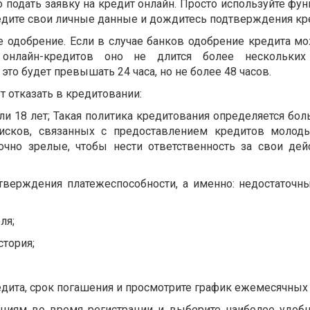
 подать заявку на кредит онлайн. Просто используйте фун
дите свои личные данные и дождитесь подтверждения кр
 одобрение. Если в случае банков одобрение кредита мо
 онлайн-кредитов оно не длится более нескольких
это будет превышать 24 часа, но не более 48 часов.
т отказать в кредитовании:
ли 18 лет; Такая политика кредитования определяется бо
рисков, связанных с предоставлением кредитов молод
очно зрелые, чтобы нести ответственность за свои дей
дтверждения платежеспособности, а именно: недостаточн
ля;
стория;
дита, срок погашения и просмотрите график ежемесячных
кциям во время регистрации и выберите наиболее удоб