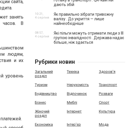
готівку в транспорті . QR-квитки
кции сайта,
дають збій
едита.
10:21,
Як правильно зібрати тривожну
жет занять
4 серпня
валізу . До укриття — лише
 часов. В
найнеобхідніше
08:57,
Які пільги можуть отримати люди з III
4 серпня
групою інвалідності . Держава надає
більше, ніж здається
льшинством
ым людям,
ствия и их
Рубрики новин
Загальний
Техніка
Здоров'я
ый уровень
розділ
Туризм
Нерухомість
Транспорт
Будівництво
Відпочинок
Розваги
Бізнес
Меблі
Спорт
Жіночий
Інтернет
Культура
розділ
 платежей.
Економіка
Інтер'єр
Мода
ный способ