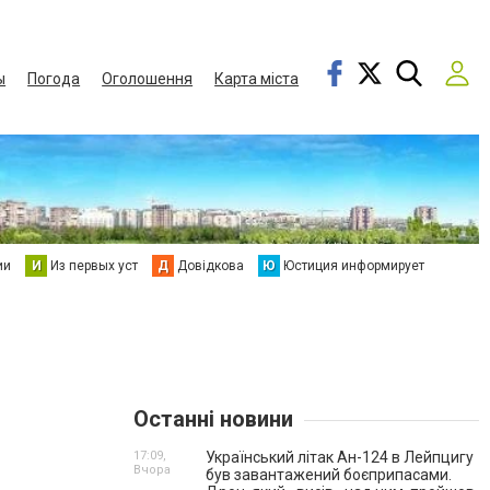
ы
Погода
Оголошення
Карта міста
ии
И
Из первых уст
Д
Довідкова
Ю
Юстиция информирует
Останні новини
17:09,
Український літак Ан-124 в Лейпцигу
Вчора
був завантажений боєприпасами.