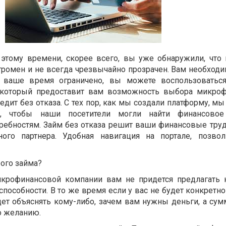
 этому времени, скорее всего, вы уже обнаружили, что
громен и не всегда чрезвычайно прозрачен. Вам необход
и ваше время ограничено, вы можете воспользоватьс
 который предоставит вам возможность выбора микро
дит без отказа. С тех пор, как мы создали платформу, м
с, чтобы наши посетители могли найти финансовое
ребностям. Займ без отказа решит ваши финансовые труд
ого партнера. Удобная навигация на портале, позвол
ого займа?
крофинансовой компании вам не придется предлагать 
особности. В то же время если у вас не будет конкретно
дет объяснять кому-либо, зачем вам нужны деньги, а сум
о желанию.