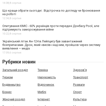
14:08,
8 серпня
Що краще обрати сьогодні . Відстрочка по догляду чи бронювання
на роботі
12:34,
8 серпня
Опитування КМІС - 60% українців проти передачі Донбасу Росії, але
підтримують заморожування війни
10:22,
8 серпня
Український літак Ан-124 в Лейпцигу був завантажений
боєприпасами. Дрон, який «висів» над ним, пройшов через систему
виявлення — медіа
17:09,
6 серпня
Рубрики новин
Загальний розділ
Техніка
Здоров'я
Туризм
Нерухомість
Транспорт
Будівництво
Відпочинок
Розваги
Бізнес
Меблі
Спорт
Жіночий розділ
Інтернет
Культура