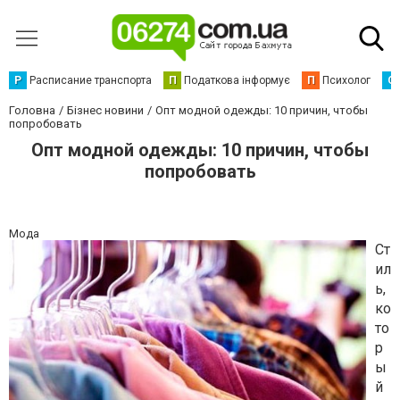
Р
Расписание транспорта
П
Податкова інформує
П
Психолог
С
Головна
Бізнес новини
Опт модной одежды: 10 причин, чтобы
попробовать
Опт модной одежды: 10 причин, чтобы
попробовать
Мода
Ст
ил
ь,
ко
то
р
ы
й