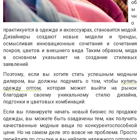
об
ы
чн
о
практикуется в одежде и аксессуарах, становится модой.
Дизайнеры создают новые модели и тренды,
осмысливая инновационные сочетания и сочетания
покроя, цветов и внешнего вида. Таким образом, мода
в основном указывает на создание стилевых
заявлений.
Поэтому, если вы хотите стать успешным модным
дилером, вы должны подумать о том, чтобы
купить
одежду оптом
, которая может выйти на рынок
благодаря своему уникальному стилю дизайна,
подгонки и цветовых комбинаций.
Если вы планируете начать новый бизнес по продаже
одежды, вы можете быть озадачены тем, как получить
качественные модные вещи по конкурентоспособной
цене. Но на самом деле это вовсе не проблема. Просто
перейдите
по ссылке
и вы найдете надежного оптового