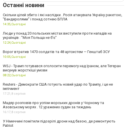
Останні новини
Скільки цілей збито і які наслідки . Росія атакувала Україну ракетою,
"Бандеролями" і понад сотнею БПЛА
14:35,
Сьогодні
Люди у понад 20 польських містах виступили проти нападів на
українців : "Моя Польща не б'є"
12:24,
Сьогодні
Ворог втратив 1470 солдатів та 48 артсистем — Генштаб ЗСУ
10:05,
Сьогодні
WSJ - Трамп готувався оголосити перемогу над Іраном, але Тегеран
висунув жорсткіші умови
08:22,
Сьогодні
Reuters - Демократи США готують новий удар по Трампу, і це не
імпічмент
17:21,
8 серпня
Мадяр розповів про успіхи морських дронів у Чорному та
Азовському морях . 12 уражених суден за тиждень
16:17,
8 серпня
У Німеччині помітили підозрілі дрони над базою, де ремонтують
Patriot