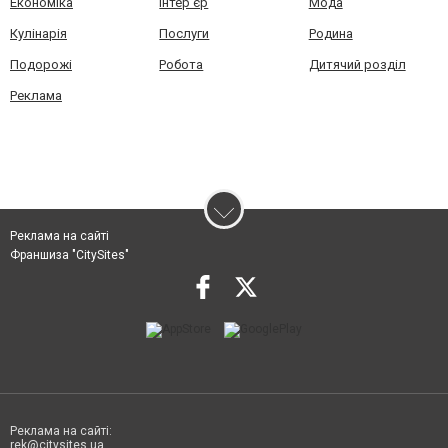
Економіка
Інтер'єр
Мода
Кулінарія
Послуги
Родина
Подорожі
Робота
Дитячий розділ
Реклама
Реклама на сайті
Франшиза "CitySites"
Реклама на сайті:
rek@citysites.ua