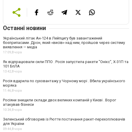
Останні новини
Український літак Ан-124 в Лейпцигу був завантажений
боєприпасами. Дрон, який «висів» над ним, пройшов через систему
виявлення — медіа
17:09,
Вчора
Як відпрацювали сили ППО . Росія запустила ракети "Онікс", Х-31П та
101 БпЛА
13:42,
Вчора
Росія вдарила по суховантажу у Чорному морі . Вбила українського
моряка
11:46,
Вчора
Росіяни знищили склади двох великих компаній у Києві . Ворог
атакував бізнеси
10:34,
Вчора
Зеленський обговорив із Рютте постачання ракет-перехоплювачів
для України
09:44,
Вчора