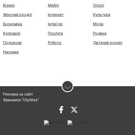
Бізнес
Меблі
Спорт
Жіночий розділ
Інтернет
Культура
Економіка
Інтер'єр
Мода
Кулінарія
Послуги
Родина
Подорожі
Робота
Дитячий розділ
Реклама
Реклама на сайті
Франшиза "CitySites"