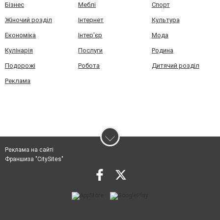
Бізнес
Меблі
Спорт
Жіночий розділ
Інтернет
Культура
Економіка
Інтер'єр
Мода
Кулінарія
Послуги
Родина
Подорожі
Робота
Дитячий розділ
Реклама
Реклама на сайті
Франшиза "CitySites"