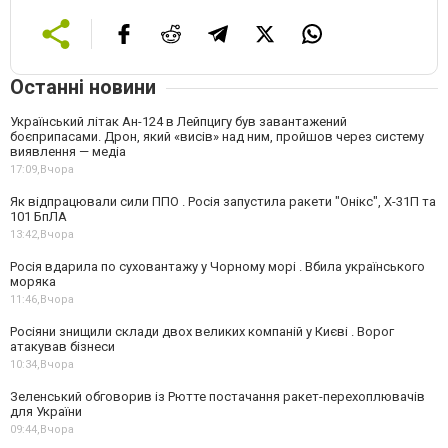
Останні новини
Український літак Ан-124 в Лейпцигу був завантажений
боєприпасами. Дрон, який «висів» над ним, пройшов через систему
виявлення — медіа
17:09,
Вчора
Як відпрацювали сили ППО . Росія запустила ракети "Онікс", Х-31П та
101 БпЛА
13:42,
Вчора
Росія вдарила по суховантажу у Чорному морі . Вбила українського
моряка
11:46,
Вчора
Росіяни знищили склади двох великих компаній у Києві . Ворог
атакував бізнеси
10:34,
Вчора
Зеленський обговорив із Рютте постачання ракет-перехоплювачів
для України
09:44,
Вчора