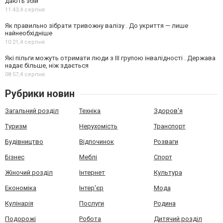
дають збій
11:43,
4 серпня
Як правильно зібрати тривожну валізу . До укриття — лише
найнеобхідніше
10:21,
4 серпня
Які пільги можуть отримати люди з III групою інвалідності . Держава
надає більше, ніж здається
08:57,
4 серпня
Рубрики новин
Загальний розділ
Техніка
Здоров'я
Туризм
Нерухомість
Транспорт
Будівництво
Відпочинок
Розваги
Бізнес
Меблі
Спорт
Жіночий розділ
Інтернет
Культура
Економіка
Інтер'єр
Мода
Кулінарія
Послуги
Родина
Подорожі
Робота
Дитячий розділ