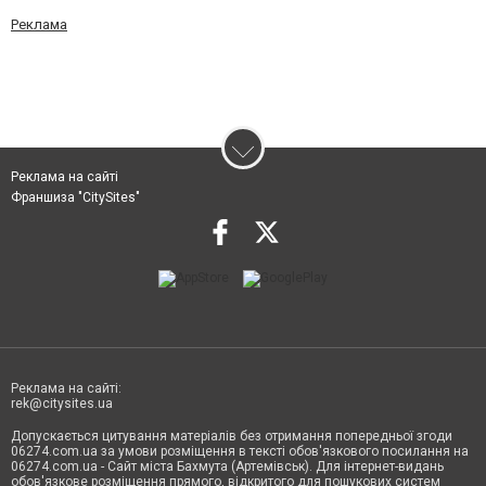
Реклама
Реклама на сайті
Франшиза "CitySites"
Реклама на сайті:
rek@citysites.ua
Допускається цитування матеріалів без отримання попередньої згоди
06274.com.ua за умови розміщення в тексті обов'язкового посилання на
06274.com.ua - Сайт міста Бахмута (Артемівськ). Для інтернет-видань
обов'язкове розміщення прямого, відкритого для пошукових систем