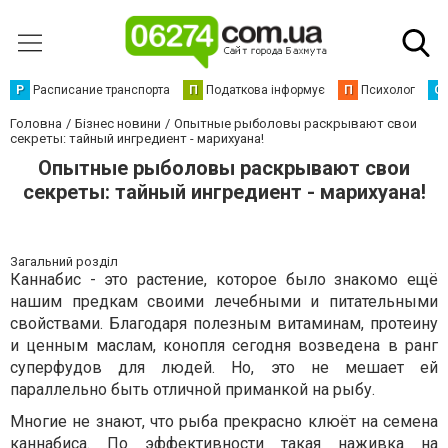
Р
Расписание транспорта
П
Податкова інформує
П
Психолог
С
Головна
Бізнес новини
Опытные рыболовы раскрывают свои
секреты: тайный ингредиент - марихуана!
Опытные рыболовы раскрывают свои
секреты: тайный ингредиент - марихуана!
Загальний розділ
Каннабис - это растение, которое было знакомо ещё
нашим предкам своими лечебными и питательными
свойствами. Благодаря полезным витаминам, протеину
и ценным маслам, конопля сегодня возведена в ранг
суперфудов для людей. Но, это не мешает ей
параллельно быть отличной приманкой на рыбу.
Многие не знают, что рыба прекрасно клюёт на семена
каннабиса. По эффективности такая наживка на