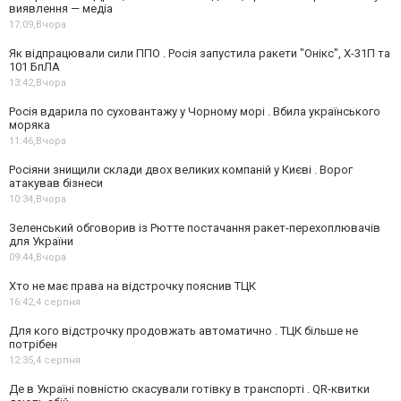
виявлення — медіа
17:09,
Вчора
Як відпрацювали сили ППО . Росія запустила ракети "Онікс", Х-31П та
101 БпЛА
13:42,
Вчора
Росія вдарила по суховантажу у Чорному морі . Вбила українського
моряка
11:46,
Вчора
Росіяни знищили склади двох великих компаній у Києві . Ворог
атакував бізнеси
10:34,
Вчора
Зеленський обговорив із Рютте постачання ракет-перехоплювачів
для України
09:44,
Вчора
Хто не має права на відстрочку пояснив ТЦК
16:42,
4 серпня
Для кого відстрочку продовжать автоматично . ТЦК більше не
потрібен
12:35,
4 серпня
Де в Україні повністю скасували готівку в транспорті . QR-квитки