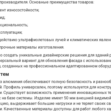
 производителя. Основные преимущества товаров:
нт износостойкости;
ид;
кциональность;
сплуатации;
действию ультрафиолетовых лучей и климатических явлен
прочные материалы изготовления.
 создать уникальные дизайнерские решения для зданий 
иверсальный вариант для обновления фасада с использова
, созданных на профессиональном адаптированном обору
стем
з алюминия обеспечивают полную безопасность и разноо
. Профиль универсален, поэтому используется для констр
ти. Существует возможность применения инновационных т
к на базе системы. Изделие имеет 50 мм внешней видимой
цию, выдерживает большие нагрузки и не теряет своих св
и. Качественные материалы доступны для работ любого ха