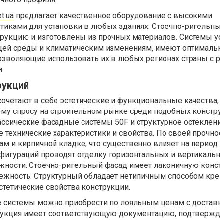
et.ua
предлагает качественное оборудование с высокими
стиками для установки в любых зданиях. Стоечно-ригельн
рукцию и изготовлены из прочных материалов. Системы у
ей среды и климатическим изменениям, имеют оптималь
позволяющие использовать их в любых регионах страны с
.
рукций
четают в себе эстетические и функциональные качества,
у спросу на строительном рынке среди подобных констр
ссические фасадные системы 50F и структурное остеклени
ехнические характеристики и свойства. По своей прочнос
м и кирпичной кладке, что существенно влияет на период
фигураций проводят отделку горизонтальных и вертикаль
жности. Стоечно-ригельный фасад имеет лаконичную конс
ежность. Структурный обладает нетипичным способом креп
тетические свойства конструкции.
системы можно приобрести по лояльным ценам с достав
родукция имеет соответствующую документацию, подтвер