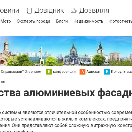
овини
Довідник
Дозвілля
/ Мото
Эксперты города
Блоги
Недвижимость
Фотоотчет
Спрашивали? Отвечаем!
К
конференция
А
Адвокат
К
Консультац
тем
тва алюминиевых фасад
системы являются отличительной особенностью совреме
которые устанавливаются в жилых комплексах, предприяти
чения. Они представляют собой сложную витражную конст
чного профиля.