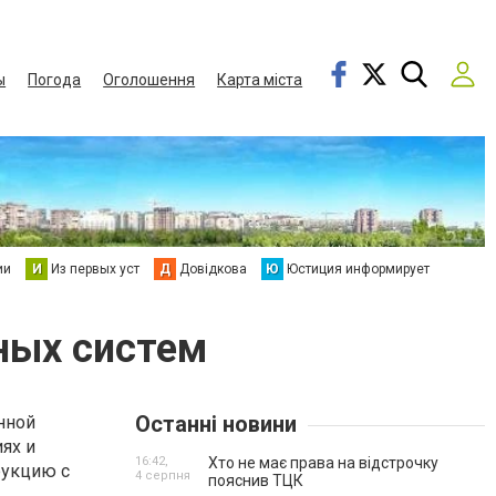
ы
Погода
Оголошення
Карта міста
ии
И
Из первых уст
Д
Довідкова
Ю
Юстиция информирует
ных систем
Останні новини
нной
ях и
16:42,
Хто не має права на відстрочку
рукцию с
4 серпня
пояснив ТЦК