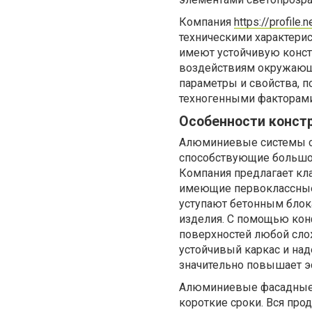
Компания
https://profile.n
техническими характери
имеют устойчивую конст
воздействиям окружающ
параметры и свойства, 
техногенными факторами
Особенности конст
Алюминиевые системы со
способствующие большом
Компания предлагает кла
имеющие первоклассные т
уступают бетонным блока
изделия. С помощью кон
поверхностей любой сло
устойчивый каркас и над
значительно повышает эс
Алюминиевые фасадные 
короткие сроки. Вся п