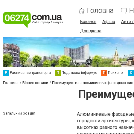
Головна
Н
Вакансії
Афіша
Авто 
Довідкова
Р
Расписание транспорта
П
Податкова інформує
П
Психолог
С
Головна
Бізнес новини
Преимущества алюминиевых фасадных сис
Преимущес
Загальний розділ
Алюминиевые фасадные 
городской архитектуры, 
высотках разного назна
элементами светопрозра