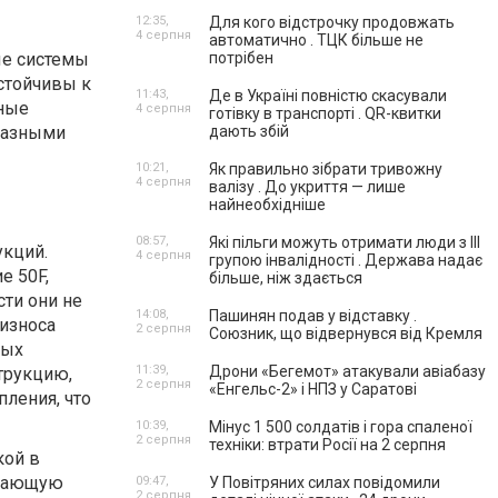
12:35,
Для кого відстрочку продовжать
4 серпня
автоматично . ТЦК більше не
ые системы
потрібен
стойчивы к
11:43,
Де в Україні повністю скасували
ные
4 серпня
готівку в транспорті . QR-квитки
 разными
дають збій
10:21,
Як правильно зібрати тривожну
4 серпня
валізу . До укриття — лише
найнеобхідніше
08:57,
Які пільги можуть отримати люди з III
укций.
4 серпня
групою інвалідності . Держава надає
е 50F,
більше, ніж здається
ти они не
14:08,
Пашинян подав у відставку .
 износа
2 серпня
Союзник, що відвернувся від Кремля
ных
11:39,
Дрони «Бегемот» атакували авіабазу
трукцию,
2 серпня
«Енгельс-2» і НПЗ у Саратові
ления, что
10:39,
Мінус 1 500 солдатів і гора спаленої
2 серпня
техніки: втрати Росії на 2 серпня
кой в
ждающую
09:47,
У Повітряних силах повідомили
2 серпня