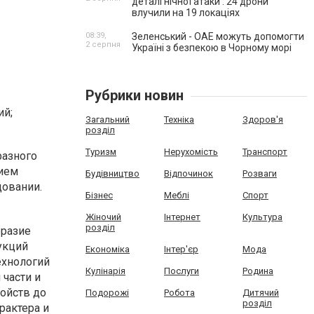
деталі нічної атаки . 24 дрони
влучили на 19 локаціях
08:39,
Зеленський - ОАЕ можуть допомогти
2 серпня
Україні з безпекою в Чорному морі
Рубрики новин
ий;
Загальний
Техніка
Здоров'я
розділ
Туризм
Нерухомість
Транспорт
разного
нием
Будівництво
Відпочинок
Розваги
довании.
Бізнес
Меблі
Спорт
Жіночий
Інтернет
Культура
розділ
бразие
укций
Економіка
Інтер'єр
Мода
ехнологий
Кулінарія
Послуги
Родина
 части и
ойств до
Подорожі
Робота
Дитячий
розділ
рактера и