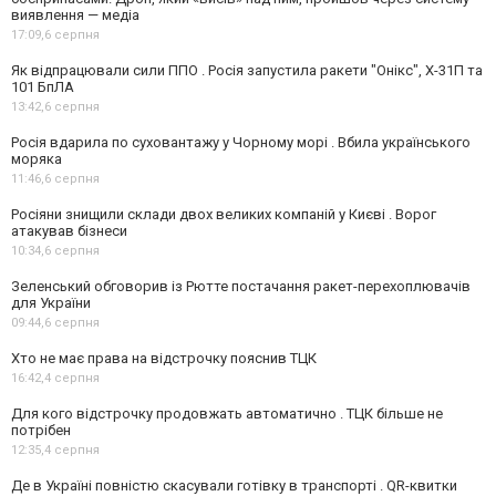
виявлення — медіа
17:09,
6 серпня
Як відпрацювали сили ППО . Росія запустила ракети "Онікс", Х-31П та
101 БпЛА
13:42,
6 серпня
Росія вдарила по суховантажу у Чорному морі . Вбила українського
моряка
11:46,
6 серпня
Росіяни знищили склади двох великих компаній у Києві . Ворог
атакував бізнеси
10:34,
6 серпня
Зеленський обговорив із Рютте постачання ракет-перехоплювачів
для України
09:44,
6 серпня
Хто не має права на відстрочку пояснив ТЦК
16:42,
4 серпня
Для кого відстрочку продовжать автоматично . ТЦК більше не
потрібен
12:35,
4 серпня
Де в Україні повністю скасували готівку в транспорті . QR-квитки