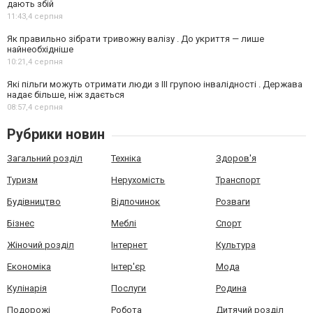
дають збій
11:43,
4 серпня
Як правильно зібрати тривожну валізу . До укриття — лише
найнеобхідніше
10:21,
4 серпня
Які пільги можуть отримати люди з III групою інвалідності . Держава
надає більше, ніж здається
08:57,
4 серпня
Рубрики новин
Загальний розділ
Техніка
Здоров'я
Туризм
Нерухомість
Транспорт
Будівництво
Відпочинок
Розваги
Бізнес
Меблі
Спорт
Жіночий розділ
Інтернет
Культура
Економіка
Інтер'єр
Мода
Кулінарія
Послуги
Родина
Подорожі
Робота
Дитячий розділ