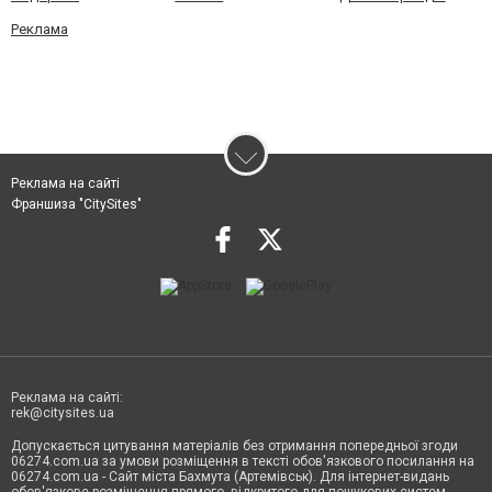
Реклама
Реклама на сайті
Франшиза "CitySites"
Реклама на сайті:
rek@citysites.ua
Допускається цитування матеріалів без отримання попередньої згоди
06274.com.ua за умови розміщення в тексті обов'язкового посилання на
06274.com.ua - Сайт міста Бахмута (Артемівськ). Для інтернет-видань