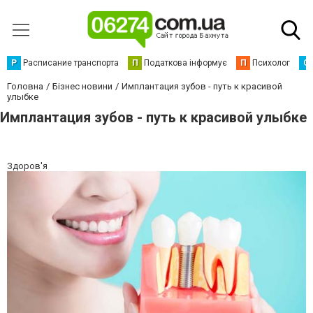
Р
Расписание транспорта
П
Податкова інформує
П
Психолог
С
Головна
Бізнес новини
Имплантация зубов - путь к красивой
улыбке
Имплантация зубов - путь к красивой улыбке
Здоров'я