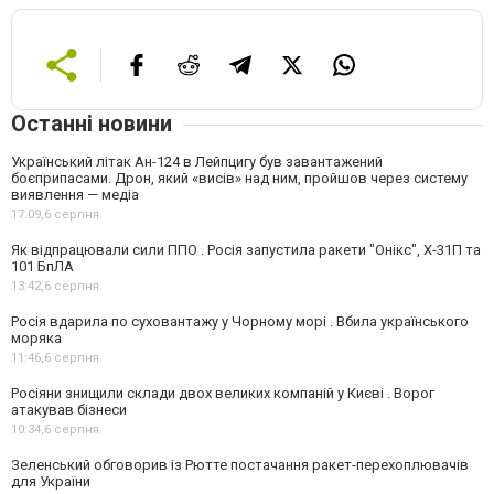
Останні новини
Український літак Ан-124 в Лейпцигу був завантажений
боєприпасами. Дрон, який «висів» над ним, пройшов через систему
виявлення — медіа
17:09,
6 серпня
Як відпрацювали сили ППО . Росія запустила ракети "Онікс", Х-31П та
101 БпЛА
13:42,
6 серпня
Росія вдарила по суховантажу у Чорному морі . Вбила українського
моряка
11:46,
6 серпня
Росіяни знищили склади двох великих компаній у Києві . Ворог
атакував бізнеси
10:34,
6 серпня
Зеленський обговорив із Рютте постачання ракет-перехоплювачів
для України