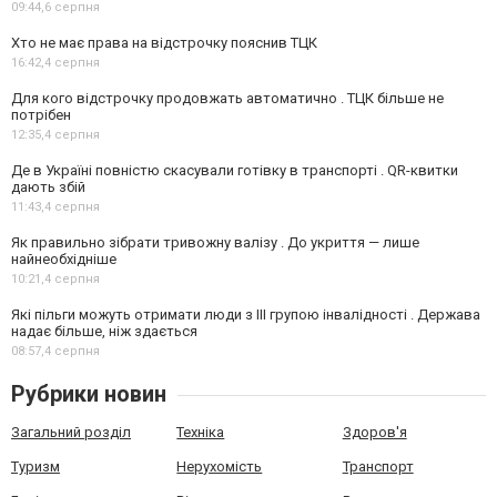
09:44,
6 серпня
Хто не має права на відстрочку пояснив ТЦК
16:42,
4 серпня
Для кого відстрочку продовжать автоматично . ТЦК більше не
потрібен
12:35,
4 серпня
Де в Україні повністю скасували готівку в транспорті . QR-квитки
дають збій
11:43,
4 серпня
Як правильно зібрати тривожну валізу . До укриття — лише
найнеобхідніше
10:21,
4 серпня
Які пільги можуть отримати люди з III групою інвалідності . Держава
надає більше, ніж здається
08:57,
4 серпня
Рубрики новин
Загальний розділ
Техніка
Здоров'я
Туризм
Нерухомість
Транспорт