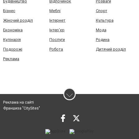
Будівництво
Відпочинок
Розваги
Бізнес
Меблі
Спорт
Жіночий розділ
Інтернет
Культура
Економіка
Інтер'єр
Мода
Кулінарія
Послуги
Родина
Подорожі
Робота
Дитячий розділ
Реклама
Реклама на сайті
Франшиза "CitySites"