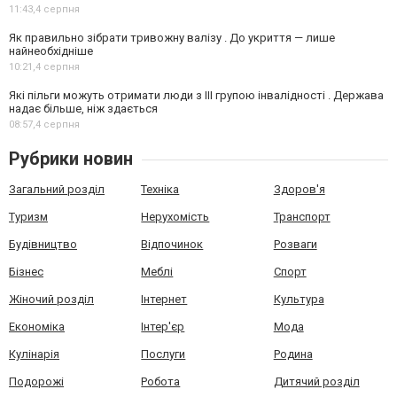
11:43,
4 серпня
Як правильно зібрати тривожну валізу . До укриття — лише
найнеобхідніше
10:21,
4 серпня
Які пільги можуть отримати люди з III групою інвалідності . Держава
надає більше, ніж здається
08:57,
4 серпня
Рубрики новин
Загальний розділ
Техніка
Здоров'я
Туризм
Нерухомість
Транспорт
Будівництво
Відпочинок
Розваги
Бізнес
Меблі
Спорт
Жіночий розділ
Інтернет
Культура
Економіка
Інтер'єр
Мода
Кулінарія
Послуги
Родина
Подорожі
Робота
Дитячий розділ