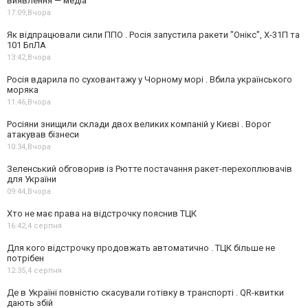
виявлення — медіа
17:09,
Вчора
Як відпрацювали сили ППО . Росія запустила ракети "Онікс", Х-31П та
101 БпЛА
13:42,
Вчора
Росія вдарила по суховантажу у Чорному морі . Вбила українського
моряка
11:46,
Вчора
Росіяни знищили склади двох великих компаній у Києві . Ворог
атакував бізнеси
10:34,
Вчора
Зеленський обговорив із Рютте постачання ракет-перехоплювачів
для України
09:44,
Вчора
Хто не має права на відстрочку пояснив ТЦК
16:42,
4 серпня
Для кого відстрочку продовжать автоматично . ТЦК більше не
потрібен
12:35,
4 серпня
Де в Україні повністю скасували готівку в транспорті . QR-квитки
дають збій