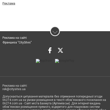
Реклама
Реклама на сайті
Франшиза "CitySites"
Реклама на сайті:
rek@citysites.ua
Допускається цитування матеріалів без отримання попередньої згоди
06274.com.ua за умови розміщення в тексті обов'язкового посилання на
06274.com.ua - Сайт міста Бахмута (Артемівськ). Для інтернет-видань
обов'язкове розміщення прямого, відкритого для пошукових систем