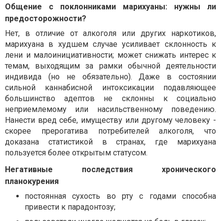
Общение с поклонниками марихуаны: нужны ли
предосторожности?
Нет, в отличие от алкоголя или других наркотиков,
марихуана в худшем случае усиливает склонность к
лени и малоинициативности; может снижать интерес к
темам, выходящим за рамки обычной деятельности
индивида (но не обязательно). Даже в состоянии
сильной каннабисной интоксикации подавляющее
большинство адептов не склонны к социально
неприемлемому или насильственному поведению.
Нанести вред себе, имуществу или другому человеку -
скорее прерогатива потребителей алкоголя, что
доказана статистикой в странах, где марихуана
пользуется более открытым статусом.
Негативные последствия хронического
планокурения
постоянная сухость во рту с годами способна
привести к парадонтозу;