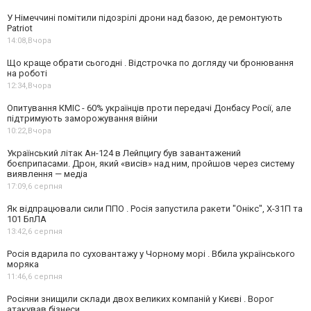
У Німеччині помітили підозрілі дрони над базою, де ремонтують
Patriot
14:08,
Вчора
Що краще обрати сьогодні . Відстрочка по догляду чи бронювання
на роботі
12:34,
Вчора
Опитування КМІС - 60% українців проти передачі Донбасу Росії, але
підтримують заморожування війни
10:22,
Вчора
Український літак Ан-124 в Лейпцигу був завантажений
боєприпасами. Дрон, який «висів» над ним, пройшов через систему
виявлення — медіа
17:09,
6 серпня
Як відпрацювали сили ППО . Росія запустила ракети "Онікс", Х-31П та
101 БпЛА
13:42,
6 серпня
Росія вдарила по суховантажу у Чорному морі . Вбила українського
моряка
11:46,
6 серпня
Росіяни знищили склади двох великих компаній у Києві . Ворог
атакував бізнеси