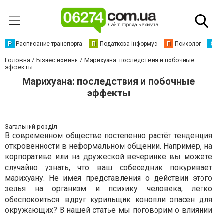
Р
Расписание транспорта
П
Податкова інформує
П
Психолог
С
Головна
Бізнес новини
Марихуана: последствия и побочные
эффекты
Марихуана: последствия и побочные
эффекты
Загальний розділ
В современном обществе постепенно растёт тенденция
откровенности в неформальном общении. Например, на
корпоративе или на дружеской вечеринке вы можете
случайно узнать, что ваш собеседник покуривает
марихуану. Не имея представления о действии этого
зелья на организм и психику человека, легко
обеспокоиться: вдруг курильщик конопли опасен для
окружающих? В нашей статье мы поговорим о влиянии