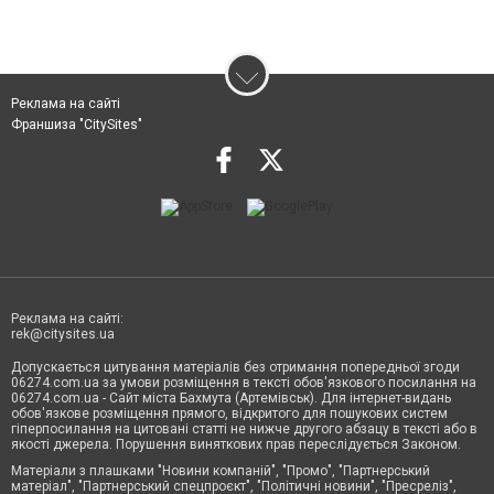
Реклама на сайті
Франшиза "CitySites"
Реклама на сайті:
rek@citysites.ua
Допускається цитування матеріалів без отримання попередньої згоди
06274.com.ua за умови розміщення в тексті обов'язкового посилання на
06274.com.ua - Сайт міста Бахмута (Артемівськ). Для інтернет-видань
обов'язкове розміщення прямого, відкритого для пошукових систем
гіперпосилання на цитовані статті не нижче другого абзацу в тексті або в
якості джерела. Порушення виняткових прав переслідується Законом.
Матеріали з плашками "Новини компаній", "Промо", "Партнерський
матеріал", "Партнерський спецпроєкт", "Політичні новини", "Пресреліз",