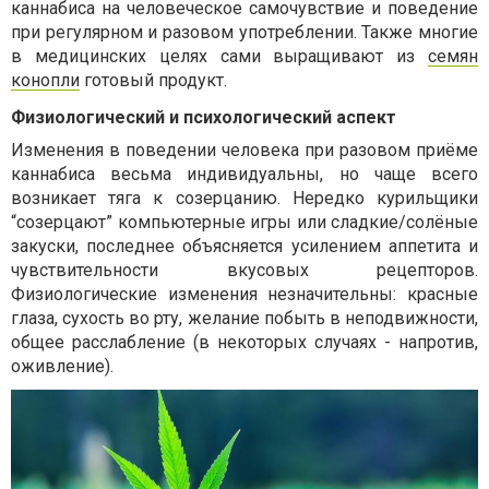
каннабиса на человеческое самочувствие и поведение
при регулярном и разовом употреблении. Также многие
в медицинских целях сами выращивают из
семян
конопли
готовый продукт.
Физиологический и психологический аспект
Изменения в поведении человека при разовом приёме
каннабиса весьма индивидуальны, но чаще всего
возникает тяга к созерцанию. Нередко курильщики
“созерцают” компьютерные игры или сладкие/солёные
закуски, последнее объясняется усилением аппетита и
чувствительности вкусовых рецепторов.
Физиологические изменения незначительны: красные
глаза, сухость во рту, желание побыть в неподвижности,
общее расслабление (в некоторых случаях - напротив,
оживление).