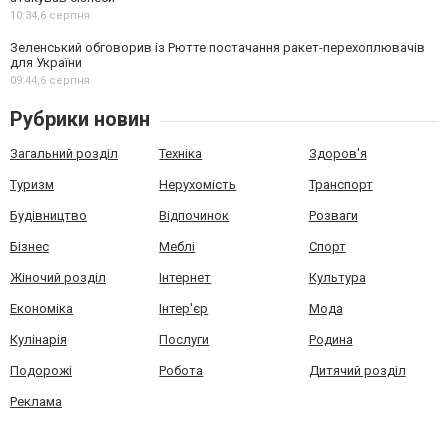
10:34,
6 серпня
Зеленський обговорив із Рютте постачання ракет-перехоплювачів
для України
09:44,
6 серпня
Рубрики новин
Загальний розділ
Техніка
Здоров'я
Туризм
Нерухомість
Транспорт
Будівництво
Відпочинок
Розваги
Бізнес
Меблі
Спорт
Жіночий розділ
Інтернет
Культура
Економіка
Інтер'єр
Мода
Кулінарія
Послуги
Родина
Подорожі
Робота
Дитячий розділ
Реклама