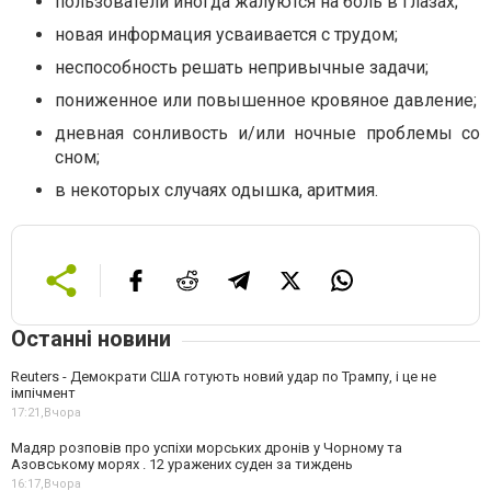
пользователи иногда жалуются на боль в глазах;
новая информация усваивается с трудом;
неспособность решать непривычные задачи;
пониженное или повышенное кровяное давление;
дневная сонливость и/или ночные проблемы со
сном;
в некоторых случаях одышка, аритмия.
Останні новини
Reuters - Демократи США готують новий удар по Трампу, і це не
імпічмент
17:21,
Вчора
Мадяр розповів про успіхи морських дронів у Чорному та
Азовському морях . 12 уражених суден за тиждень
16:17,
Вчора