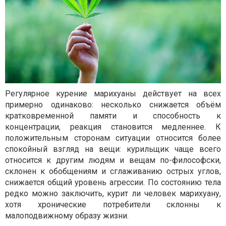
Регулярное курение марихуаны действует на всех
примерно одинаково: несколько снижается объём
кратковременной памяти и способность к
концентрации, реакция становится медленнее. К
положительным сторонам ситуации относится более
спокойный взгляд на вещи: курильщик чаще всего
относится к другим людям и вещам по-философски,
склонен к обобщениям и сглаживанию острых углов,
снижается общий уровень агрессии. По состоянию тела
редко можно заключить, курит ли человек марихуану,
хотя хронические потребители склонны к
малоподвижному образу жизни.