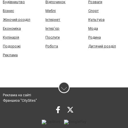
Будівництво
Відпочинок
Розваги
Бізнес
Меблі
Спорт
Жіночий розділ
Інтернет
Культура
Економіка
Інтер'єр
Мода
Кулінарія
Послуги
Родина
Подорожі
Робота
Дитячий розділ
Реклама
Реклама на сайті
Франшиза "CitySites"