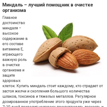
Миндаль – лучший помощник в очистке
организма
Главное
достоинство
миндаля –
высокое
содержание в
его составе
витамина E,
играющего
важную роль
в очистке
организма и
защите
здоровых
клеток. Купить миндаль стоит каждому, кто страдает от
застоя желчи и скопления большого количества
шлаков, токсинов и тяжелых металлов. Регулярное
дозированное употребление этого продукта уже через
7-10 дней позволит человеку почувствовать легкость и