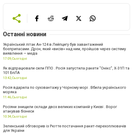
Останні новини
Український літак Ан-124 в Лейпцигу був завантажений
боєприпасами. Дрон, який «висів» над ним, пройшов через систему
виявлення — медіа
17:09,
Сьогодні
Як відпрацювали сили ППО . Росія запустила ракети "Онікс", Х-31П та
101 БпЛА
13:42,
Сьогодні
Росія вдарила по суховантажу у Чорному морі . Вбила українського
моряка
11:46,
Сьогодні
Росіяни знищили склади двох великих компаній у Києві . Ворог
атакував бізнеси
10:34,
Сьогодні
Зеленський обговорив із Рютте постачання ракет-перехоплювачів
для України