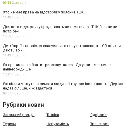
09:44,
Сьогодні
Хто не має права на відстрочку пояснив ТЦК
16:42,
4 серпня
Для кого відстрочку продовжать автоматично . ТЦК більше не
потрібен
12:35,
4 серпня
Де в Україні повністю скасували готівку в транспорті . QR-квитки
дають збій
11:43,
4 серпня
Як правильно зібрати тривожну валізу . До укриття — лише
найнеобхідніше
10:21,
4 серпня
Які пільги можуть отримати люди з III групою інвалідності . Держава
надає більше, ніж здається
08:57,
4 серпня
Рубрики новин
Загальний розділ
Техніка
Здоров'я
Туризм
Нерухомість
Транспорт