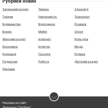
Рубрики новин
Загальний розділ
Техніка
Здоров'я
Туризм
Нерухомість
Транспорт
Будівництво
Відпочинок
Розваги
Бізнес
Меблі
Спорт
Жіночий розділ
Інтернет
Культура
Економіка
Інтер'єр
Мода
Кулінарія
Послуги
Родина
Подорожі
Робота
Дитячий розділ
Реклама
Реклама на сайті
Франшиза "CitySites"