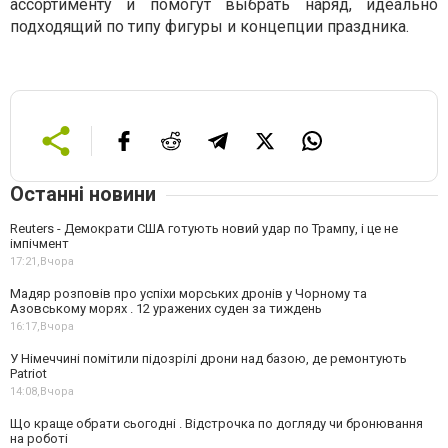
ассортименту и помогут выбрать наряд, идеально
подходящий по типу фигуры и концепции праздника.
Останні новини
Reuters - Демократи США готують новий удар по Трампу, і це не
імпічмент
17:21,
Вчора
Мадяр розповів про успіхи морських дронів у Чорному та
Азовському морях . 12 уражених суден за тиждень
16:17,
Вчора
У Німеччині помітили підозрілі дрони над базою, де ремонтують
Patriot
14:08,
Вчора
Що краще обрати сьогодні . Відстрочка по догляду чи бронювання
на роботі