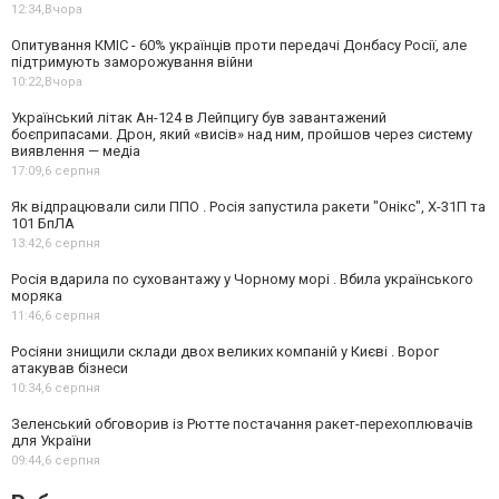
12:34,
Вчора
Опитування КМІС - 60% українців проти передачі Донбасу Росії, але
підтримують заморожування війни
10:22,
Вчора
Український літак Ан-124 в Лейпцигу був завантажений
боєприпасами. Дрон, який «висів» над ним, пройшов через систему
виявлення — медіа
17:09,
6 серпня
Як відпрацювали сили ППО . Росія запустила ракети "Онікс", Х-31П та
101 БпЛА
13:42,
6 серпня
Росія вдарила по суховантажу у Чорному морі . Вбила українського
моряка
11:46,
6 серпня
Росіяни знищили склади двох великих компаній у Києві . Ворог
атакував бізнеси
10:34,
6 серпня
Зеленський обговорив із Рютте постачання ракет-перехоплювачів
для України
09:44,
6 серпня