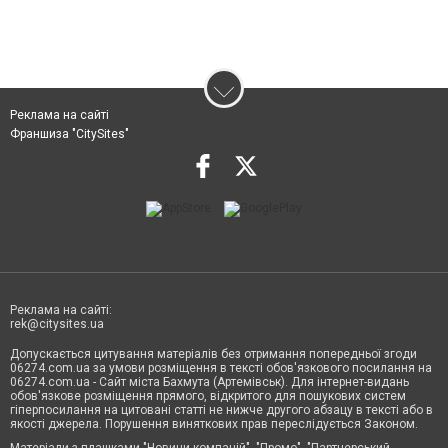
Реклама на сайті
Франшиза "CitySites"
Реклама на сайті:
rek@citysites.ua
Допускається цитування матеріалів без отримання попередньої згоди
06274.com.ua за умови розміщення в тексті обов'язкового посилання на
06274.com.ua - Сайт міста Бахмута (Артемівськ). Для інтернет-видань
обов'язкове розміщення прямого, відкритого для пошукових систем
гіперпосилання на цитовані статті не нижче другого абзацу в тексті або в
якості джерела. Порушення виняткових прав переслідується Законом.