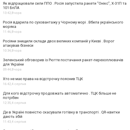
Як відпрацювали сили ППО . Росія запустила ракети "Онікс", Х-31П та
101 БпЛА
13:42,
Вчора
Росія вдарила по суховантажу у Чорному морі . Вбила українського
моряка
11:46,
Вчора
Росіяни знищили склади двох великих компаній у Києві . Ворог
атакував бізнеси
10:34,
Вчора
Зеленський обговорив із Рютте постачання ракет-перехоплювачів
для України
09:44,
Вчора
Хто не має права на відстрочку пояснив ТЦК
16:42,
4 серпня
Для кого відстрочку продовжать автоматично . ТЦК більше не
потрібен
12:35,
4 серпня
Де в Україні повністю скасували готівку в транспорті . QR-квитки
дають збій
11:43,
4 серпня