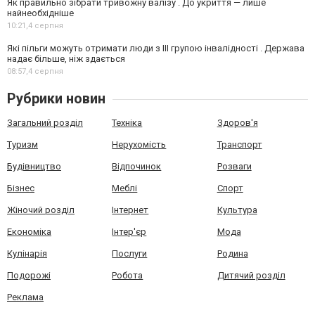
Як правильно зібрати тривожну валізу . До укриття — лише
найнеобхідніше
10:21,
4 серпня
Які пільги можуть отримати люди з III групою інвалідності . Держава
надає більше, ніж здається
08:57,
4 серпня
Рубрики новин
Загальний розділ
Техніка
Здоров'я
Туризм
Нерухомість
Транспорт
Будівництво
Відпочинок
Розваги
Бізнес
Меблі
Спорт
Жіночий розділ
Інтернет
Культура
Економіка
Інтер'єр
Мода
Кулінарія
Послуги
Родина
Подорожі
Робота
Дитячий розділ
Реклама