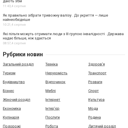
дають збій
11:43,
4 серпня
Як правильно зібрати тривожну валізу . До укриття — лише
найнеобхідніше
10:21,
4 серпня
Які пільги можуть отримати люди з III групою інвалідності . Держава
надає більше, ніж здається
08:57,
4 серпня
Рубрики новин
Загальний розділ
Техніка
Здоров'я
Туризм
Нерухомість
Транспорт
Будівництво
Відпочинок
Розваги
Бізнес
Меблі
Спорт
Жіночий розділ
Інтернет
Культура
Економіка
Інтер'єр
Мода
Кулінарія
Послуги
Родина
Подорожі
Робота
Дитячий розділ