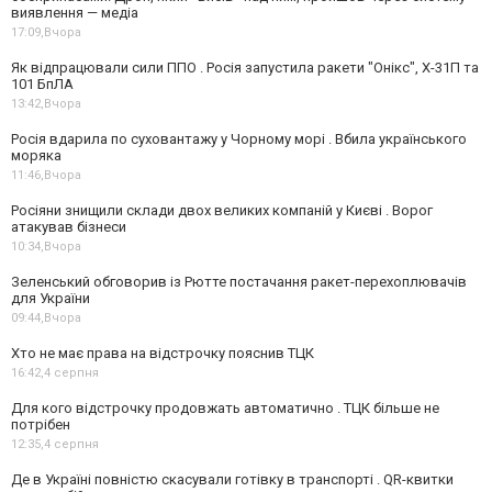
виявлення — медіа
17:09,
Вчора
Як відпрацювали сили ППО . Росія запустила ракети "Онікс", Х-31П та
101 БпЛА
13:42,
Вчора
Росія вдарила по суховантажу у Чорному морі . Вбила українського
моряка
11:46,
Вчора
Росіяни знищили склади двох великих компаній у Києві . Ворог
атакував бізнеси
10:34,
Вчора
Зеленський обговорив із Рютте постачання ракет-перехоплювачів
для України
09:44,
Вчора
Хто не має права на відстрочку пояснив ТЦК
16:42,
4 серпня
Для кого відстрочку продовжать автоматично . ТЦК більше не
потрібен
12:35,
4 серпня
Де в Україні повністю скасували готівку в транспорті . QR-квитки