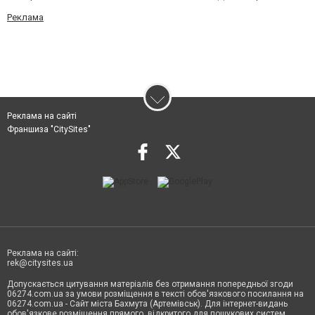
Реклама
Реклама на сайті
Франшиза "CitySites"
Реклама на сайті:
rek@citysites.ua
Допускається цитування матеріалів без отримання попередньої згоди
06274.com.ua за умови розміщення в тексті обов'язкового посилання на
06274.com.ua - Сайт міста Бахмута (Артемівськ). Для інтернет-видань
обов'язкове розміщення прямого, відкритого для пошукових систем