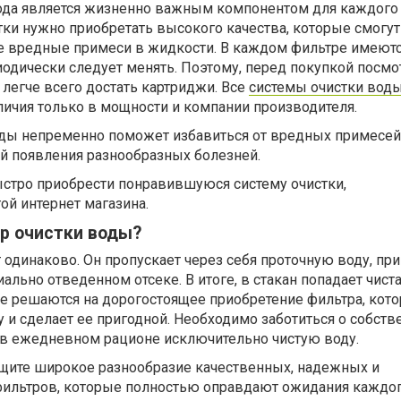
вода является жизненно важным компонентом для каждого 
ки нужно приобретать высокого качества, которые смогут
е вредные примеси в жидкости. В каждом фильтре имеют
одически следует менять. Поэтому, перед покупкой посмо
 легче всего достать картриджи. Все
системы очистки вод
личия только в мощности и компании производителя.
ды непременно поможет избавиться от вредных примесей
ой появления разнообразных болезней.
стро приобрести понравившуюся систему очистки,
й интернет магазина.
р очистки воды?
одинаково. Он пропускает через себя проточную воду, пр
ально отведенном отсеке. В итоге, в стакан попадает чиста
е решаются на дорогостоящее приобретение фильтра, кот
 и сделает ее пригодной. Необходимо заботиться о собст
ь в ежедневном рационе исключительно чистую воду.
ыщите широкое разнообразие качественных, надежных и
ильтров, которые полностью оправдают ожидания каждо