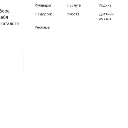
Кулінарія
Послуги
Родина
бора.
Подорожі
Робота
Дитячий
себя
розділ
 каталоге
Реклама