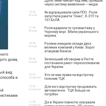
Дрон, який «висів» над ним, пройшов
через систему виявлення — медіа
13:42,
Як відпрацювали сили ППО . Росія
Вчора
запустила ракети "Онікс", Х-31П та
101 БпЛА
11:46,
Росія вдарила по суховантажу у
Вчора
Чорному морі . Вбила українського
моряка
10:34,
Росіяни знищили склади двох
Вчора
великих компаній у Києві . Ворог
атакував бізнеси
нного
дого дома,
09:44,
Зеленський обговорив із Рютте
Вчора
постачання ракет-перехоплювачів
для України
дый вид
16:42,
Хто не має права на відстрочку
 способа и
4 серпня
пояснив ТЦК
12:35,
Для кого відстрочку продовжать
4 серпня
ый
автоматично . ТЦК більше не
потрібен
ристиками
11:43,
Де в Україні повністю скасували
4 серпня