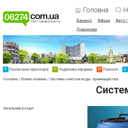
Головна
Н
Вакансії
Афіша
Авто 
Довідкова
Р
Расписание транспорта
П
Податкова інформує
П
Психолог
С
Головна
Бізнес новини
Системы очистки воды: преимущества
Систе
Загальний розділ