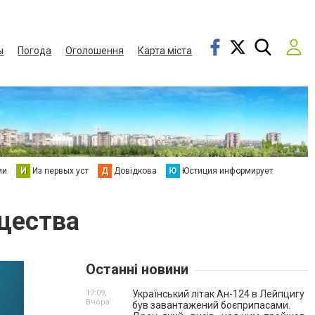
ы
Погода
Оголошення
Карта міста
ии
И
Из первых уст
Д
Довідкова
Ю
Юстиция информирует
щества
Останні новини
17:09,
Український літак Ан-124 в Лейпцигу
Вчора
був завантажений боєприпасами.