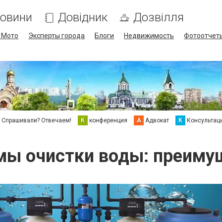
овини
Довідник
Дозвілля
/ Мото
Эксперты города
Блоги
Недвижимость
Фотоотчет
Спрашивали? Отвечаем!
К
конференция
А
Адвокат
К
Консультац
мы очистки воды: преиму