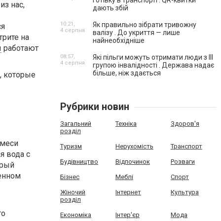
готівку в транспорті . QR-квитки
из нас,
дають збій
10:21,
Як правильно зібрати тривожну
ся
4 серпня
валізу . До укриття — лише
трите на
найнеобхідніше
ы
работают
08:57,
Які пільги можуть отримати люди з III
4 серпня
групою інвалідності . Держава надає
більше, ніж здається
, которые
Рубрики новин
Загальний
Техніка
Здоров'я
розділ
имеси
Туризм
Нерухомість
Транспорт
я вода с
Будівництво
Відпочинок
Розваги
орый
венном
Бізнес
Меблі
Спорт
Жіночий
Інтернет
Культура
розділ
го
Економіка
Інтер'єр
Мода