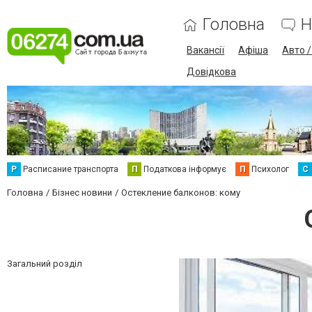
Головна
Н
Вакансії
Афіша
Авто 
Довідкова
Р
Расписание транспорта
П
Податкова інформує
П
Психолог
С
Головна
Бізнес новини
Остекление балконов: кому
Загальний розділ