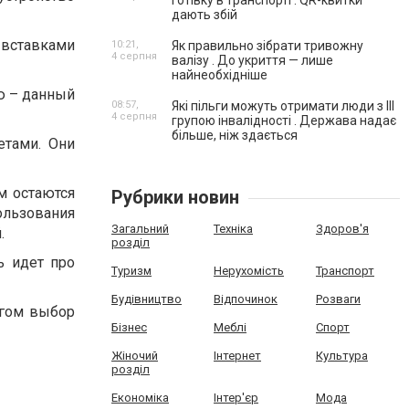
готівку в транспорті . QR-квитки
дають збій
 вставками
10:21,
Як правильно зібрати тривожну
4 серпня
валізу . До укриття — лише
найнеобхідніше
ю – данный
08:57,
Які пільги можуть отримати люди з III
4 серпня
групою інвалідності . Держава надає
більше, ніж здається
етами. Они
м остаются
Рубрики новин
льзования
Загальний
Техніка
Здоров'я
.
розділ
ь идет про
Туризм
Нерухомість
Транспорт
Будівництво
Відпочинок
Розваги
огом выбор
Бізнес
Меблі
Спорт
Жіночий
Інтернет
Культура
розділ
Економіка
Інтер'єр
Мода