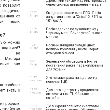
Дрон, який «висів» над ним, пройшов
через систему виявлення — медіа
о позволит
годично.
13:42,
Як відпрацювали сили ППО . Росія
ищенная от
Вчора
запустила ракети "Онікс", Х-31П та
101 БпЛА
ой пыли,
11:46,
Росія вдарила по суховантажу у
Вчора
Чорному морі . Вбила українського
е?
моряка
орую можно
10:34,
Росіяни знищили склади двох
 лоджией?
Вчора
великих компаній у Києві . Ворог
е на
атакував бізнеси
. Мастера
09:44,
Зеленський обговорив із Рютте
ение - оно
Вчора
постачання ракет-перехоплювачів
для України
16:42,
Хто не має права на відстрочку
4 серпня
пояснив ТЦК
ак сообщат
ит знать о
12:35,
Для кого відстрочку продовжать
4 серпня
автоматично . ТЦК більше не
потрібен
й профиль.
11:43,
Де в Україні повністю скасували
устройство
4 серпня