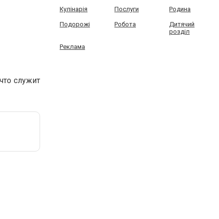
Кулінарія
Послуги
Родина
Подорожі
Робота
Дитячий
розділ
Реклама
 что служит