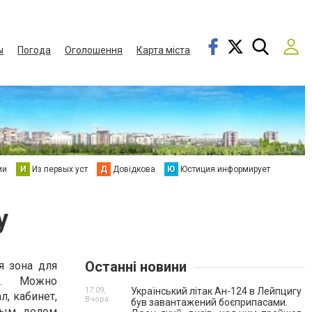
ы
Погода
Оголошення
Карта міста
ии
И
Из первых уст
Д
Довідкова
Ю
Юстиция информирует
у
Останні новини
я зона для
й. Можно
17:09,
Український літак Ан-124 в Лейпцигу
л, кабинет,
Вчора
був завантажений боєприпасами.
вым делом