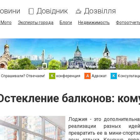
овини
Довідник
Дозвілля
/ Мото
Эксперты города
Блоги
Недвижимость
Фотоотчет
Спрашивали? Отвечаем!
К
конференция
А
Адвокат
К
Консультац
Остекление балконов: ком
Лоджия - это дополнительна
реализации разных иде
превратить ее в мини-спортза
зону отдыха. Конечно, пер