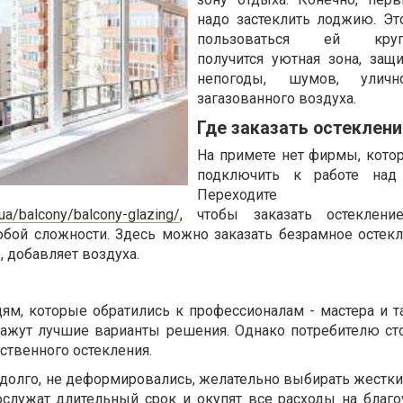
надо застеклить лоджию. Эт
пользоваться ей кругло
получится уютная зона, защ
непогоды, шумов, уличн
загазованного воздуха.
Где заказать остеклени
На примете нет фирмы, кот
подключить к работе над
Переходит
.ua/balcony/balcony-glazing/
, чтобы заказать остекление
юбой сложности. Здесь можно заказать безрамное остекл
, добавляет воздуха.
ям, которые обратились к профессионалам - мастера и т
кажут лучшие варианты решения. Однако потребителю сто
ственного остекления.
 долго, не деформировались, желательно выбирать жестки
служат длительный срок и окупят все расходы на благо