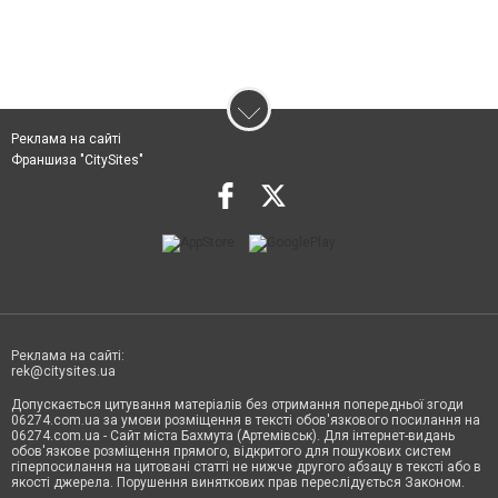
Реклама на сайті
Франшиза "CitySites"
Реклама на сайті:
rek@citysites.ua
Допускається цитування матеріалів без отримання попередньої згоди
06274.com.ua за умови розміщення в тексті обов'язкового посилання на
06274.com.ua - Сайт міста Бахмута (Артемівськ). Для інтернет-видань
обов'язкове розміщення прямого, відкритого для пошукових систем
гіперпосилання на цитовані статті не нижче другого абзацу в тексті або в
якості джерела. Порушення виняткових прав переслідується Законом.