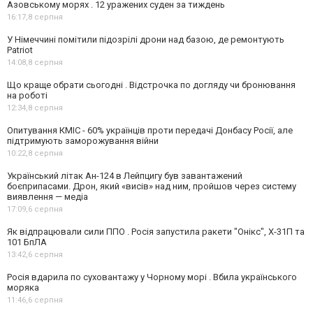
Азовському морях . 12 уражених суден за тиждень
16:17,
8 серпня
У Німеччині помітили підозрілі дрони над базою, де ремонтують
Patriot
14:08,
8 серпня
Що краще обрати сьогодні . Відстрочка по догляду чи бронювання
на роботі
12:34,
8 серпня
Опитування КМІС - 60% українців проти передачі Донбасу Росії, але
підтримують заморожування війни
10:22,
8 серпня
Український літак Ан-124 в Лейпцигу був завантажений
боєприпасами. Дрон, який «висів» над ним, пройшов через систему
виявлення — медіа
17:09,
6 серпня
Як відпрацювали сили ППО . Росія запустила ракети "Онікс", Х-31П та
101 БпЛА
13:42,
6 серпня
Росія вдарила по суховантажу у Чорному морі . Вбила українського
моряка
11:46,
6 серпня