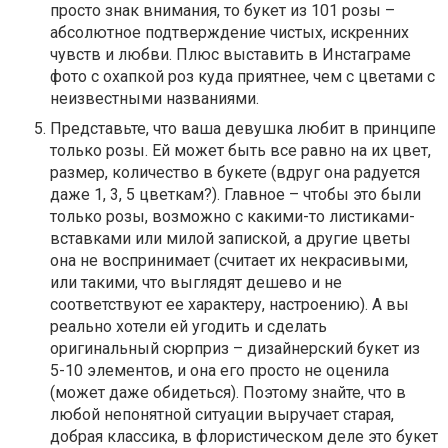
просто знак внимания, то букет из 101 розы –
абсолютное подтверждение чистых, искренних
чувств и любви. Плюс выставить в Инстаграме
фото с охапкой роз куда приятнее, чем с цветами с
неизвестными названиями.
Представьте, что ваша девушка любит в принципе
только розы. Ей может быть все равно на их цвет,
размер, количество в букете (вдруг она радуется
даже 1, 3, 5 цветкам?). Главное – чтобы это были
только розы, возможно с какими-то листиками-
вставками или милой запиской, а другие цветы
она не воспринимает (считает их некрасивыми,
или такими, что выглядят дешево и не
соответствуют ее характеру, настроению). А вы
реально хотели ей угодить и сделать
оригинальный сюрприз – дизайнерский букет из
5-10 элементов, и она его просто не оценила
(может даже обидеться). Поэтому знайте, что в
любой непонятной ситуации выручает старая,
добрая классика, в флористическом деле это букет