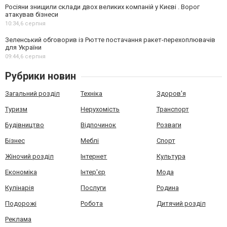
Росіяни знищили склади двох великих компаній у Києві . Ворог
атакував бізнеси
10:34,
6 серпня
Зеленський обговорив із Рютте постачання ракет-перехоплювачів
для України
09:44,
6 серпня
Рубрики новин
Загальний розділ
Техніка
Здоров'я
Туризм
Нерухомість
Транспорт
Будівництво
Відпочинок
Розваги
Бізнес
Меблі
Спорт
Жіночий розділ
Інтернет
Культура
Економіка
Інтер'єр
Мода
Кулінарія
Послуги
Родина
Подорожі
Робота
Дитячий розділ
Реклама