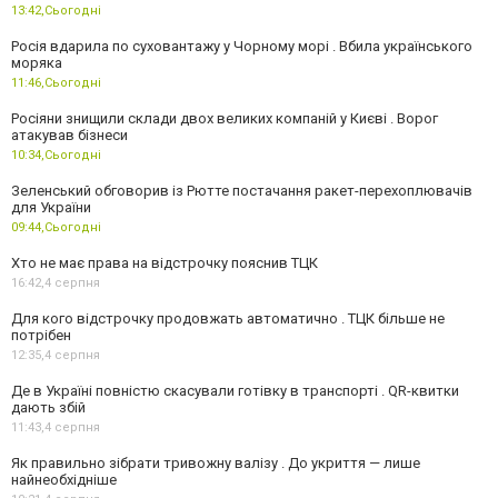
13:42,
Сьогодні
Росія вдарила по суховантажу у Чорному морі . Вбила українського
моряка
11:46,
Сьогодні
Росіяни знищили склади двох великих компаній у Києві . Ворог
атакував бізнеси
10:34,
Сьогодні
Зеленський обговорив із Рютте постачання ракет-перехоплювачів
для України
09:44,
Сьогодні
Хто не має права на відстрочку пояснив ТЦК
16:42,
4 серпня
Для кого відстрочку продовжать автоматично . ТЦК більше не
потрібен
12:35,
4 серпня
Де в Україні повністю скасували готівку в транспорті . QR-квитки
дають збій
11:43,
4 серпня
Як правильно зібрати тривожну валізу . До укриття — лише
найнеобхідніше