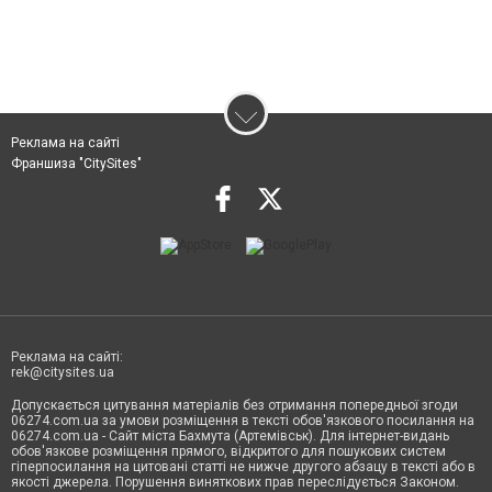
Реклама на сайті
Франшиза "CitySites"
Реклама на сайті:
rek@citysites.ua
Допускається цитування матеріалів без отримання попередньої згоди
06274.com.ua за умови розміщення в тексті обов'язкового посилання на
06274.com.ua - Сайт міста Бахмута (Артемівськ). Для інтернет-видань
обов'язкове розміщення прямого, відкритого для пошукових систем
гіперпосилання на цитовані статті не нижче другого абзацу в тексті або в
якості джерела. Порушення виняткових прав переслідується Законом.