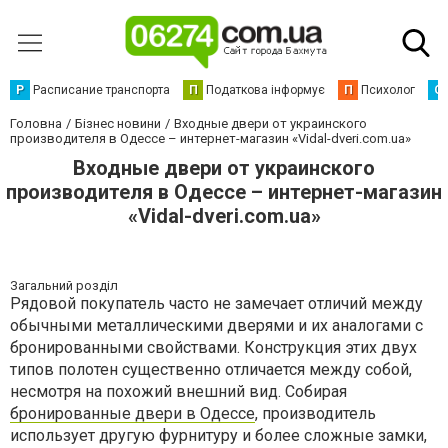
Р
Расписание транспорта
П
Податкова інформує
П
Психолог
С
Головна
Бізнес новини
Входные двери от украинского
производителя в Одессе – интернет-магазин «Vidal-dveri.com.ua»
Входные двери от украинского
производителя в Одессе – интернет-магазин
«Vidal-dveri.com.ua»
Загальний розділ
Рядовой покупатель часто не замечает отличий между
обычными металлическими дверями и их аналогами с
бронированными свойствами. Конструкция этих двух
типов полотен существенно отличается между собой,
несмотря на похожий внешний вид. Собирая
бронированные двери в Одессе
, производитель
использует другую фурнитуру и более сложные замки,