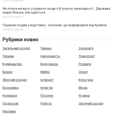
10:21,
4 серпня
Які пільги можуть отримати люди з III групою інвалідності . Держава
надає більше, ніж здається
08:57,
4 серпня
Пашинян подав у відставку . Союзник, що відвернувся від Кремля
14:08,
2 серпня
Рубрики новин
Загальний розділ
Техніка
Здоров'я
Туризм
Нерухомість
Транспорт
Будівництво
Відпочинок
Розваги
Бізнес
Меблі
Спорт
Жіночий розділ
Інтернет
Культура
Економіка
Інтер'єр
Мода
Кулінарія
Послуги
Родина
Подорожі
Робота
Дитячий розділ
Реклама