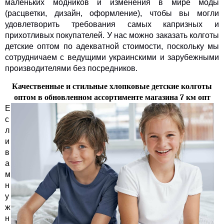
маленьких модников и изменения в мире моды
(расцветки, дизайн, оформление), чтобы вы могли
удовлетворить требования самых капризных и
прихотливых покупателей. У нас можно заказать колготы
детские оптом по адекватной стоимости, поскольку мы
сотрудничаем с ведущими украинскими и зарубежными
производителями без посредников.
Качественные и стильные хлопковые детские колготы
оптом в обновленном ассортименте магазина 7 км опт
Е
с
л
и
в
а
м
н
у
ж
н