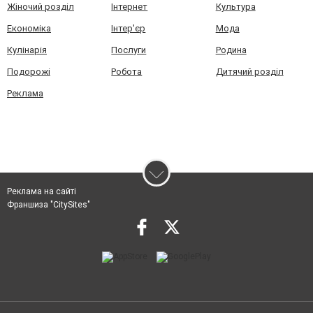
Жіночий розділ
Інтернет
Культура
Економіка
Інтер'єр
Мода
Кулінарія
Послуги
Родина
Подорожі
Робота
Дитячий розділ
Реклама
Реклама на сайті
Франшиза "CitySites"