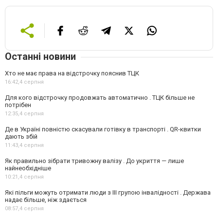
Останні новини
Хто не має права на відстрочку пояснив ТЦК
16:42,
4 серпня
Для кого відстрочку продовжать автоматично . ТЦК більше не
потрібен
12:35,
4 серпня
Де в Україні повністю скасували готівку в транспорті . QR-квитки
дають збій
11:43,
4 серпня
Як правильно зібрати тривожну валізу . До укриття — лише
найнеобхідніше
10:21,
4 серпня
Які пільги можуть отримати люди з III групою інвалідності . Держава
надає більше, ніж здається
08:57,
4 серпня