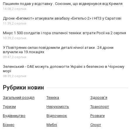
Пашинян подав у відставку . Союзник, що відвернувся від Кремля
14:08,
2 серпня
Дрони «Бегемот» атакували авіабазу «Енгельс-2» і НПЗ у Саратові
11:39,
2 серпня
Мінус 1 500 солдатів і гора спаленої техніки: втрати Росії на 2 серпня
10:39,
2 серпня
У Повітряних силах повідомили деталі нічної атаки . 24 дрони
влучили на 19 локаціях
09:47,
2 серпня
Зеленський - ОАЕ можуть допомогти Україні з безпекою в Чорному
морі
08:39,
2 серпня
Рубрики новин
Загальний розділ
Техніка
Здоров'я
Туризм
Нерухомість
Транспорт
Будівництво
Відпочинок
Розваги
Бізнес
Меблі
Спорт