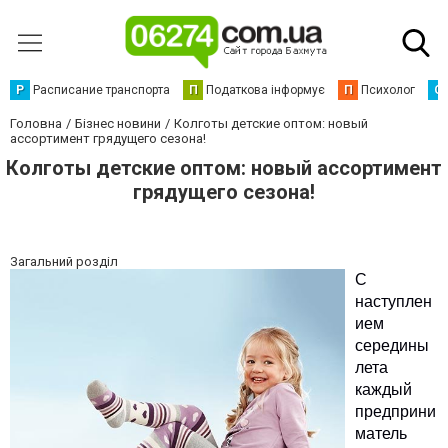
Р
Расписание транспорта
П
Податкова інформує
П
Психолог
С
Головна
Бізнес новини
Колготы детские оптом: новый
ассортимент грядущего сезона!
Колготы детские оптом: новый ассортимент
грядущего сезона!
Загальний розділ
С
наступлен
ием
середины
лета
каждый
предприни
матель