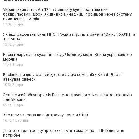
Український літак Ан-124 в Лейпцигу був завантажений
боєприпасами. Дрон, який «висів» над ним, пройшов через систему
виявлення — медіа
17:09,
Вчора
Як відпрацювали сили ППО . Росія запустила ракети "Онікс", Х-31П та
101 БпЛА
13:42,
Вчора
Росія вдарила по суховантажу у Чорному морі . Вбила українського
моряка
11:46,
Вчора
Росіяни знищили склади двох великих компаній у Києві . Ворог
атакував бізнеси
10:34,
Вчора
Зеленський обговорив із Рютте постачання ракет-перехоплювачів
для України
09:44,
Вчора
Хто не має права на відстрочку пояснив ТЦК
16:42,
4 серпня
Для кого відстрочку продовжать автоматично . ТЦК більше не
потрібен