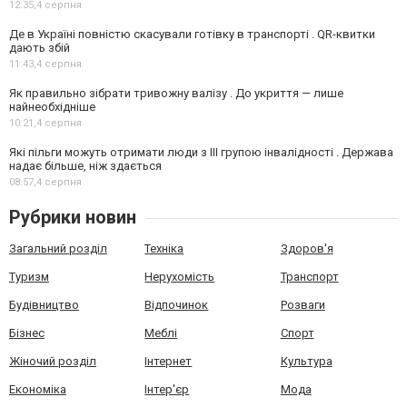
12:35,
4 серпня
Де в Україні повністю скасували готівку в транспорті . QR-квитки
дають збій
11:43,
4 серпня
Як правильно зібрати тривожну валізу . До укриття — лише
найнеобхідніше
10:21,
4 серпня
Які пільги можуть отримати люди з III групою інвалідності . Держава
надає більше, ніж здається
08:57,
4 серпня
Рубрики новин
Загальний розділ
Техніка
Здоров'я
Туризм
Нерухомість
Транспорт
Будівництво
Відпочинок
Розваги
Бізнес
Меблі
Спорт
Жіночий розділ
Інтернет
Культура
Економіка
Інтер'єр
Мода