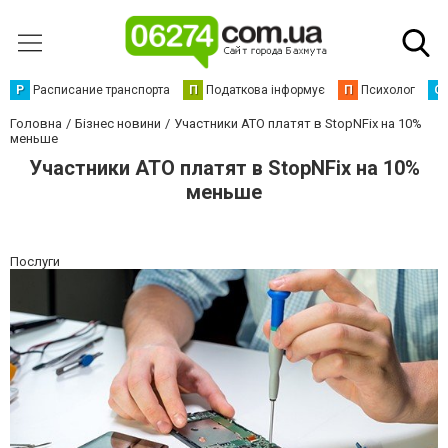
Р
Расписание транспорта
П
Податкова інформує
П
Психолог
С
Головна
Бізнес новини
Участники АТО платят в StopNFix на 10%
меньше
Участники АТО платят в StopNFix на 10%
меньше
Послуги