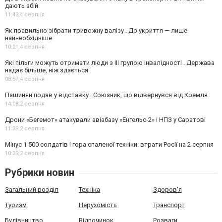
дають збій
11:43,
4 серпня
Як правильно зібрати тривожну валізу . До укриття — лише
найнеобхідніше
10:21,
4 серпня
Які пільги можуть отримати люди з III групою інвалідності . Держава
надає більше, ніж здається
08:57,
4 серпня
Пашинян подав у відставку . Союзник, що відвернувся від Кремля
14:08,
2 серпня
Дрони «Бегемот» атакували авіабазу «Енгельс-2» і НПЗ у Саратові
11:39,
2 серпня
Мінус 1 500 солдатів і гора спаленої техніки: втрати Росії на 2 серпня
10:39,
2 серпня
Рубрики новин
Загальний розділ
Техніка
Здоров'я
Туризм
Нерухомість
Транспорт
Будівництво
Відпочинок
Розваги