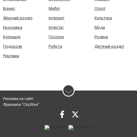
Бізнес
Меблі
Спорт
Жіночий розділ
Інтернет
Культура
Економіка
Інтер'єр
Мода
Кулінарія
Послуги
Родина
Подорожі
Робота
Дитячий розділ
Реклама
Реклама на сайті
Франшиза "CitySites"