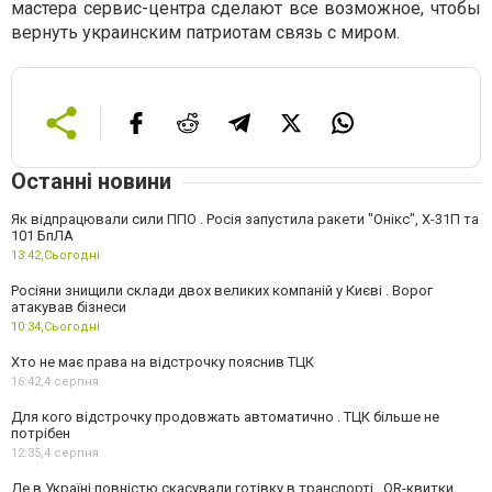
мастера сервис-центра сделают все возможное, чтобы
вернуть украинским патриотам связь с миром.
Останні новини
Як відпрацювали сили ППО . Росія запустила ракети "Онікс", Х-31П та
101 БпЛА
13:42,
Сьогодні
Росіяни знищили склади двох великих компаній у Києві . Ворог
атакував бізнеси
10:34,
Сьогодні
Хто не має права на відстрочку пояснив ТЦК
16:42,
4 серпня
Для кого відстрочку продовжать автоматично . ТЦК більше не
потрібен
12:35,
4 серпня
Де в Україні повністю скасували готівку в транспорті . QR-квитки